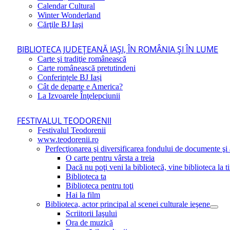
Calendar Cultural
Winter Wonderland
Cărţile BJ Iaşi
BIBLIOTECA JUDEŢEANĂ IAŞI, ÎN ROMÂNIA ŞI ÎN LUME
Carte şi tradiţie românească
Carte românească pretutindeni
Conferințele BJ Iași
Cât de departe e America?
La Izvoarele Înţelepciunii
FESTIVALUL TEODORENII
Festivalul Teodorenii
www.teodorenii.ro
Perfecţionarea şi diversificarea fondului de documente şi a
O carte pentru vârsta a treia
Dacă nu poţi veni la bibliotecă, vine biblioteca la t
Biblioteca ta
Biblioteca pentru toţi
Hai la film
Biblioteca, actor principal al scenei culturale ieşene
Scriitorii Iaşului
Ora de muzică