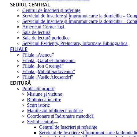
SEDIUL CENTRAL
Centrul de înscrieri și referințe
Serviciul de Inscriere şi Împrumut carte la domiciliu – Com
Serviciul de Inscriere şi Împrumut carte la domiciliu – Co
American Corner Iaşi
Sala de lectură
Sala de lectură periodice
Serviciul Evidenţă, Prelucrare, Informare Bibliografică
FILIALE
Filiala „Ateneu”
Filiala „Garabet Ibrăileanu”
Filiala „Ion Creangă”
Filiala „Mihail Sadoveanu”
Filiala „Vasile Alecsandri”
EDITURĂ
Publicații proprii
Misiune şi viziune
Biblioteca în cifre
Scurt istoric
Manifestul bibliotecii publice
Coordonare și îndrumare metodică
Sediul central
Centrul de înscrieri și referințe
Serviciul de Inscriere şi Împrumut carte la domici