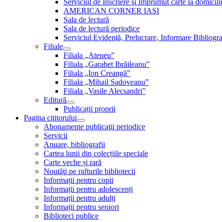
Serviciul de Inscriere şi Împrumut carte la domici
AMERICAN CORNER IAŞI
Sala de lectură
Sala de lectură periodice
Serviciul Evidenţă, Prelucrare, Informare Bibliogra
Filiale
Filiala „Ateneu”
Filiala „Garabet Ibrăileanu”
Filiala „Ion Creangă”
Filiala „Mihail Sadoveanu”
Filiala „Vasile Alecsandri”
Editură
Publicații proprii
Pagina cititorului
Abonamente publicaţii periodice
Servicii
Anuare, bibliografii
Cartea lunii din colecțiile speciale
Carte veche și rară
Noutăţi pe rafturile bibliotecii
Informații pentru copii
Informații pentru adolescenți
Informații pentru adulți
Informații pentru seniori
Biblioteci publice