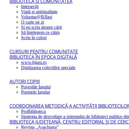
BIBLIOTECA ŞI COMUNITATEA
Intersecţii
Viaţă şi spiritualitate
Voluntar@BJIaşi
O carte pe zi
Şi eu scriu despre cărţi
Să înţelegem ce citim
Scriu în culori
CURSURI PENTRU COMUNITATE
BIBLIOTECA ÎN EPOCA DIGITALĂ
www.bjiasi.ro
Digitizarea colecţiilor speciale
AUTORI COPIII
Poveştile Iaşului
Poemele Iaşului
COORDONAREA METODICĂ A ACTIVITĂŢII BIBLIOTECILOR
ProBiblioteca
Strategia de dezvoltare a sistemului de biblioteci publice din
BIBLIOTECA JUDEŢEANĂ, CENTRU EDITORIAL ŞI DE CER
Revista „Asachiana”