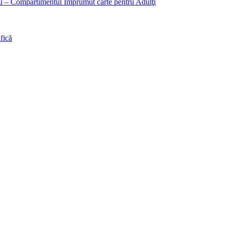
liu – Compartimentul Împrumut carte pentru Adulţi
fică