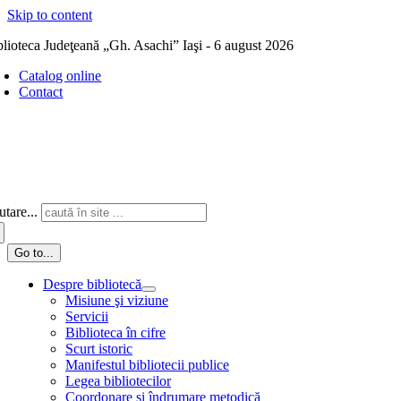
Skip to content
blioteca Judeţeană „Gh. Asachi” Iaşi - 6 august 2026
Catalog online
Contact
tare...
Go to...
Despre bibliotecă
Misiune şi viziune
Servicii
Biblioteca în cifre
Scurt istoric
Manifestul bibliotecii publice
Legea bibliotecilor
Coordonare și îndrumare metodică