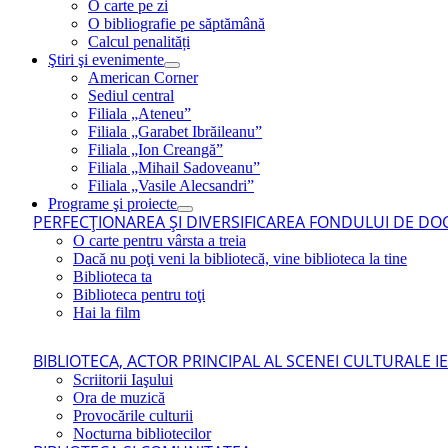
O carte pe zi
O bibliografie pe săptămână
Calcul penalități
Ştiri şi evenimente
American Corner
Sediul central
Filiala „Ateneu”
Filiala „Garabet Ibrăileanu”
Filiala „Ion Creangă”
Filiala „Mihail Sadoveanu”
Filiala „Vasile Alecsandri”
Programe şi proiecte
PERFECŢIONAREA ŞI DIVERSIFICAREA FONDULUI DE DOC
O carte pentru vârsta a treia
Dacă nu poţi veni la bibliotecă, vine biblioteca la tine
Biblioteca ta
Biblioteca pentru toţi
Hai la film
BIBLIOTECA, ACTOR PRINCIPAL AL SCENEI CULTURALE I
Scriitorii Iaşului
Ora de muzică
Provocările culturii
Nocturna bibliotecilor