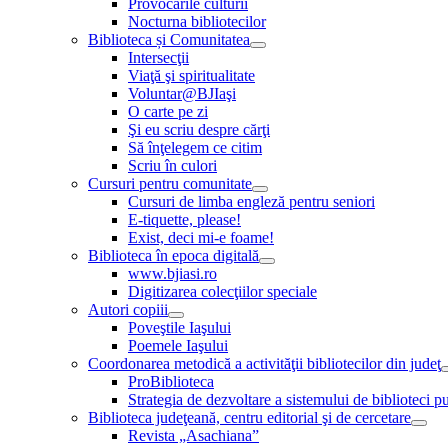
Provocările culturii
Nocturna bibliotecilor
Biblioteca și Comunitatea
Intersecţii
Viaţă şi spiritualitate
Voluntar@BJIaşi
O carte pe zi
Şi eu scriu despre cărţi
Să înţelegem ce citim
Scriu în culori
Cursuri pentru comunitate
Cursuri de limba engleză pentru seniori
E-tiquette, please!
Exist, deci mi-e foame!
Biblioteca în epoca digitală
www.bjiasi.ro
Digitizarea colecţiilor speciale
Autori copiii
Poveştile Iaşului
Poemele Iaşului
Coordonarea metodică a activităţii bibliotecilor din judeţ
ProBiblioteca
Strategia de dezvoltare a sistemului de biblioteci pu
Biblioteca judeţeană, centru editorial şi de cercetare
Revista „Asachiana”