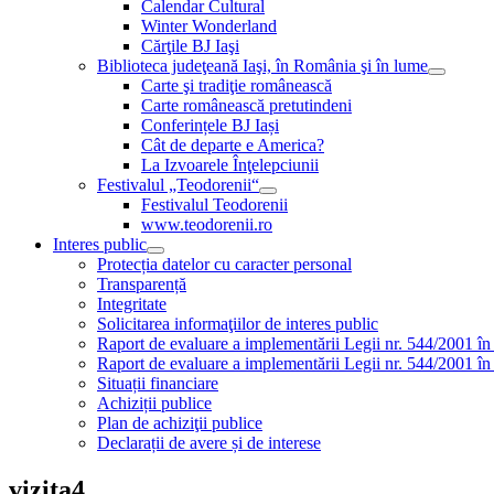
Calendar Cultural
Winter Wonderland
Cărţile BJ Iaşi
Biblioteca judeţeană Iaşi, în România şi în lume
Carte şi tradiţie românească
Carte românească pretutindeni
Conferințele BJ Iași
Cât de departe e America?
La Izvoarele Înţelepciunii
Festivalul „Teodorenii“
Festivalul Teodorenii
www.teodorenii.ro
Interes public
Protecția datelor cu caracter personal
Transparență
Integritate
Solicitarea informaţiilor de interes public
Raport de evaluare a implementării Legii nr. 544/2001 în
Raport de evaluare a implementării Legii nr. 544/2001 în
Situații financiare
Achiziții publice
Plan de achiziţii publice
Declarații de avere și de interese
vizita4