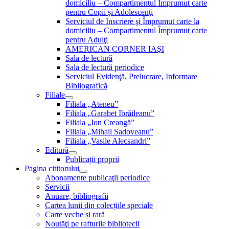
domiciliu – Compartimentul Împrumut carte
pentru Copii şi Adolescenţi
Serviciul de Inscriere şi Împrumut carte la
domiciliu – Compartimentul Împrumut carte
pentru Adulţi
AMERICAN CORNER IAŞI
Sala de lectură
Sala de lectură periodice
Serviciul Evidenţă, Prelucrare, Informare
Bibliografică
Filiale
Filiala „Ateneu”
Filiala „Garabet Ibrăileanu”
Filiala „Ion Creangă”
Filiala „Mihail Sadoveanu”
Filiala „Vasile Alecsandri”
Editură
Publicații proprii
Pagina cititorului
Abonamente publicaţii periodice
Servicii
Anuare, bibliografii
Cartea lunii din colecțiile speciale
Carte veche și rară
Noutăţi pe rafturile bibliotecii