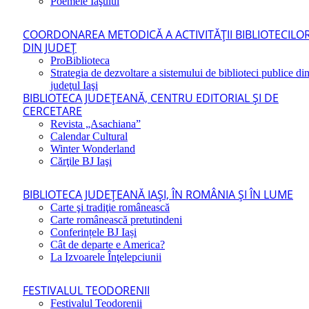
Poemele Iaşului
COORDONAREA METODICĂ A ACTIVITĂŢII BIBLIOTECILO
DIN JUDEŢ
ProBiblioteca
Strategia de dezvoltare a sistemului de biblioteci publice di
judeţul Iaşi
BIBLIOTECA JUDEŢEANĂ, CENTRU EDITORIAL ŞI DE
CERCETARE
Revista „Asachiana”
Calendar Cultural
Winter Wonderland
Cărţile BJ Iaşi
BIBLIOTECA JUDEŢEANĂ IAŞI, ÎN ROMÂNIA ŞI ÎN LUME
Carte şi tradiţie românească
Carte românească pretutindeni
Conferințele BJ Iași
Cât de departe e America?
La Izvoarele Înţelepciunii
FESTIVALUL TEODORENII
Festivalul Teodorenii