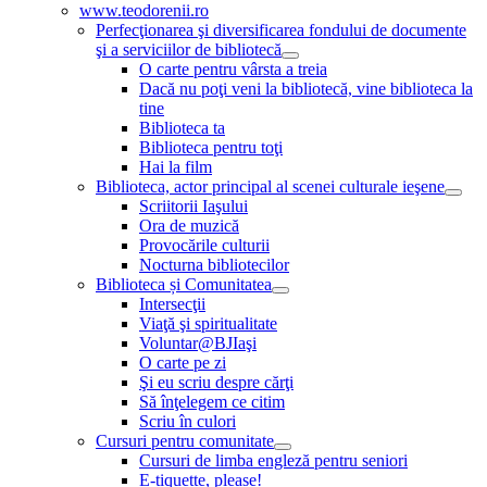
www.teodorenii.ro
Perfecţionarea şi diversificarea fondului de documente
şi a serviciilor de bibliotecă
O carte pentru vârsta a treia
Dacă nu poţi veni la bibliotecă, vine biblioteca la
tine
Biblioteca ta
Biblioteca pentru toţi
Hai la film
Biblioteca, actor principal al scenei culturale ieşene
Scriitorii Iaşului
Ora de muzică
Provocările culturii
Nocturna bibliotecilor
Biblioteca și Comunitatea
Intersecţii
Viaţă şi spiritualitate
Voluntar@BJIaşi
O carte pe zi
Şi eu scriu despre cărţi
Să înţelegem ce citim
Scriu în culori
Cursuri pentru comunitate
Cursuri de limba engleză pentru seniori
E-tiquette, please!