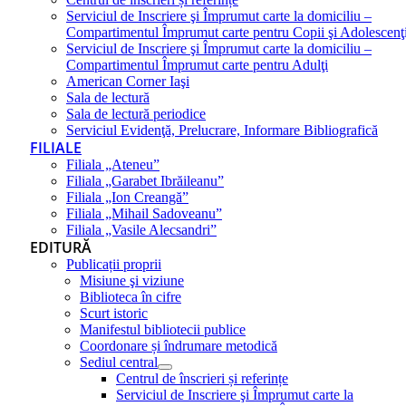
Serviciul de Inscriere şi Împrumut carte la domiciliu –
Compartimentul Împrumut carte pentru Copii şi Adolescenţ
Serviciul de Inscriere şi Împrumut carte la domiciliu –
Compartimentul Împrumut carte pentru Adulţi
American Corner Iaşi
Sala de lectură
Sala de lectură periodice
Serviciul Evidenţă, Prelucrare, Informare Bibliografică
FILIALE
Filiala „Ateneu”
Filiala „Garabet Ibrăileanu”
Filiala „Ion Creangă”
Filiala „Mihail Sadoveanu”
Filiala „Vasile Alecsandri”
EDITURĂ
Publicații proprii
Misiune şi viziune
Biblioteca în cifre
Scurt istoric
Manifestul bibliotecii publice
Coordonare și îndrumare metodică
Sediul central
Centrul de înscrieri și referințe
Serviciul de Inscriere şi Împrumut carte la