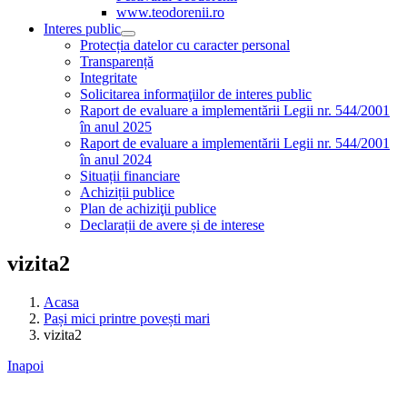
www.teodorenii.ro
Interes public
Protecția datelor cu caracter personal
Transparență
Integritate
Solicitarea informaţiilor de interes public
Raport de evaluare a implementării Legii nr. 544/2001
în anul 2025
Raport de evaluare a implementării Legii nr. 544/2001
în anul 2024
Situații financiare
Achiziții publice
Plan de achiziţii publice
Declarații de avere și de interese
vizita2
Acasa
Pași mici printre povești mari
vizita2
Inapoi