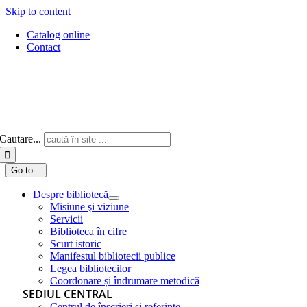
Skip to content
Catalog online
Contact
Cautare...
Go to...
Despre bibliotecă
Misiune şi viziune
Servicii
Biblioteca în cifre
Scurt istoric
Manifestul bibliotecii publice
Legea bibliotecilor
Coordonare și îndrumare metodică
SEDIUL CENTRAL
Centrul de înscrieri și referințe