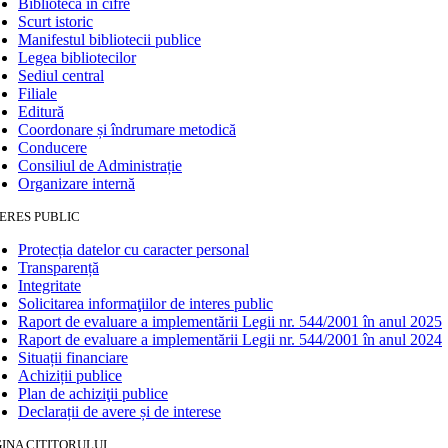
Biblioteca în cifre
Scurt istoric
Manifestul bibliotecii publice
Legea bibliotecilor
Sediul central
Filiale
Editură
Coordonare și îndrumare metodică
Conducere
Consiliul de Administrație
Organizare internă
ERES PUBLIC
Protecția datelor cu caracter personal
Transparență
Integritate
Solicitarea informaţiilor de interes public
Raport de evaluare a implementării Legii nr. 544/2001 în anul 2025
Raport de evaluare a implementării Legii nr. 544/2001 în anul 2024
Situații financiare
Achiziții publice
Plan de achiziţii publice
Declarații de avere și de interese
INA CITITORULUI