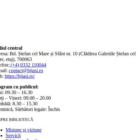
iul central
esa: Bd. Ștefan cel Mare și Sfânt nr. 10 (Clădirea Galeriile Ștefan cel
e, etaj), 700063
efon:
(+4) 0332 110044
ail:
contact@bjiasi.ro
b:
https://bjiasi.ro/
gram cu publicul:
i: 09.30 – 16.30
ți – Vineri: 09.00 – 20.00
bătă: 8.30 – 15.30
inică, Sărbători legale: Închis
SPRE BIBLIOTECĂ
Misiune şi viziune
Servicii