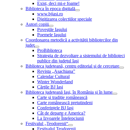
Exist, deci mi-e foame!
Biblioteca în epoca digitală
www.bjiasi.ro
Digitizarea colecţiilor speciale
Autori copiii
Poveştile Iaşului
Poemele Iaşului
Coordonarea metodică a activităţii bibliotecilor din
judeţ
ProBiblioteca
Strategia de dezvoltare a sistemului de biblioteci
publice din judeţul Iaşi
Biblioteca judeţeană, centru editorial şi de cercetare
Revista „Asachiana”
Calendar Cultural
Winter Wonderland
Cărţile BJ Iaşi
Biblioteca judeţeană Iaşi, în România şi în lume
Carte şi tradiţie românească
Carte românească pretutindeni
Conferințele BJ Iași
Cât de departe e America?
La Izvoarele Înţelepciunii
Festivalul „Teodorenii“
Festivalul Teodorenii