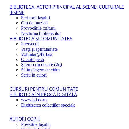
BIBLIOTECA, ACTOR PRINCIPAL AL SCENEI CULTURALE
IEŞENE
Scriitorii Iaşului
Ora de muzică
Provocările culturii
Nocturna bibliotecilor
BIBLIOTECA ŞI COMUNITATEA
Intersecţii
Viaţă şi spiritualitate
Voluntar@BJIaşi
O carte pe zi
Şi eu scriu despre cărţi
Să înţelegem ce citim
Scriu în culori
CURSURI PENTRU COMUNITATE
BIBLIOTECA ÎN EPOCA DIGITALĂ
www.bjiasi.ro
Digitizarea colecţiilor speciale
AUTORI COPIII
Poveştile Iaşului