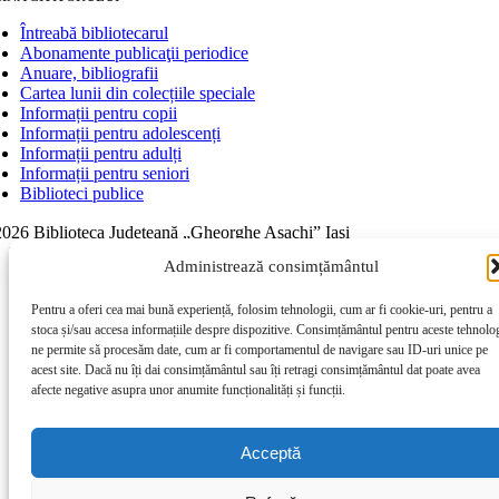
Întreabă bibliotecarul
Abonamente publicaţii periodice
Anuare, bibliografii
Cartea lunii din colecțiile speciale
Informații pentru copii
Informații pentru adolescenți
Informații pentru adulți
Informații pentru seniori
Biblioteci publice
026 Biblioteca Judeţeană „Gheorghe Asachi” Iaşi
Page load link
Administrează consimțământul
Go to Top
Pentru a oferi cea mai bună experiență, folosim tehnologii, cum ar fi cookie-uri, pentru a
stoca și/sau accesa informațiile despre dispozitive. Consimțământul pentru aceste tehnolog
ne permite să procesăm date, cum ar fi comportamentul de navigare sau ID-uri unice pe
acest site. Dacă nu îți dai consimțământul sau îți retragi consimțământul dat poate avea
afecte negative asupra unor anumite funcționalități și funcții.
Acceptă