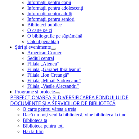
Informații pentru copii
Informații pentru adolescenți
Informații pentru adulți
Informații pentru seniori
Biblioteci publice
O carte pe zi
O bibliografie pe săptămână
Calcul penalități
Ştiri şi evenimente
American Corner
Sediul central
Filiala „Ateneu”
Filiala „Garabet Ibrăileanu”
Filiala „Ion Creangă”
Filiala „Mihail Sadoveanu”
Filiala „Vasile Alecsandri”
Programe şi proiecte
PERFECŢIONAREA ŞI DIVERSIFICAREA FONDULUI DE
DOCUMENTE ŞI A SERVICIILOR DE BIBLIOTECĂ
O carte pentru vârsta a treia
Dacă nu poţi veni la bibliotecă, vine biblioteca la tine
Biblioteca ta
Biblioteca pentru toţi
Hai la film