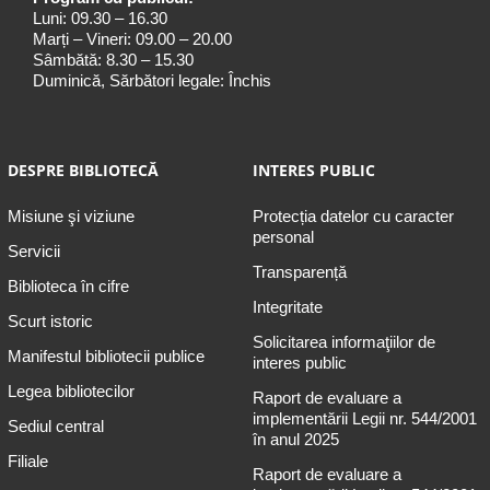
Luni: 09.30 – 16.30
Marți – Vineri: 09.00 – 20.00
Sâmbătă: 8.30 – 15.30
Duminică, Sărbători legale: Închis
DESPRE BIBLIOTECĂ
INTERES PUBLIC
Misiune şi viziune
Protecția datelor cu caracter
personal
Servicii
Transparență
Biblioteca în cifre
Integritate
Scurt istoric
Solicitarea informaţiilor de
Manifestul bibliotecii publice
interes public
Legea bibliotecilor
Raport de evaluare a
implementării Legii nr. 544/2001
Sediul central
în anul 2025
Filiale
Raport de evaluare a