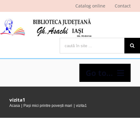
Skip
Catalog online
Contact
to
content
Cautare...
Go to...
Despre bibliotecă
vizita1
Acasa
Pași mici printre povești mari
vizita1
Pagina cititorului
Ştiri şi evenimente