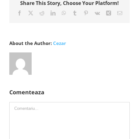
Share This Story, Choose Your Platform!
Facebook
X
Reddit
LinkedIn
WhatsApp
Tumblr
Pinterest
Vk
Xing
E-
mail:
About the Author:
Cezar
Comenteaza
Comment