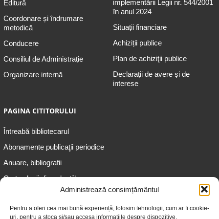
implementării Legii nr. 544/2001
Editură
în anul 2024
Coordonare și îndrumare
Situații financiare
metodică
Achiziții publice
Conducere
Plan de achiziţii publice
Consiliul de Administrație
Declarații de avere și de
Organizare internă
interese
PAGINA CITITORULUI
Întreabă bibliotecarul
Abonamente publicaţii periodice
Anuare, bibliografii
Cartea lunii din colecțiile
speciale
Administrează consimțământul
Informații pentru copii
Pentru a oferi cea mai bună experiență, folosim tehnologii, cum ar fi cookie-
uri, pentru a stoca și/sau accesa informațiile despre dispozitive.
Informații pentru adolescenți