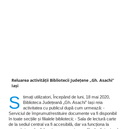
Reluarea activităţii Bibliotecii Judeţene „Gh. Asachi”
Iaşi
S
timați utilizatori, Începând de luni, 18 mai 2020,
Biblioteca Județeană „Gh. Asachi” Iași reia
activitatea cu publicul după cum urmează: -
Serviciul de împrumut/restituire documente va fi disponibil
în toate secțiile și filialele bibliotecii; - Sala de lectură carte
de la sediul central va fi accesibilă, dar va funcționa la