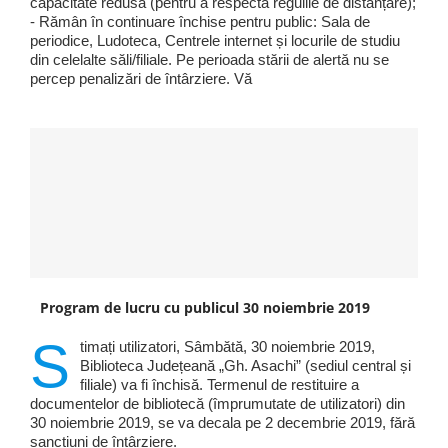
capacitate redusă (pentru a respecta regulile de distanțare);
- Rămân în continuare închise pentru public: Sala de
periodice, Ludoteca, Centrele internet și locurile de studiu
din celelalte săli/filiale. Pe perioada stării de alertă nu se
percep penalizări de întârziere. Vă
Program de lucru cu publicul 30 noiembrie 2019
S
timați utilizatori, Sâmbătă, 30 noiembrie 2019,
Biblioteca Județeană „Gh. Asachi” (sediul central și
filiale) va fi închisă. Termenul de restituire a
documentelor de bibliotecă (împrumutate de utilizatori) din
30 noiembrie 2019, se va decala pe 2 decembrie 2019, fără
sancțiuni de întârziere.