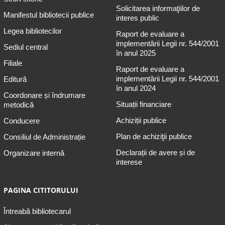
Solicitarea informaţiilor de
Manifestul bibliotecii publice
interes public
Legea bibliotecilor
Raport de evaluare a
implementării Legii nr. 544/2001
Sediul central
în anul 2025
Filiale
Raport de evaluare a
implementării Legii nr. 544/2001
Editură
în anul 2024
Coordonare și îndrumare
Situații financiare
metodică
Achiziții publice
Conducere
Plan de achiziţii publice
Consiliul de Administrație
Declarații de avere și de
Organizare internă
interese
PAGINA CITITORULUI
Întreabă bibliotecarul