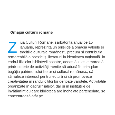
Omagiu culturii române
Z
iua Culturii Române, sărbătorită anual pe 15
ianuarie, reprezintă un prilej de a omagia valorile și
tradițiile culturale românești, precum și contribuția
remarcabilă a poeziei și literaturii la identitatea națională. În
cadrul filialelor bibliotecii noastre, această zi este marcată
printr-o serie de activități menite să aducă în prim-plan
bogăția patrimoniului literar și cultural românesc, să
stimuleze interesul pentru lectură și să promoveze
creativitatea în rândul cititorilor de toate vârstele. Activitățile
organizate în cadrul filialelor, dar și în instituțiile de
învățămînt cu care biblioteca are încheiate parteneriate, se
concentrează atât pe