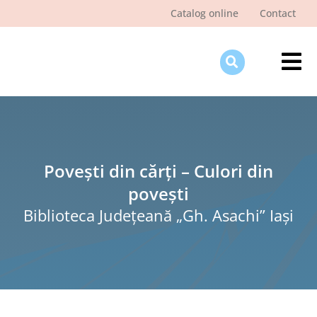
Skip
Catalog online
Contact
to
content
Tog
Nav
Des
Pagi
Şti
Povești din cărți – Culori din
povești
Pro
Biblioteca Judeţeană „Gh. Asachi” Iaşi
Int