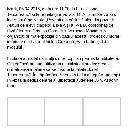
Marți, 05.04.2016, de la ora 11.00, la Filiala „Ionel
Teodoreanu” și la Școala gimnazială „D. A. Sturdza”, a avut
loc o nouă activitate „Povești din cărți – Culori din povești”.
Alături de elevii claselor a II-a A și a IV-a B, coordonați de
învățătoarele Cristina Corcaci și Veronica Maxim am
organizat prima expoziție din cadrul acestui proiect cu lucrări
inspirate din basmul lui Ion Creangă „Fata babei și fata
moșului”.
În clasă am aflat că mulți dintre copii au permis la bibliotecă.
Cei ce încă nu sunt utilizatori ai bibliotecii au decis ca la
următoarea întâlnire să se înscrie la Filiala „Ionel
Teodoreanu”. În săptămâna Școala Altfel îi așteptăm pe copii
în vizită la sediul central al Bibliotecii Județene „Gh. Asachi”
Iași.