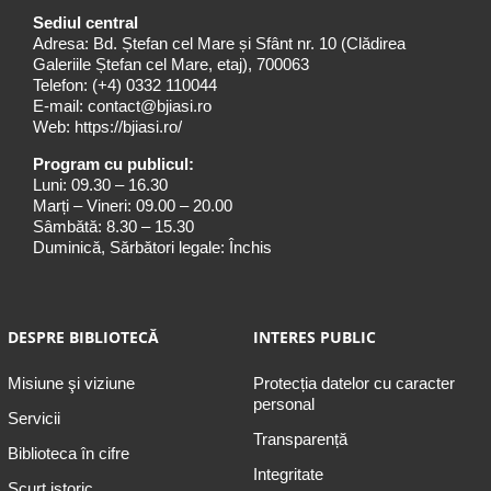
Sediul central
Adresa: Bd. Ștefan cel Mare și Sfânt nr. 10 (Clădirea
Galeriile Ștefan cel Mare, etaj), 700063
Telefon:
(+4) 0332 110044
E-mail:
contact@bjiasi.ro
Web:
https://bjiasi.ro/
Program cu publicul:
Luni: 09.30 – 16.30
Marți – Vineri: 09.00 – 20.00
Sâmbătă: 8.30 – 15.30
Duminică, Sărbători legale: Închis
DESPRE BIBLIOTECĂ
INTERES PUBLIC
Misiune şi viziune
Protecția datelor cu caracter
personal
Servicii
Transparență
Biblioteca în cifre
Integritate
Scurt istoric