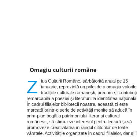
Omagiu culturii române
Z
iua Culturii Române, sărbătorită anual pe 15
ianuarie, reprezintă un prilej de a omagia valorile
tradițiile culturale românești, precum și contribuț
remarcabilă a poeziei și literaturii la identitatea națională
În cadrul filialelor bibliotecii noastre, această zi este
marcată printr-o serie de activități menite să aducă în
prim-plan bogăția patrimoniului literar și cultural
românesc, să stimuleze interesul pentru lectură și să
promoveze creativitatea în rândul cititorilor de toate
vârstele. Activitățile organizate în cadrul filialelor, dar și 