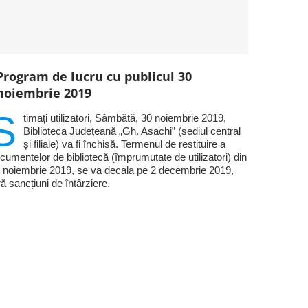
Program de lucru cu publicul 30
noiembrie 2019
S
timați utilizatori, Sâmbătă, 30 noiembrie 2019,
Biblioteca Județeană „Gh. Asachi” (sediul central
și filiale) va fi închisă. Termenul de restituire a
cumentelor de bibliotecă (împrumutate de utilizatori) din
 noiembrie 2019, se va decala pe 2 decembrie 2019,
ră sancțiuni de întârziere.