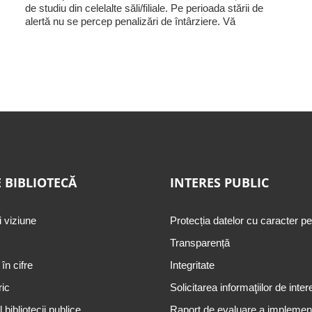
de studiu din celelalte săli/filiale. Pe perioada stării de
alertă nu se percep penalizări de întârziere. Vă
 BIBLIOTECĂ
INTERES PUBLIC
i viziune
Protecția datelor cu caracter p
Transparență
 în cifre
Integritate
ric
Solicitarea informaţiilor de inter
 bibliotecii publice
Raport de evaluare a implementă