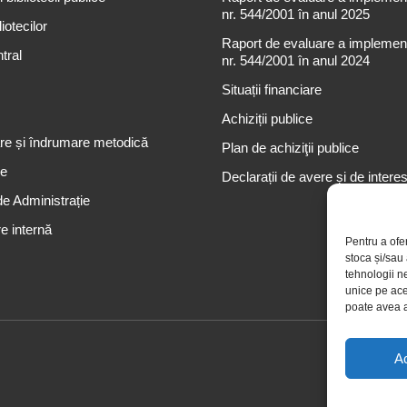
nr. 544/2001 în anul 2025
iotecilor
Raport de evaluare a implementă
tral
nr. 544/2001 în anul 2024
Situații financiare
Achiziții publice
re și îndrumare metodică
Plan de achiziţii publice
re
Declarații de avere și de intere
de Administrație
e internă
Pentru a ofe
stoca și/sau
tehnologii n
unice pe ace
poate avea a
A