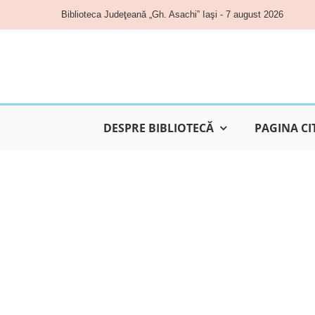
Skip
Biblioteca Judeţeană „Gh. Asachi” Iaşi - 7 august 2026
to
content
DESPRE BIBLIOTECĂ
PAGINA CI