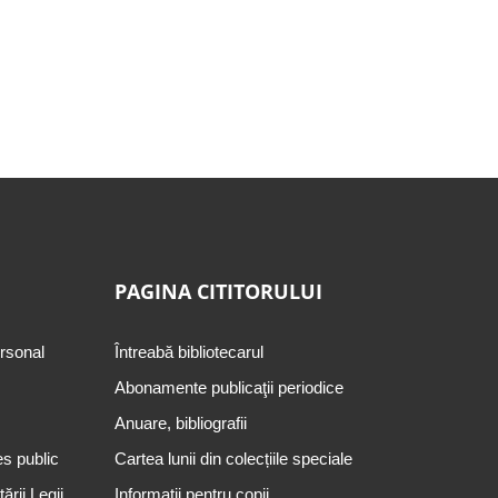
PAGINA CITITORULUI
ersonal
Întreabă bibliotecarul
Abonamente publicaţii periodice
Anuare, bibliografii
es public
Cartea lunii din colecțiile speciale
rii Legii
Informații pentru copii