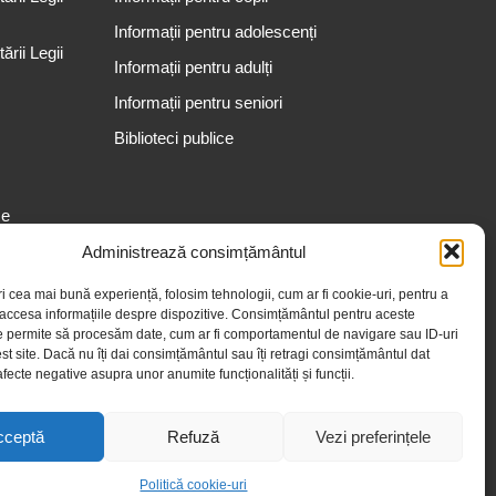
Informații pentru adolescenți
rii Legii
Informații pentru adulți
Informații pentru seniori
Biblioteci publice
se
Administrează consimțământul
ri cea mai bună experiență, folosim tehnologii, cum ar fi cookie-uri, pentru a
 accesa informațiile despre dispozitive. Consimțământul pentru aceste
e permite să procesăm date, cum ar fi comportamentul de navigare sau ID-uri
st site. Dacă nu îți dai consimțământul sau îți retragi consimțământul dat
fecte negative asupra unor anumite funcționalități și funcții.
cceptă
Refuză
Vezi preferințele
Politică cookie-uri