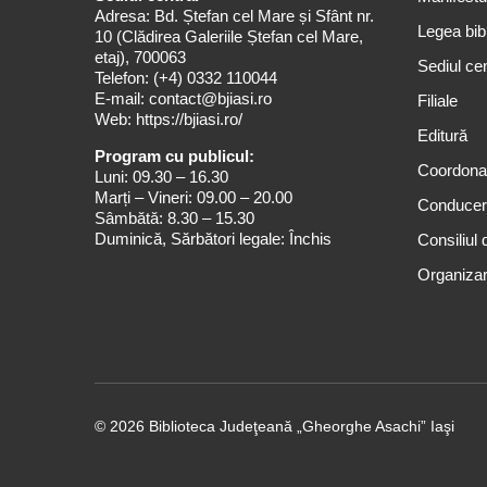
Adresa: Bd. Ștefan cel Mare și Sfânt nr.
Legea bibl
10 (Clădirea Galeriile Ștefan cel Mare,
etaj), 700063
Sediul cen
Telefon:
(+4) 0332 110044
E-mail:
contact@bjiasi.ro
Filiale
Web:
https://bjiasi.ro/
Editură
Program cu publicul:
Coordona
Luni: 09.30 – 16.30
Marți – Vineri: 09.00 – 20.00
Conduce
Sâmbătă: 8.30 – 15.30
Duminică, Sărbători legale: Închis
Consiliul 
Organizar
© 2026 Biblioteca Judeţeană „Gheorghe Asachi” Iaşi