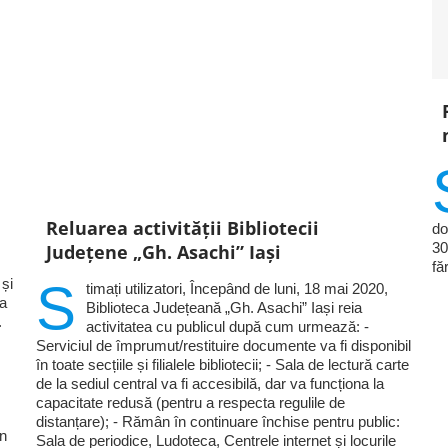
Reluarea activităţii Bibliotecii
do
30
Judeţene „Gh. Asachi” Iaşi
fă
S
 și
timați utilizatori, Începând de luni, 18 mai 2020,
ia
Biblioteca Județeană „Gh. Asachi” Iași reia
.
activitatea cu publicul după cum urmează: -
Serviciul de împrumut/restituire documente va fi disponibil
în toate secțiile și filialele bibliotecii; - Sala de lectură carte
de la sediul central va fi accesibilă, dar va funcționa la
capacitate redusă (pentru a respecta regulile de
distanțare); - Rămân în continuare închise pentru public:
în
Sala de periodice, Ludoteca, Centrele internet și locurile