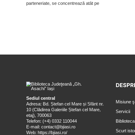
parteneriate, se concentrează atât pe
DESPR
Sediul central
Misiune ş
Adresa: Bd. Ștefan cel Mare și Sfânt nr.
10 (Clădirea Galeriile Ștefan cel Mare,
Servicii
etaj), 700063
Telefon:
(+4) 0332 110044
Biblioteca
E-mail:
contact@bjiasi.ro
Scurt isto
Web:
https://bjiasi.ro/