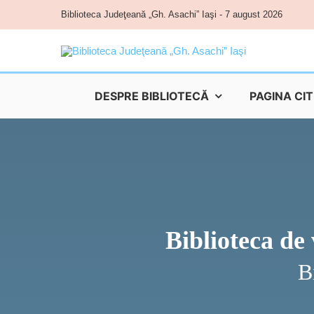
Skip
Biblioteca Judeţeană „Gh. Asachi” Iaşi - 7 august 2026
to
content
DESPRE BIBLIOTECĂ
PAGINA CI
Biblioteca de 
B