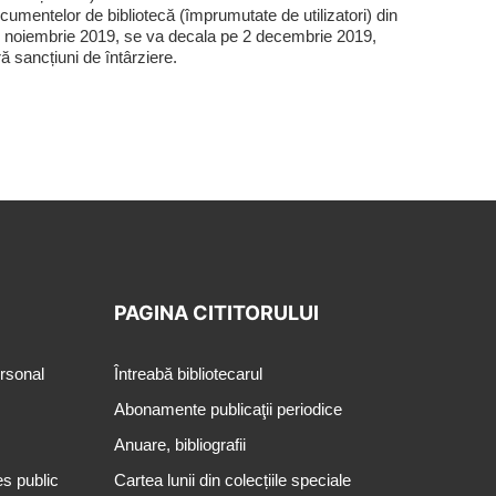
cumentelor de bibliotecă (împrumutate de utilizatori) din
 noiembrie 2019, se va decala pe 2 decembrie 2019,
ră sancțiuni de întârziere.
PAGINA CITITORULUI
ersonal
Întreabă bibliotecarul
Abonamente publicaţii periodice
Anuare, bibliografii
es public
Cartea lunii din colecțiile speciale