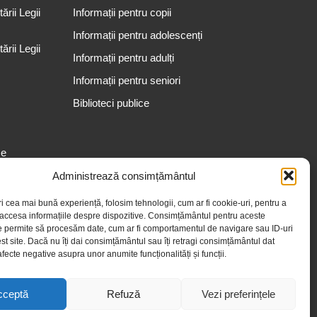
rii Legii
Informații pentru copii
Informații pentru adolescenți
rii Legii
Informații pentru adulți
Informații pentru seniori
Biblioteci publice
se
Administrează consimțământul
ri cea mai bună experiență, folosim tehnologii, cum ar fi cookie-uri, pentru a
 accesa informațiile despre dispozitive. Consimțământul pentru aceste
e permite să procesăm date, cum ar fi comportamentul de navigare sau ID-uri
st site. Dacă nu îți dai consimțământul sau îți retragi consimțământul dat
fecte negative asupra unor anumite funcționalități și funcții.
cceptă
Refuză
Vezi preferințele