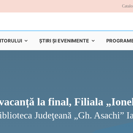
Catalo
TITORULUI
ŞTIRI ŞI EVENIMENTE
PROGRAME 
vacanță la final, Filiala „Io
iblioteca Judeţeană „Gh. Asachi” Ia