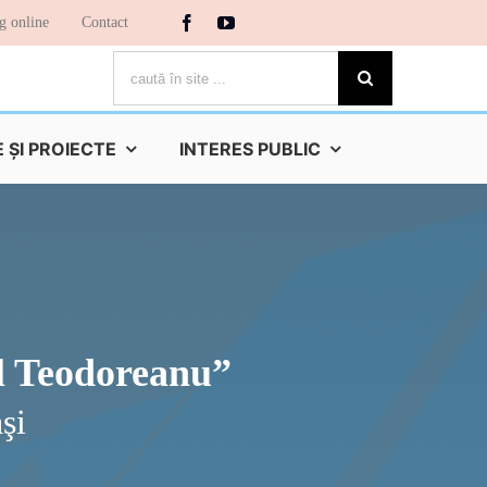
g online
Contact
Cautare...
ŞI PROIECTE
INTERES PUBLIC
nel Teodoreanu”
şi