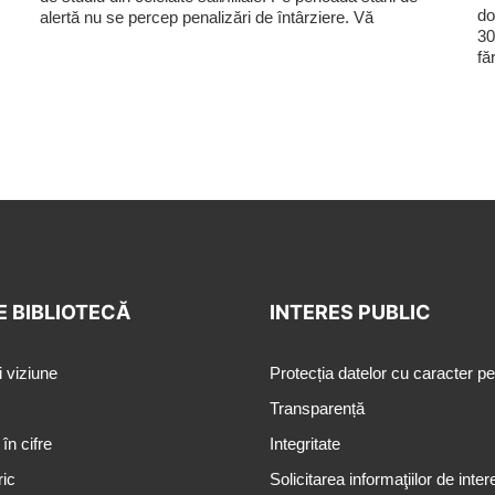
do
alertă nu se percep penalizări de întârziere. Vă
30
fă
E BIBLIOTECĂ
INTERES PUBLIC
i viziune
Protecția datelor cu caracter p
Transparență
 în cifre
Integritate
ric
Solicitarea informaţiilor de inter