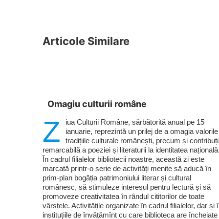
Articole Similare
Omagiu culturii române
Z
iua Culturii Române, sărbătorită anual pe 15
ianuarie, reprezintă un prilej de a omagia valorile
tradițiile culturale românești, precum și contribuț
remarcabilă a poeziei și literaturii la identitatea națională
În cadrul filialelor bibliotecii noastre, această zi este
marcată printr-o serie de activități menite să aducă în
prim-plan bogăția patrimoniului literar și cultural
românesc, să stimuleze interesul pentru lectură și să
promoveze creativitatea în rândul cititorilor de toate
vârstele. Activitățile organizate în cadrul filialelor, dar și 
instituțiile de învățămînt cu care biblioteca are încheiate