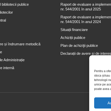
 bibliotecii publice
Raport de evaluare a implementă
nr. 544/2001 în anul 2025
iotecilor
Raport de evaluare a implementă
tral
nr. 544/2001 în anul 2024
Situații financiare
Achiziții publice
re și îndrumare metodică
Plan de achiziţii publice
re
Declarații de avere și de intere
de Administrație
e internă
Pentru a ofe
stoca și/sau
tehnologii n
unice pe ace
poate avea a
A