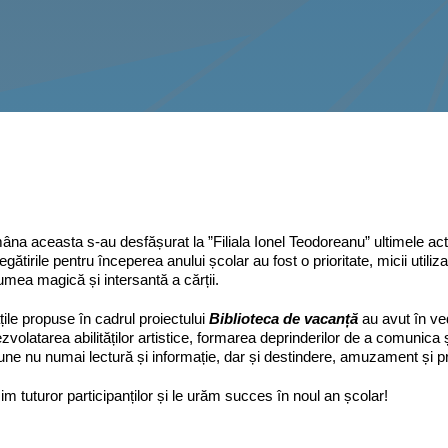
na aceasta s-au desfășurat la ”Filiala Ionel Teodoreanu” ultimele activ
egătirile pentru începerea anului școlar au fost o prioritate, micii utiliza
lumea magică și intersantă a cărții.
ățile propuse în cadrul proiectului
Biblioteca de vacanță
au avut în ve
dezvolatarea abilităților artistice, formarea deprinderilor de a comunica
ne nu numai lectură și informație, dar și destindere, amuzament și pr
m tuturor participanților și le urăm succes în noul an școlar!