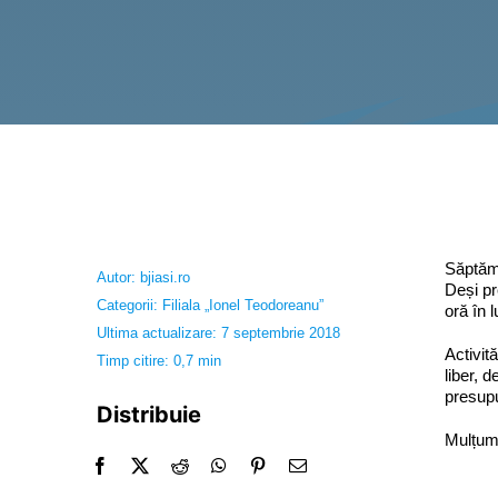
Săptămâ
Autor:
bjiasi.ro
Deși pr
Categorii:
Filiala „Ionel Teodoreanu”
oră în 
Ultima actualizare: 7 septembrie 2018
Activit
Timp citire: 0,7 min
liber, 
presupu
Distribuie
Mulțumi