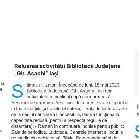
Reluarea activităţii Bibliotecii Judeţene
„Gh. Asachi” Iaşi
 și
S
timați utilizatori, Începând de luni, 18 mai 2020,
ia
Biblioteca Județeană „Gh. Asachi” Iași reia
.
activitatea cu publicul după cum urmează: -
Serviciul de împrumut/restituire documente va fi disponibil
în toate secțiile și filialele bibliotecii; - Sala de lectură carte
de la sediul central va fi accesibilă, dar va funcționa la
capacitate redusă (pentru a respecta regulile de
distanțare); - Rămân în continuare închise pentru public:
în
Sala de periodice, Ludoteca, Centrele internet și locurile
de studiu din celelalte săli/filiale. Pe perioada stării de