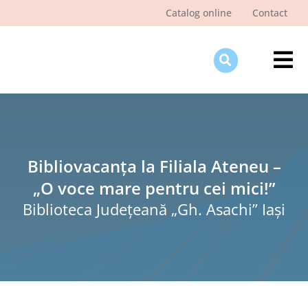
Skip
Catalog online
Contact
to
content
Tog
Nav
Des
Pagi
Şti
Bibliovacanța la Filiala Ateneu –
„O voce mare pentru cei mici!”
Pro
Biblioteca Judeţeană „Gh. Asachi” Iaşi
Int