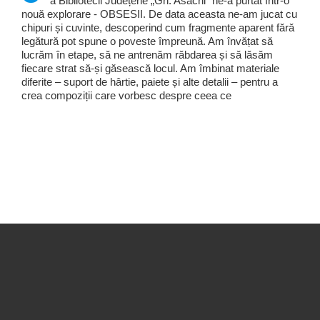
a Bibliotecii Județene „Gh. Asachi” ne-a purtat într-o
nouă explorare - OBSESII. De data aceasta ne-am jucat cu
chipuri și cuvinte, descoperind cum fragmente aparent fără
legătură pot spune o poveste împreună. Am învățat să
lucrăm în etape, să ne antrenăm răbdarea și să lăsăm
fiecare strat să-și găsească locul. Am îmbinat materiale
diferite – suport de hârtie, paiete și alte detalii – pentru a
crea compoziții care vorbesc despre ceea ce