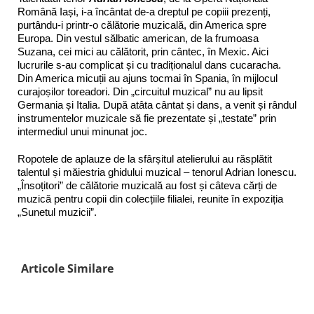
Română Iași, i-a încântat de-a dreptul pe copiii prezenți,
purtându-i printr-o călătorie muzicală, din America spre
Europa. Din vestul sălbatic american, de la frumoasa
Suzana, cei mici au călătorit, prin cântec, în Mexic. Aici
lucrurile s-au complicat și cu tradiționalul dans cucaracha.
Din America micuții au ajuns tocmai în Spania, în mijlocul
curajoșilor toreadori. Din „circuitul muzical” nu au lipsit
Germania și Italia. După atâta cântat și dans, a venit și rândul
instrumentelor muzicale să fie prezentate și „testate” prin
intermediul unui minunat joc.
Ropotele de aplauze de la sfârșitul atelierului au răsplătit
talentul și măiestria ghidului muzical – tenorul Adrian Ionescu.
„Însoțitori” de călătorie muzicală au fost și câteva cărți de
muzică pentru copii din colecțiile filialei, reunite în expoziția
„Sunetul muzicii”.
Articole Similare