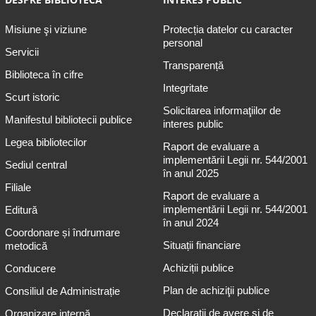
Misiune şi viziune
Protecția datelor cu caracter
personal
Servicii
Transparență
Biblioteca în cifre
Integritate
Scurt istoric
Solicitarea informaţiilor de
Manifestul bibliotecii publice
interes public
Legea bibliotecilor
Raport de evaluare a
implementării Legii nr. 544/2001
Sediul central
în anul 2025
Filiale
Raport de evaluare a
implementării Legii nr. 544/2001
Editură
în anul 2024
Coordonare și îndrumare
Situații financiare
metodică
Achiziții publice
Conducere
Plan de achiziţii publice
Consiliul de Administrație
Declarații de avere și de
Organizare internă