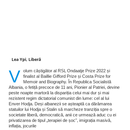
Lea Ypi, Liberă
V
olum câștigător al RSL Ondaatje Prize 2022 și
finalist al Baillie Gifford Prize și Costa Prize for
Memoir and Biography. În Republica Socialistă
Albania, o fetiță precoce de 11 ani, Pionier al Patriei, devine
peste noapte martoră la dispariția celui mai dur și mai
rezistent regim dictatorial comunist din lume: cel al lui
Enver Hodja. Deși albanezii se așteaptă ca dărâmarea
statuilor lui Hodja și Stalin să marcheze tranziția spre o
societate liberă, democratică, anii ce urmează aduc cu ei
privatizarea de tipul „terapiei de șoc", imigrația masivă,
inflația, jocurile