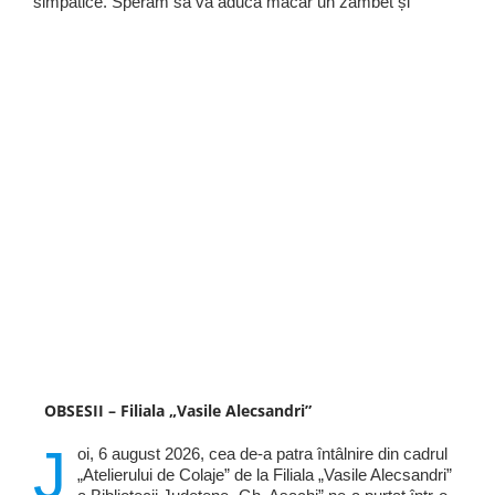
simpatice. Sperăm să vă aducă măcar un zâmbet și
OBSESII – Filiala „Vasile Alecsandri”
J
oi, 6 august 2026, cea de-a patra întâlnire din cadrul
„Atelierului de Colaje” de la Filiala „Vasile Alecsandri”