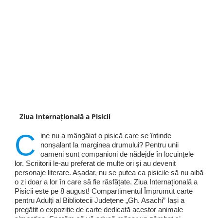
Ziua Internațională a Pisicii
C
ine nu a mângâiat o pisică care se întinde
nonșalant la marginea drumului? Pentru unii
oameni sunt companioni de nădejde în locuințele
lor. Scriitorii le-au preferat de multe ori și au devenit
personaje literare. Așadar, nu se putea ca pisicile să nu aibă
o zi doar a lor în care să fie răsfățate. Ziua Internațională a
Pisicii este pe 8 august! Compartimentul Împrumut carte
pentru Adulți al Bibliotecii Județene „Gh. Asachi” Iași a
pregătit o expoziție de carte dedicată acestor animale