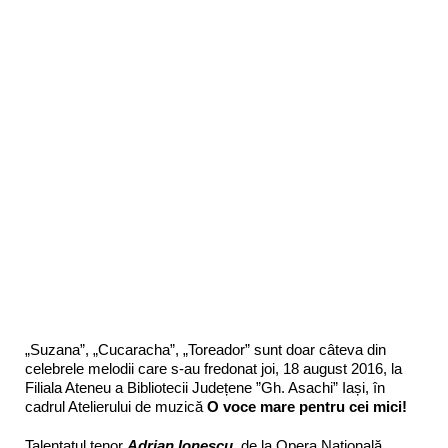
„Suzana”, „Cucaracha”, „Toreador” sunt doar câteva din
celebrele melodii care s-au fredonat joi, 18 august 2016, la
Filiala Ateneu a Bibliotecii Județene ”Gh. Asachi” Iași, în
cadrul Atelierului de muzică
O voce mare pentru cei mici!
Talentatul tenor
Adrian Ionescu
, de la Opera Națională