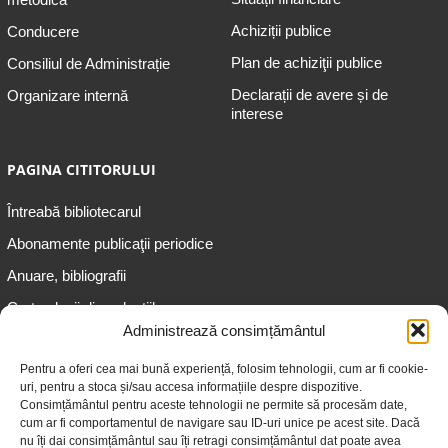
Achiziții publice
Conducere
Plan de achiziţii publice
Consiliul de Administrație
Declarații de avere și de
Organizare internă
interese
PAGINA CITITORULUI
Întreabă bibliotecarul
Abonamente publicaţii periodice
Anuare, bibliografii
Cartea lunii din colecțiile
speciale
Administrează consimțământul
Informații pentru copii
Pentru a oferi cea mai bună experiență, folosim tehnologii, cum ar fi cookie-
uri, pentru a stoca și/sau accesa informațiile despre dispozitive.
Informații pentru adolescenți
Consimțământul pentru aceste tehnologii ne permite să procesăm date,
Informații pentru adulți
cum ar fi comportamentul de navigare sau ID-uri unice pe acest site. Dacă
nu îți dai consimțământul sau îți retragi consimțământul dat poate avea