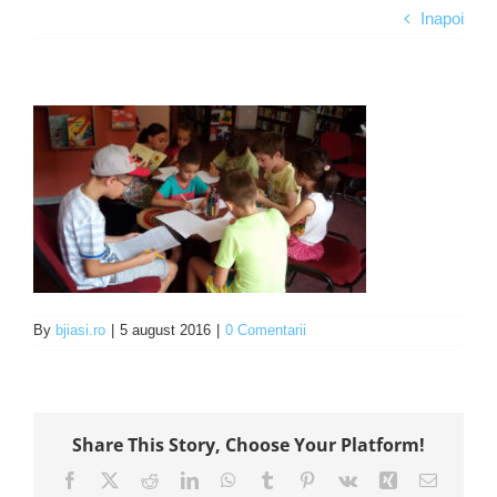
Inapoi
Programe şi proiecte
Interes public
By
bjiasi.ro
|
5 august 2016
|
0 Comentarii
Share This Story, Choose Your Platform!
Facebook
X
Reddit
LinkedIn
WhatsApp
Tumblr
Pinterest
Vk
Xing
E-
mail: