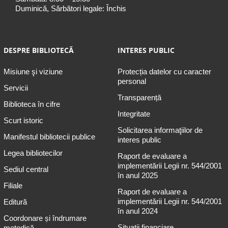
Duminică, Sărbători legale: Închis
DESPRE BIBLIOTECĂ
INTERES PUBLIC
Misiune şi viziune
Protecția datelor cu caracter
personal
Servicii
Transparență
Biblioteca în cifre
Integritate
Scurt istoric
Solicitarea informaţiilor de
Manifestul bibliotecii publice
interes public
Legea bibliotecilor
Raport de evaluare a
implementării Legii nr. 544/2001
Sediul central
în anul 2025
Filiale
Raport de evaluare a
implementării Legii nr. 544/2001
Editură
în anul 2024
Coordonare și îndrumare
Situații financiare
metodică