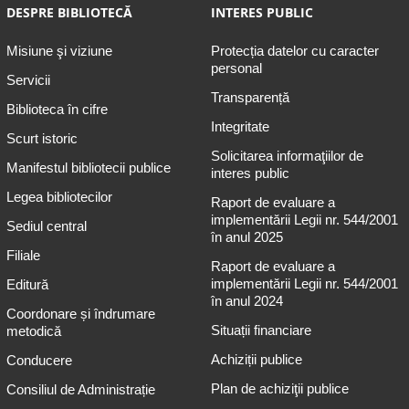
DESPRE BIBLIOTECĂ
INTERES PUBLIC
Misiune şi viziune
Protecția datelor cu caracter
personal
Servicii
Transparență
Biblioteca în cifre
Integritate
Scurt istoric
Solicitarea informaţiilor de
Manifestul bibliotecii publice
interes public
Legea bibliotecilor
Raport de evaluare a
implementării Legii nr. 544/2001
Sediul central
în anul 2025
Filiale
Raport de evaluare a
implementării Legii nr. 544/2001
Editură
în anul 2024
Coordonare și îndrumare
Situații financiare
metodică
Achiziții publice
Conducere
Plan de achiziţii publice
Consiliul de Administrație