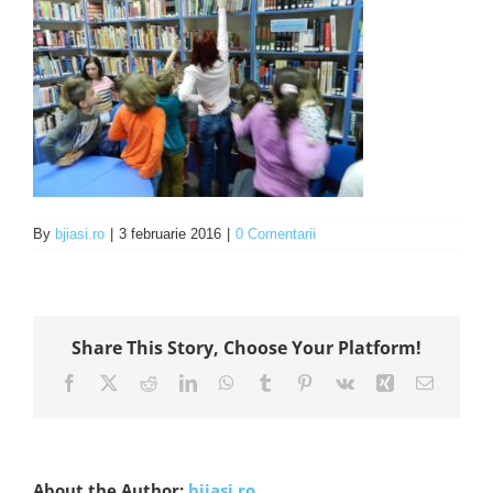
By
bjiasi.ro
|
3 februarie 2016
|
0 Comentarii
Share This Story, Choose Your Platform!
Facebook
X
Reddit
LinkedIn
WhatsApp
Tumblr
Pinterest
Vk
Xing
E-
mail:
About the Author:
bjiasi.ro