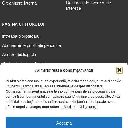
Declarații de avere și de
Organizare internă
interese
PAGINA CITITORULUI
Întreabă bibliotecarul
Abonamente publicaţii periodice
Anuare, bibliografii
Cartea lunii din colecțiile
speciale
Administrează consimțământul
Informații pentru copii
Pentru a oferi cea mai bună experiență, folosim tehnologii, cum ar fi cookie-
uri, pentru a stoca și/sau accesa informațiile despre dispozitive.
Informații pentru adolescenți
Consimțământul pentru aceste tehnologii ne permite să procesăm date,
Informații pentru adulți
cum ar fi comportamentul de navigare sau ID-uri unice pe acest site. Dacă
nu îți dai consimțământul sau îți retragi consimțământul dat poate avea
Informații pentru seniori
afecte negative asupra unor anumite funcționalități și funcții.
Biblioteci publice
Acceptă