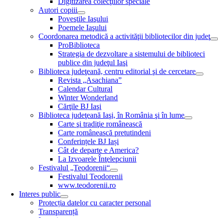
Digitizarea colecţiilor speciale
Autori copiii
Poveştile Iaşului
Poemele Iaşului
Coordonarea metodică a activităţii bibliotecilor din judeţ
ProBiblioteca
Strategia de dezvoltare a sistemului de biblioteci
publice din judeţul Iaşi
Biblioteca judeţeană, centru editorial şi de cercetare
Revista „Asachiana”
Calendar Cultural
Winter Wonderland
Cărţile BJ Iaşi
Biblioteca judeţeană Iaşi, în România şi în lume
Carte şi tradiţie românească
Carte românească pretutindeni
Conferințele BJ Iași
Cât de departe e America?
La Izvoarele Înţelepciunii
Festivalul „Teodorenii“
Festivalul Teodorenii
www.teodorenii.ro
Interes public
Protecția datelor cu caracter personal
Transparență