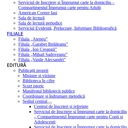
Serviciul de Inscriere şi Împrumut carte la domiciliu –
Compartimentul Împrumut carte pentru Adulţi
American Corner Iaşi
Sala de lectură
Sala de lectură periodice
Serviciul Evidenţă, Prelucrare, Informare Bibliografică
FILIALE
Filiala „Ateneu”
Filiala „Garabet Ibrăileanu”
Filiala „Ion Creangă”
Filiala „Mihail Sadoveanu”
Filiala „Vasile Alecsandri”
EDITURĂ
Publicații proprii
Misiune şi viziune
Biblioteca în cifre
Scurt istoric
Manifestul bibliotecii publice
Coordonare și îndrumare metodică
Sediul central
Centrul de înscrieri și referințe
Serviciul de Inscriere şi Împrumut carte la domiciliu
– Compartimentul Împrumut carte pentru Copii şi
Adolescenţi
Serviciul de Inscriere şi Împrumut carte la domiciliu