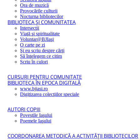
Ora de muzică
Provocările culturii
Nocturna bibliotecilor
BIBLIOTECA ŞI COMUNITATEA
Intersecţii
Viaţă şi spiritualitate
Voluntar@BJIaşi
O carte pe zi
Şi eu scriu despre cărţi
Să înţelegem ce citim
Scriu în culori
CURSURI PENTRU COMUNITATE
BIBLIOTECA ÎN EPOCA DIGITALĂ
www.bjiasi.ro
Digitizarea colecţiilor speciale
AUTORI COPIII
Poveştile Iaşului
Poemele Iaşului
COORDONAREA METODICĂ A ACTIVITĂŢII BIBLIOTECILOR