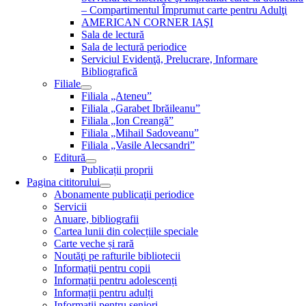
– Compartimentul Împrumut carte pentru Adulţi
AMERICAN CORNER IAŞI
Sala de lectură
Sala de lectură periodice
Serviciul Evidenţă, Prelucrare, Informare
Bibliografică
Filiale
Filiala „Ateneu”
Filiala „Garabet Ibrăileanu”
Filiala „Ion Creangă”
Filiala „Mihail Sadoveanu”
Filiala „Vasile Alecsandri”
Editură
Publicații proprii
Pagina cititorului
Abonamente publicaţii periodice
Servicii
Anuare, bibliografii
Cartea lunii din colecțiile speciale
Carte veche și rară
Noutăţi pe rafturile bibliotecii
Informații pentru copii
Informații pentru adolescenți
Informații pentru adulți
Informații pentru seniori