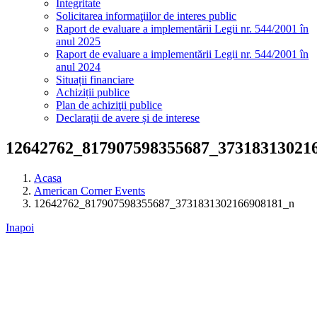
Integritate
Solicitarea informaţiilor de interes public
Raport de evaluare a implementării Legii nr. 544/2001 în
anul 2025
Raport de evaluare a implementării Legii nr. 544/2001 în
anul 2024
Situații financiare
Achiziții publice
Plan de achiziţii publice
Declarații de avere și de interese
12642762_817907598355687_37318313021
Acasa
American Corner Events
12642762_817907598355687_3731831302166908181_n
Inapoi