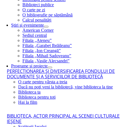
Biblioteci publice
O carte pe zi
O bibliografie pe săptămână
Calcul penalități
Ştiri şi evenimente
American Corner
Sediul central
Filiala „Ateneu”
Filiala „Garabet Ibrăileanu”
Filiala „Ion Creangă”
Filiala „Mihail Sadoveanu”
Filiala „Vasile Alecsandri”
Programe şi proiecte
PERFECŢIONAREA ŞI DIVERSIFICAREA FONDULUI DE
DOCUMENTE ŞI A SERVICIILOR DE BIBLIOTECĂ
O carte pentru vârsta a treia
Dacă nu poţi veni la bibliotecă, vine biblioteca la tine
Biblioteca ta
Biblioteca pentru toţi
Hai la film
BIBLIOTECA, ACTOR PRINCIPAL AL SCENEI CULTURALE
IEŞENE
Scriitorii Iaşului