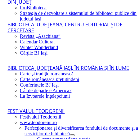
DIN JUDEŢ
ProBiblioteca
Strategia de dezvoltare a sistemului de biblioteci publice din
judeţul Iaşi
BIBLIOTECA JUDEŢEANĂ, CENTRU EDITORIAL ŞI DE
CERCETARE
Revista „Asachiana”
Calendar Cultural
Winter Wonderland
Cărţile BJ Iaşi
BIBLIOTECA JUDEŢEANĂ IAŞI, ÎN ROMÂNIA ŞI ÎN LUME
Carte şi tradiţie românească
Carte românească pretutindeni
Conferințele BJ Iași
Cât de departe e America?
La Izvoarele Înţelepciunii
FESTIVALUL TEODORENII
Festivalul Teodorenii
www.teodorenii.ro
Perfecţionarea şi diversificarea fondului de documente şi a
serviciilor de bibliotecă