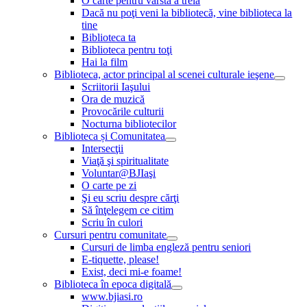
O carte pentru vârsta a treia
Dacă nu poţi veni la bibliotecă, vine biblioteca la
tine
Biblioteca ta
Biblioteca pentru toţi
Hai la film
Biblioteca, actor principal al scenei culturale ieşene
Scriitorii Iaşului
Ora de muzică
Provocările culturii
Nocturna bibliotecilor
Biblioteca și Comunitatea
Intersecţii
Viaţă şi spiritualitate
Voluntar@BJIaşi
O carte pe zi
Şi eu scriu despre cărţi
Să înţelegem ce citim
Scriu în culori
Cursuri pentru comunitate
Cursuri de limba engleză pentru seniori
E-tiquette, please!
Exist, deci mi-e foame!
Biblioteca în epoca digitală
www.bjiasi.ro