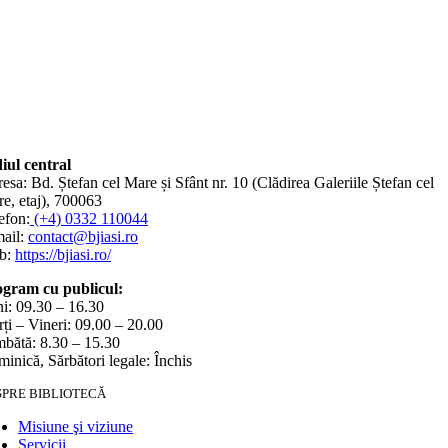
iul central
esa: Bd. Ștefan cel Mare și Sfânt nr. 10 (Clădirea Galeriile Ștefan cel
e, etaj), 700063
efon:
(+4) 0332 110044
ail:
contact@bjiasi.ro
b:
https://bjiasi.ro/
gram cu publicul:
i: 09.30 – 16.30
ți – Vineri: 09.00 – 20.00
bătă: 8.30 – 15.30
inică, Sărbători legale: Închis
SPRE BIBLIOTECĂ
Misiune şi viziune
Servicii