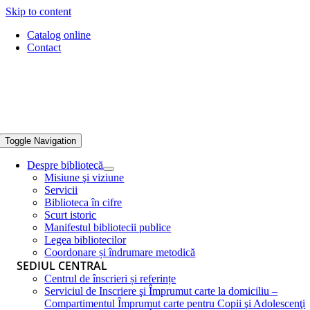
Skip to content
Catalog online
Contact
Toggle Navigation
Despre bibliotecă
Misiune şi viziune
Servicii
Biblioteca în cifre
Scurt istoric
Manifestul bibliotecii publice
Legea bibliotecilor
Coordonare și îndrumare metodică
SEDIUL CENTRAL
Centrul de înscrieri și referințe
Serviciul de Inscriere şi Împrumut carte la domiciliu –
Compartimentul Împrumut carte pentru Copii şi Adolescenţi