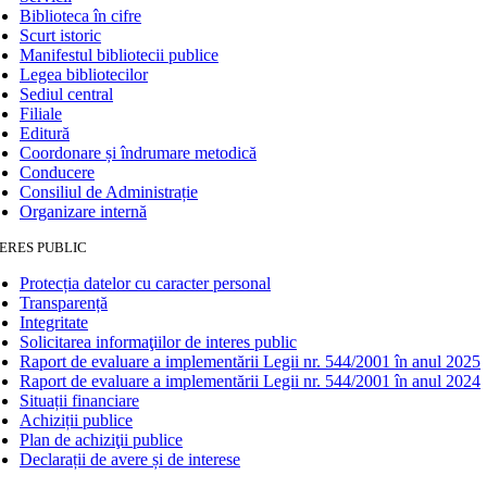
Biblioteca în cifre
Scurt istoric
Manifestul bibliotecii publice
Legea bibliotecilor
Sediul central
Filiale
Editură
Coordonare și îndrumare metodică
Conducere
Consiliul de Administrație
Organizare internă
ERES PUBLIC
Protecția datelor cu caracter personal
Transparență
Integritate
Solicitarea informaţiilor de interes public
Raport de evaluare a implementării Legii nr. 544/2001 în anul 2025
Raport de evaluare a implementării Legii nr. 544/2001 în anul 2024
Situații financiare
Achiziții publice
Plan de achiziţii publice
Declarații de avere și de interese