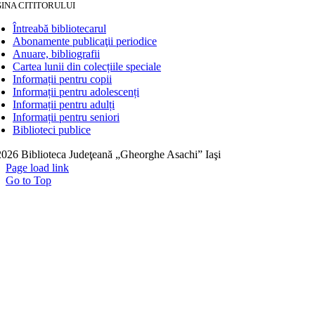
INA CITITORULUI
Întreabă bibliotecarul
Abonamente publicaţii periodice
Anuare, bibliografii
Cartea lunii din colecțiile speciale
Informații pentru copii
Informații pentru adolescenți
Informații pentru adulți
Informații pentru seniori
Biblioteci publice
026 Biblioteca Judeţeană „Gheorghe Asachi” Iaşi
Page load link
Go to Top