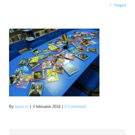
Inapoi
Programe şi proiecte
Interes public
By
bjiasi.ro
|
3 februarie 2016
|
0 Comentarii