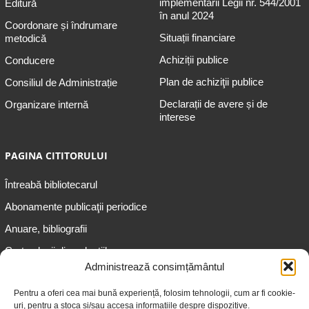
implementării Legii nr. 544/2001
Editură
în anul 2024
Coordonare și îndrumare
Situații financiare
metodică
Achiziții publice
Conducere
Plan de achiziţii publice
Consiliul de Administrație
Declarații de avere și de
Organizare internă
interese
PAGINA CITITORULUI
Întreabă bibliotecarul
Abonamente publicaţii periodice
Anuare, bibliografii
Cartea lunii din colecțiile
speciale
Administrează consimțământul
Informații pentru copii
Pentru a oferi cea mai bună experiență, folosim tehnologii, cum ar fi cookie-
uri, pentru a stoca și/sau accesa informațiile despre dispozitive.
Informații pentru adolescenți