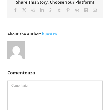
Share This Story, Choose Your Platform!
Facebook
X
Reddit
LinkedIn
WhatsApp
Tumblr
Pinterest
Vk
Xing
E-
mail:
About the Author:
bjiasi.ro
Comenteaza
Comment