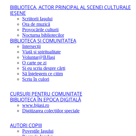
BIBLIOTECA, ACTOR PRINCIPAL AL SCENEI CULTURALE
IEŞENE
Scriitorii Iaşului
Ora de muzică
Provocările culturii
Nocturna bibliotecilor
BIBLIOTECA ŞI COMUNITATEA
Intersecţii
Viaţă şi spiritualitate
Voluntar@BJIaşi
O carte pe zi
Şi eu scriu despre cărţi
Să înţelegem ce citim
Scriu în culori
CURSURI PENTRU COMUNITATE
BIBLIOTECA ÎN EPOCA DIGITALĂ
www.bjiasi.ro
Digitizarea colecţiilor speciale
AUTORI COPIII
Poveştile Iaşului