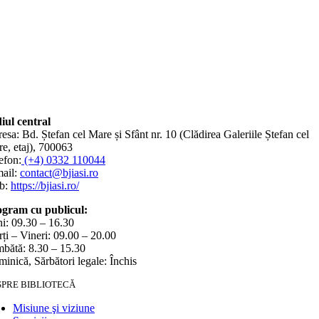
iul central
esa: Bd. Ștefan cel Mare și Sfânt nr. 10 (Clădirea Galeriile Ștefan cel
e, etaj), 700063
efon:
(+4) 0332 110044
ail:
contact@bjiasi.ro
b:
https://bjiasi.ro/
gram cu publicul:
i: 09.30 – 16.30
ți – Vineri: 09.00 – 20.00
bătă: 8.30 – 15.30
inică, Sărbători legale: Închis
SPRE BIBLIOTECĂ
Misiune şi viziune