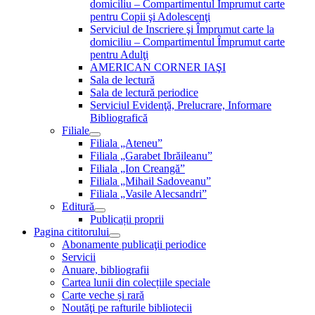
domiciliu – Compartimentul Împrumut carte
pentru Copii şi Adolescenţi
Serviciul de Inscriere şi Împrumut carte la
domiciliu – Compartimentul Împrumut carte
pentru Adulţi
AMERICAN CORNER IAŞI
Sala de lectură
Sala de lectură periodice
Serviciul Evidenţă, Prelucrare, Informare
Bibliografică
Filiale
Filiala „Ateneu”
Filiala „Garabet Ibrăileanu”
Filiala „Ion Creangă”
Filiala „Mihail Sadoveanu”
Filiala „Vasile Alecsandri”
Editură
Publicații proprii
Pagina cititorului
Abonamente publicaţii periodice
Servicii
Anuare, bibliografii
Cartea lunii din colecțiile speciale
Carte veche și rară
Noutăţi pe rafturile bibliotecii