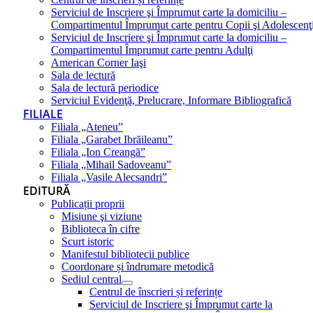
Serviciul de Inscriere şi Împrumut carte la domiciliu –
Compartimentul Împrumut carte pentru Copii şi Adolescenţ
Serviciul de Inscriere şi Împrumut carte la domiciliu –
Compartimentul Împrumut carte pentru Adulţi
American Corner Iaşi
Sala de lectură
Sala de lectură periodice
Serviciul Evidenţă, Prelucrare, Informare Bibliografică
FILIALE
Filiala „Ateneu”
Filiala „Garabet Ibrăileanu”
Filiala „Ion Creangă”
Filiala „Mihail Sadoveanu”
Filiala „Vasile Alecsandri”
EDITURĂ
Publicații proprii
Misiune şi viziune
Biblioteca în cifre
Scurt istoric
Manifestul bibliotecii publice
Coordonare și îndrumare metodică
Sediul central
Centrul de înscrieri și referințe
Serviciul de Inscriere şi Împrumut carte la