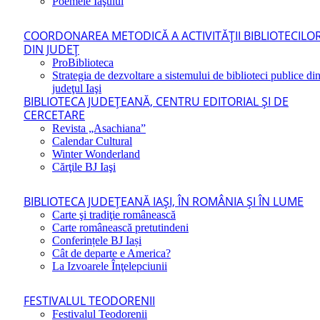
Poemele Iaşului
COORDONAREA METODICĂ A ACTIVITĂŢII BIBLIOTECILO
DIN JUDEŢ
ProBiblioteca
Strategia de dezvoltare a sistemului de biblioteci publice di
judeţul Iaşi
BIBLIOTECA JUDEŢEANĂ, CENTRU EDITORIAL ŞI DE
CERCETARE
Revista „Asachiana”
Calendar Cultural
Winter Wonderland
Cărţile BJ Iaşi
BIBLIOTECA JUDEŢEANĂ IAŞI, ÎN ROMÂNIA ŞI ÎN LUME
Carte şi tradiţie românească
Carte românească pretutindeni
Conferințele BJ Iași
Cât de departe e America?
La Izvoarele Înţelepciunii
FESTIVALUL TEODORENII
Festivalul Teodorenii