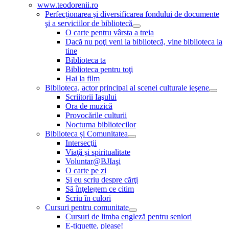
www.teodorenii.ro
Perfecţionarea şi diversificarea fondului de documente
şi a serviciilor de bibliotecă
O carte pentru vârsta a treia
Dacă nu poţi veni la bibliotecă, vine biblioteca la
tine
Biblioteca ta
Biblioteca pentru toţi
Hai la film
Biblioteca, actor principal al scenei culturale ieşene
Scriitorii Iaşului
Ora de muzică
Provocările culturii
Nocturna bibliotecilor
Biblioteca și Comunitatea
Intersecţii
Viaţă şi spiritualitate
Voluntar@BJIaşi
O carte pe zi
Şi eu scriu despre cărţi
Să înţelegem ce citim
Scriu în culori
Cursuri pentru comunitate
Cursuri de limba engleză pentru seniori
E-tiquette, please!