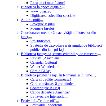
Exist, deci mi-e foame!
Biblioteca în epoca digitală
www.bjiasi.ro
Digitizarea colecţiilor speciale
Autori copiii
Poveştile Iaşului
Poemele Iaşului
Coordonarea metodică a activităţii bibliotecilor din
judeţ
ProBiblioteca
Strategia de dezvoltare a sistemului de biblioteci
publice din judeţul Iaşi
Biblioteca judeţeană, centru editorial şi de cercetare
Revista „Asachiana”
Calendar Cultural
Winter Wonderland
Cărţile BJ Iaşi
Biblioteca judeţeană Iaşi, în România şi în lume
Carte şi tradiţie românească
Carte românească pretutindeni
Conferințele BJ Iași
Cât de departe e America?
La Izvoarele Înţelepciunii
Festivalul „Teodorenii“
Festivalul Teodorenii