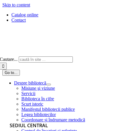
Skip to content
Catalog online
Contact
Cautare...
Go to...
Despre bibliotecă
Misiune şi viziune
Servicii
Biblioteca în cifre
Scurt istoric
Manifestul bibliotecii publice
Legea bibliotecilor
Coordonare și îndrumare metodică
SEDIUL CENTRAL
Centrul de înscrieri și referințe