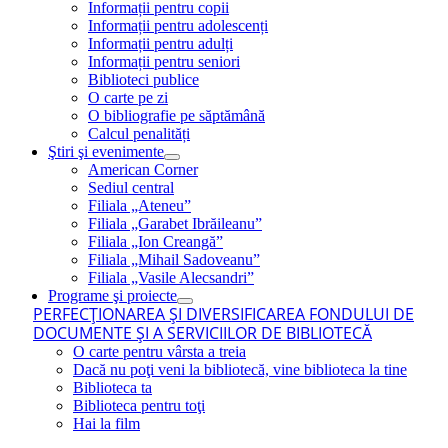
Informații pentru copii
Informații pentru adolescenți
Informații pentru adulți
Informații pentru seniori
Biblioteci publice
O carte pe zi
O bibliografie pe săptămână
Calcul penalități
Ştiri şi evenimente
American Corner
Sediul central
Filiala „Ateneu”
Filiala „Garabet Ibrăileanu”
Filiala „Ion Creangă”
Filiala „Mihail Sadoveanu”
Filiala „Vasile Alecsandri”
Programe şi proiecte
PERFECŢIONAREA ŞI DIVERSIFICAREA FONDULUI DE
DOCUMENTE ŞI A SERVICIILOR DE BIBLIOTECĂ
O carte pentru vârsta a treia
Dacă nu poţi veni la bibliotecă, vine biblioteca la tine
Biblioteca ta
Biblioteca pentru toţi
Hai la film