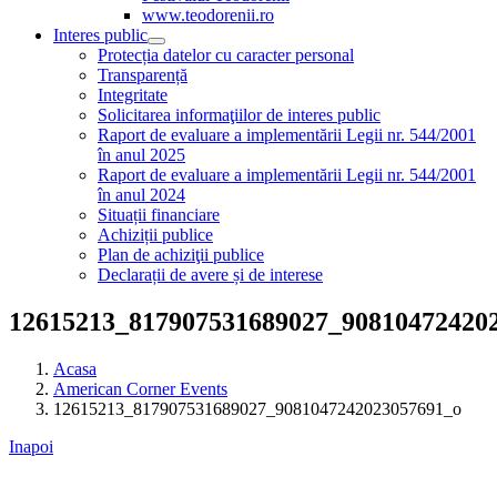
www.teodorenii.ro
Interes public
Protecția datelor cu caracter personal
Transparență
Integritate
Solicitarea informaţiilor de interes public
Raport de evaluare a implementării Legii nr. 544/2001
în anul 2025
Raport de evaluare a implementării Legii nr. 544/2001
în anul 2024
Situații financiare
Achiziții publice
Plan de achiziţii publice
Declarații de avere și de interese
12615213_817907531689027_90810472420
Acasa
American Corner Events
12615213_817907531689027_9081047242023057691_o
Inapoi