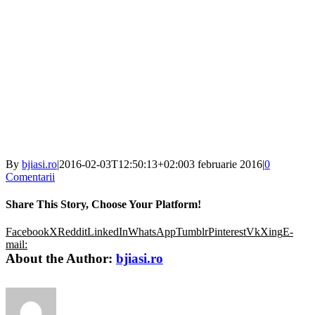
By
bjiasi.ro
|
2016-02-03T12:50:13+02:00
3 februarie 2016
|
0
Comentarii
Share This Story, Choose Your Platform!
Facebook
X
Reddit
LinkedIn
WhatsApp
Tumblr
Pinterest
Vk
Xing
E-
mail:
About the Author:
bjiasi.ro