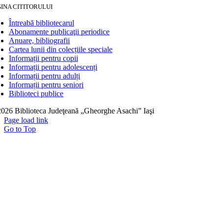
INA CITITORULUI
Întreabă bibliotecarul
Abonamente publicaţii periodice
Anuare, bibliografii
Cartea lunii din colecțiile speciale
Informații pentru copii
Informații pentru adolescenți
Informații pentru adulți
Informații pentru seniori
Biblioteci publice
026 Biblioteca Judeţeană „Gheorghe Asachi” Iaşi
Page load link
Go to Top