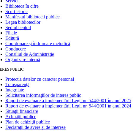
Servicii
Biblioteca în cifre
Scurt istoric
Manifestul bibliotecii publice
Legea bibliotecilor
Sediul central
Filiale
Editură
Coordonare și îndrumare metodică
Conducere
Consiliul de Administrație
Organizare internă
ERES PUBLIC
Protecția datelor cu caracter personal
Transparență
Integritate
Solicitarea informaţiilor de interes public
Raport de evaluare a implementării Legii nr. 544/2001 în anul 2025
Raport de evaluare a implementării Legii nr. 544/2001 în anul 2024
Situații financiare
Achiziții publice
Plan de achiziţii publice
Declarații de avere și de interese