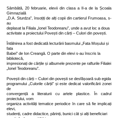
Sâmbătă, 20 februarie, elevii din clasa a II-a de la Școala
Gimnazială
„D.A. Sturdza”, însoțiți de alți copii din cartierul Frumoasa, s-
au
deplasat la Filiala „Ionel Teodoreanu”, unde a avut loc a doua
activitate a proiectului Povești din cărți – Culori din povești.
Întâlnirea a fost dedicată lecturării basmului „Fata Moșului și
fata
Babei” de Ion Creangă. O parte din elevi s-au înscris la
bibliotecă,
impresionați de cărțile și albumele prezente pe rafturile Filialei
„Ionel Teodoreanu”.
Povești din cărți – Culori din povești se desfășoară sub egida
programului „Culorile cărții” și este dedicat valorificării zonei
de
convergență a literaturii cu artele plastice. În cadrul
proiectului, vom
organiza activități tematice periodice în care să fie implicați
elevi,
studenți, cadre didactice, părinți, bunici cât și alți beneficiari