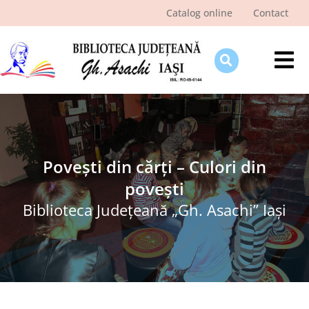
Skip
Catalog online
Contact
to
content
Tog
Nav
Despre bibliotecă
Pagina cititorului
Ştiri şi evenimente
Povești din cărți – Culori din
povești
Programe şi proiecte
Biblioteca Judeţeană „Gh. Asachi” Iaşi
Interes public