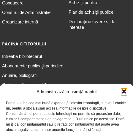
Achiziții publice
Conducere
Plan de achiziţii publice
Consiliul de Administrație
Declarații de avere și de
Organizare internă
interese
PAGINA CITITORULUI
Întreabă bibliotecarul
Abonamente publicaţii periodice
Anuare, bibliografii
Cartea lunii din colecțiile
speciale
Administrează consimțământul
Informații pentru copii
Pentru a oferi cea mai bună experiență, folosim tehnologii, cum ar fi cookie-
uri, pentru a stoca și/sau accesa informațiile despre dispozitive.
Informații pentru adolescenți
Consimțământul pentru aceste tehnologii ne permite să procesăm date,
Informații pentru adulți
cum ar fi comportamentul de navigare sau ID-uri unice pe acest site. Dacă
nu îți dai consimțământul sau îți retragi consimțământul dat poate avea
Informații pentru seniori
afecte negative asupra unor anumite funcționalități și funcții.