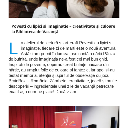
Povești cu lipici și imaginație – creativitate și culoare
la Biblioteca de Vacanță
L
a atelierul de lectură și art-craft Povești cu lipici și
imaginație, fiecare zi de marți este o nouă aventură!
Astăzi am pornit în lumea fascinantă a cărții Pânza
de bufniță, unde imaginația ne-a fost cel mai bun ghid.
Inspirați de poveste, copiii au creat bufnițe haioase din
hârtie, au umplut foile de culoare și fantezie, iar apoi și-au
testat memoria, atenția și spiritul de observație cu jocul
BrainBox - România. Zâmbete, creativitate, joacă și multe
descoperiri – ingredientele unei zile de vacanță petrecute
exact așa cum ne place! Dacă v-am