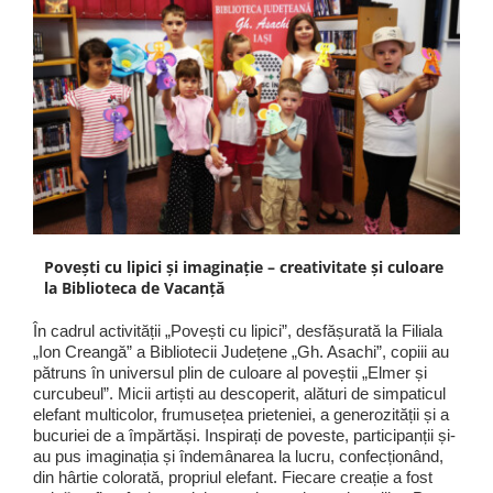
Povești cu lipici și imaginație – creativitate și culoare
la Biblioteca de Vacanță
În cadrul activității „Povești cu lipici”, desfășurată la Filiala
„Ion Creangă” a Bibliotecii Județene „Gh. Asachi”, copiii au
pătruns în universul plin de culoare al poveștii „Elmer și
curcubeul”. Micii artiști au descoperit, alături de simpaticul
elefant multicolor, frumusețea prieteniei, a generozității și a
bucuriei de a împărtăși. Inspirați de poveste, participanții și-
au pus imaginația și îndemânarea la lucru, confecționând,
din hârtie colorată, propriul elefant. Fiecare creație a fost