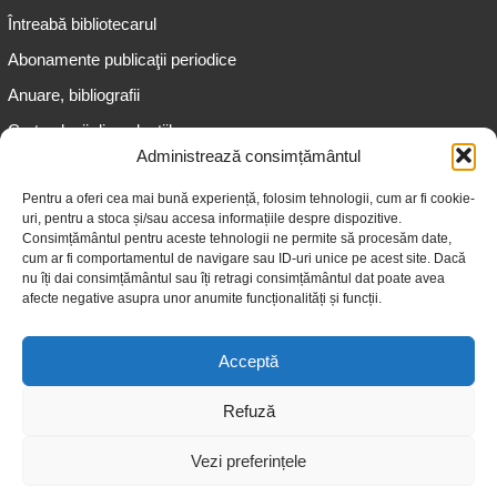
Întreabă bibliotecarul
Abonamente publicaţii periodice
Anuare, bibliografii
Cartea lunii din colecțiile
speciale
Administrează consimțământul
Informații pentru copii
Pentru a oferi cea mai bună experiență, folosim tehnologii, cum ar fi cookie-
uri, pentru a stoca și/sau accesa informațiile despre dispozitive.
Informații pentru adolescenți
Consimțământul pentru aceste tehnologii ne permite să procesăm date,
Informații pentru adulți
cum ar fi comportamentul de navigare sau ID-uri unice pe acest site. Dacă
nu îți dai consimțământul sau îți retragi consimțământul dat poate avea
Informații pentru seniori
afecte negative asupra unor anumite funcționalități și funcții.
Biblioteci publice
Acceptă
Refuză
Vezi preferințele
© 2026 Biblioteca Judeţeană „Gheorghe Asachi” Iaşi