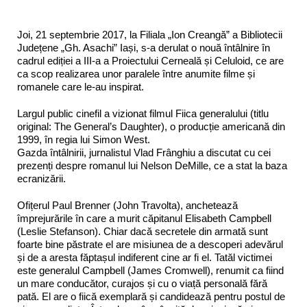
Joi, 21 septembrie 2017, la Filiala „Ion Creangă” a Bibliotecii
Județene „Gh. Asachi” Iași, s-a derulat o nouă întâlnire în
cadrul ediției a III-a a Proiectului Cerneală și Celuloid, ce are
ca scop realizarea unor paralele între anumite filme și
romanele care le-au inspirat.
Largul public cinefil a vizionat filmul Fiica generalului (titlu
original: The General’s Daughter), o producție americană din
1999, în regia lui Simon West.
Gazd
a întâlnirii, jurnalistul Vlad Frânghiu a discutat cu cei
prezenți despre romanul lui Nelson DeMille, ce a stat la baza
ecranizării.
Ofițerul Paul Brenner (John Travolta), anchetează
împrejurările în care a murit căpitanul Elisabeth Campbell
(Leslie Stefanson). Chiar dacă secretele din armată sunt
foarte bine păstrate el are misiunea de a descoperi adevărul
și de a aresta făptașul indiferent cine ar fi el. Tatăl victimei
este generalul Campbell (James Cromwell), renumit ca fiind
un mare conducător, curajos și cu o viață personală fără
pată. El are o fiică exemplară și candidează pentru postul de