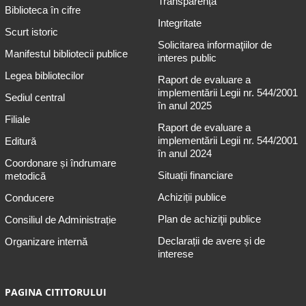
Transparență
Biblioteca în cifre
Integritate
Scurt istoric
Solicitarea informaţiilor de
Manifestul bibliotecii publice
interes public
Legea bibliotecilor
Raport de evaluare a
implementării Legii nr. 544/2001
Sediul central
în anul 2025
Filiale
Raport de evaluare a
implementării Legii nr. 544/2001
Editură
în anul 2024
Coordonare și îndrumare
Situații financiare
metodică
Achiziții publice
Conducere
Plan de achiziţii publice
Consiliul de Administrație
Declarații de avere și de
Organizare internă
interese
PAGINA CITITORULUI