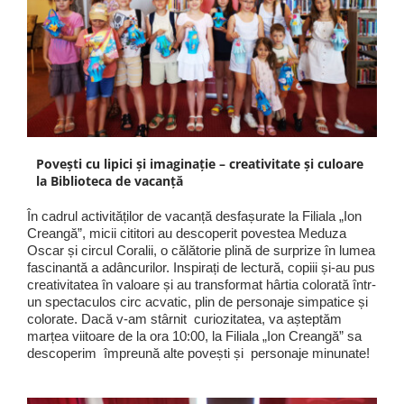
Povești cu lipici și imaginație – creativitate și culoare
la Biblioteca de vacanță
În cadrul activităților de vacanță desfașurate la Filiala „Ion
Creangă”, micii cititori au descoperit povestea Meduza
Oscar și circul Coralii, o călătorie plină de surprize în lumea
fascinantă a adâncurilor. Inspirați de lectură, copiii și-au pus
creativitatea în valoare și au transformat hârtia colorată într-
un spectaculos circ acvatic, plin de personaje simpatice și
colorate. Dacă v-am stârnit curiozitatea, va așteptăm
marțea viitoare de la ora 10:00, la Filiala „Ion Creangă” sa
descoperim împreună alte povești și personaje minunate!