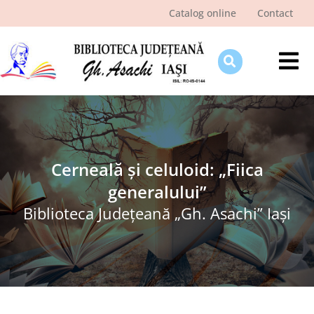
Skip
Catalog online
Contact
to
content
Tog
Nav
Despre bibliotecă
Pagina cititorului
Ştiri şi evenimente
Cerneală și celuloid: „Fiica
generalului”
Programe şi proiecte
Biblioteca Judeţeană „Gh. Asachi” Iaşi
Interes public