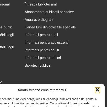
ersonal
Întreabă bibliotecarul
Abonamente publicaţii periodice
Anuare, bibliografii
es public
Cartea lunii din colecțiile speciale
rii Legii
Informații pentru copii
Informații pentru adolescenți
rii Legii
Informații pentru adulți
Informații pentru seniori
Biblioteci publice
se
Administrează consimțământul
ri cea mai bună experiență, folosim tehnologii, cum ar fi cookie-uri, pentru a
 accesa informațiile despre dispozitive. Consimțământul pentru aceste