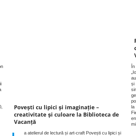
on
În
„I
au
i
și
a
si
ge
po
Povești cu lipici și imaginație –
0,
la
Fi
creativitate și culoare la Biblioteca de
en
Vacanță
mi
a atelierul de lectură și art-craft Povești cu lipici și