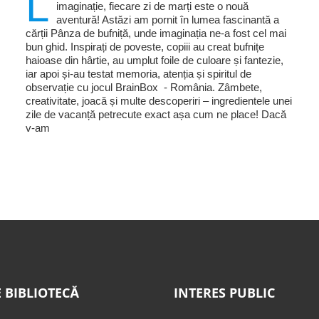
L
imaginație, fiecare zi de marți este o nouă
aventură! Astăzi am pornit în lumea fascinantă a
cărții Pânza de bufniță, unde imaginația ne-a fost cel mai
bun ghid. Inspirați de poveste, copiii au creat bufnițe
haioase din hârtie, au umplut foile de culoare și fantezie,
iar apoi și-au testat memoria, atenția și spiritul de
observație cu jocul BrainBox - România. Zâmbete,
creativitate, joacă și multe descoperiri – ingredientele unei
zile de vacanță petrecute exact așa cum ne place! Dacă
v-am
 BIBLIOTECĂ
INTERES PUBLIC