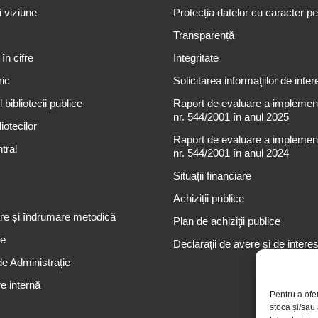
i viziune
Protecția datelor cu caracter p
Transparență
 în cifre
Integritate
ric
Solicitarea informaţiilor de inter
 bibliotecii publice
Raport de evaluare a implementă
nr. 544/2001 în anul 2025
iotecilor
Raport de evaluare a implementă
tral
nr. 544/2001 în anul 2024
Situații financiare
Achiziții publice
re și îndrumare metodică
Plan de achiziţii publice
re
Declarații de avere și de intere
de Administrație
e internă
Pentru a ofe
stoca și/sau