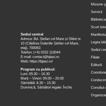
Misiune ş
Servicii
Biblioteca
Scurt isto
Sediul central
Manifestul
Adresa: Bd. Ștefan cel Mare și Sfânt nr.
Legea bibl
10 (Clădirea Galeriile Ștefan cel Mare,
etaj), 700063
Sediul cen
Telefon:
(+4) 0332 110044
E-mail:
contact@bjiasi.ro
Filiale
Web:
https://bjiasi.ro/
Editură
Program cu publicul:
Coordona
Luni: 09.30 – 16.30
Marți – Vineri: 09.00 – 20.00
Conduce
Sâmbătă: 8.30 – 15.30
Duminică, Sărbători legale: Închis
Consiliul 
Organizar