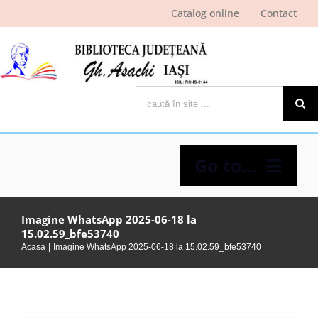
Skip
Catalog online
Contact
to
content
Cautare...
Go to...
Despre bibliotecă
Imagine WhatsApp 2025-06-18 la
15.02.59_bfe53740
Acasa
Imagine WhatsApp 2025-06-18 la 15.02.59_bfe53740
Pagina cititorului
Ştiri şi evenimente