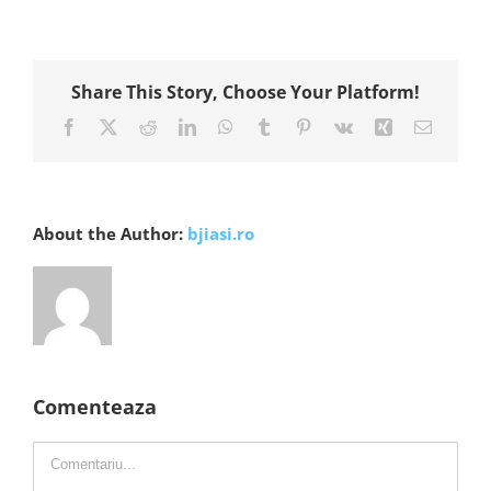
Share This Story, Choose Your Platform!
Facebook
X
Reddit
LinkedIn
WhatsApp
Tumblr
Pinterest
Vk
Xing
E-
mail:
About the Author:
bjiasi.ro
Comenteaza
Comment