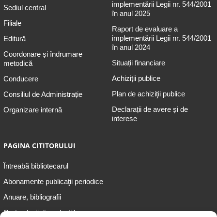
implementării Legii nr. 544/2001
Sediul central
în anul 2025
Filiale
Raport de evaluare a
implementării Legii nr. 544/2001
Editură
în anul 2024
Coordonare și îndrumare
Situații financiare
metodică
Achiziții publice
Conducere
Plan de achiziţii publice
Consiliul de Administrație
Declarații de avere și de
Organizare internă
interese
PAGINA CITITORULUI
Întreabă bibliotecarul
Abonamente publicaţii periodice
Anuare, bibliografii
Cartea lunii din colecțiile