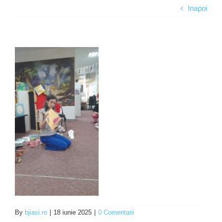
Inapoi
Programe şi proiecte
Interes public
By
bjiasi.ro
|
18 iunie 2025
|
0 Comentarii