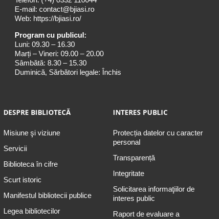
E-mail:
contact@bjiasi.ro
Web:
https://bjiasi.ro/
Program cu publicul:
Luni: 09.30 – 16.30
Marți – Vineri: 09.00 – 20.00
Sâmbătă: 8.30 – 15.30
Duminică, Sărbători legale: Închis
DESPRE BIBLIOTECĂ
INTERES PUBLIC
Misiune şi viziune
Protecția datelor cu caracter
personal
Servicii
Transparență
Biblioteca în cifre
Integritate
Scurt istoric
Solicitarea informaţiilor de
Manifestul bibliotecii publice
interes public
Legea bibliotecilor
Raport de evaluare a