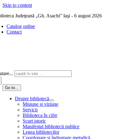
Skip to content
blioteca Judeţeană „Gh. Asachi” Iaşi - 6 august 2026
Catalog online
Contact
tare...
Go to...
Despre bibliotecă
Misiune şi viziune
Servicii
Biblioteca în cifre
Scurt istoric
Manifestul bibliotecii publice
Legea bibliotecilor
Coordonare și îndrumare metodică