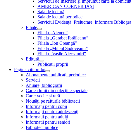
Serviciul de Inscriere şi Împrumut carte la domici
AMERICAN CORNER IAŞI
Sala de lectură
Sala de lectură periodice
Serviciul Evidenţă, Prelucrare, Informare Bibliogra
Filiale
Filiala „Ateneu”
Filiala „Garabet Ibrăileanu”
Filiala „Ion Creangă”
Filiala „Mihail Sadoveanu”
Filiala „Vasile Alecsandri”
Editură
Publicații proprii
Pagina cititorului
Abonamente publicaţii periodice
Servicii
Anuare, bibliografii
Cartea lunii din colecțiile speciale
Carte veche și rară
Noutăţi pe rafturile bibliotecii
Informații pentru copii
Informații pentru adolescenți
Informații pentru adulți
Informații pentru seniori
Biblioteci publice