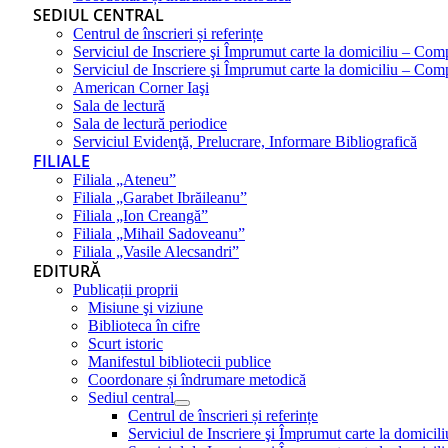
SEDIUL CENTRAL
Centrul de înscrieri și referințe
Serviciul de Inscriere şi Împrumut carte la domiciliu – Com
Serviciul de Inscriere şi Împrumut carte la domiciliu – Co
American Corner Iaşi
Sala de lectură
Sala de lectură periodice
Serviciul Evidenţă, Prelucrare, Informare Bibliografică
FILIALE
Filiala „Ateneu”
Filiala „Garabet Ibrăileanu”
Filiala „Ion Creangă”
Filiala „Mihail Sadoveanu”
Filiala „Vasile Alecsandri”
EDITURĂ
Publicații proprii
Misiune şi viziune
Biblioteca în cifre
Scurt istoric
Manifestul bibliotecii publice
Coordonare și îndrumare metodică
Sediul central
Centrul de înscrieri și referințe
Serviciul de Inscriere şi Împrumut carte la domici