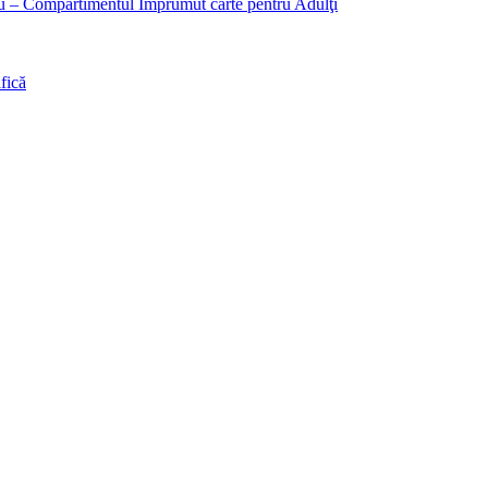
liu – Compartimentul Împrumut carte pentru Adulţi
fică