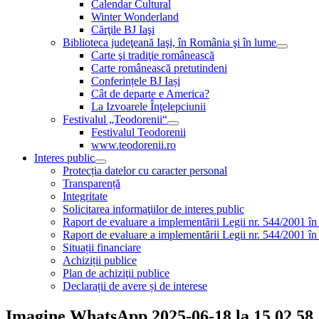
Calendar Cultural
Winter Wonderland
Cărţile BJ Iaşi
Biblioteca judeţeană Iaşi, în România şi în lume
Carte şi tradiţie românească
Carte românească pretutindeni
Conferințele BJ Iași
Cât de departe e America?
La Izvoarele Înţelepciunii
Festivalul „Teodorenii“
Festivalul Teodorenii
www.teodorenii.ro
Interes public
Protecția datelor cu caracter personal
Transparență
Integritate
Solicitarea informaţiilor de interes public
Raport de evaluare a implementării Legii nr. 544/2001 în
Raport de evaluare a implementării Legii nr. 544/2001 în
Situații financiare
Achiziții publice
Plan de achiziţii publice
Declarații de avere și de interese
Imagine WhatsApp 2025-06-18 la 15.02.58