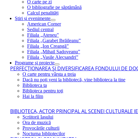
O carte pe zi
O bibliografie pe săptămână
Calcul penalități
Ştiri şi evenimente
American Corner
Sediul central
Filiala „Ateneu”
Filiala „Garabet Ibrăileanu”
Filiala „Ion Creangă”
Filiala „Mihail Sadoveanu”
Filiala „Vasile Alecsandri”
Programe şi proiecte
PERFECŢIONAREA ŞI DIVERSIFICAREA FONDULUI DE DOC
O carte pentru vârsta a treia
Dacă nu poţi veni la bibliotecă, vine biblioteca la tine
Biblioteca ta
Biblioteca pentru toţi
Hai la film
BIBLIOTECA, ACTOR PRINCIPAL AL SCENEI CULTURALE I
Scriitorii Iaşului
Ora de muzică
Provocările culturii
Nocturna bibliotecilor