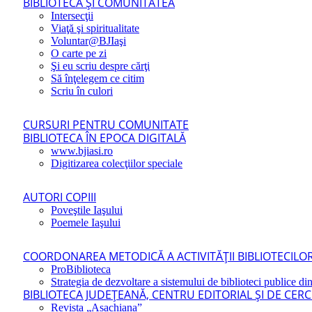
BIBLIOTECA ŞI COMUNITATEA
Intersecţii
Viaţă şi spiritualitate
Voluntar@BJIaşi
O carte pe zi
Şi eu scriu despre cărţi
Să înţelegem ce citim
Scriu în culori
CURSURI PENTRU COMUNITATE
BIBLIOTECA ÎN EPOCA DIGITALĂ
www.bjiasi.ro
Digitizarea colecţiilor speciale
AUTORI COPIII
Poveştile Iaşului
Poemele Iaşului
COORDONAREA METODICĂ A ACTIVITĂŢII BIBLIOTECILOR
ProBiblioteca
Strategia de dezvoltare a sistemului de biblioteci publice din
BIBLIOTECA JUDEŢEANĂ, CENTRU EDITORIAL ŞI DE CER
Revista „Asachiana”