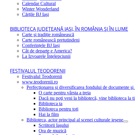
Calendar Cultural
Winter Wonderland
Cărţile BJ Iaşi
BIBLIOTECA JUDEŢEANĂ IAŞI, ÎN ROMÂNIA ŞI ÎN LUME
Carte şi tradiţie românească
Carte românească pretutindeni
Conferințele BJ Iași
Cât de departe e America?
La Izvoarele Înţelepciunii
FESTIVALUL TEODORENII
Festivalul Teodorenii
www.teodorenii.ro
Perfecţionarea şi diversificarea fondului de documente şi a
O carte pentru vârsta a treia
Dacă nu poţi veni la bibliotecă, vine biblioteca la t
Biblioteca ta
Biblioteca pentru toţi
Hai la film
Biblioteca, actor principal al scenei culturale ieşene
Scriitorii Iaşului
Ora de muzică