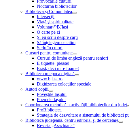
Provocările culturii
Nocturna bibliotecilor
Biblioteca și Comunitatea
Intersecţii
Viaţă şi spiritualitate
Voluntar@BJIaşi
O carte pe zi
Şi eu scriu despre cărţi
Să înţelegem ce citim
Scriu în culori
Cursuri pentru comunitate
Cursuri de limba engleză pentru seniori
E-tiquette, please!
Exist, deci mi-e foame!
Biblioteca în epoca digitală
www.bjiasi.ro
Digitizarea colecţiilor speciale
Autori copiii
Poveştile Iaşului
Poemele Iaşului
Coordonarea metodică a activităţii bibliotecilor din judeţ
ProBiblioteca
Strategia de dezvoltare a sistemului de biblioteci pu
Biblioteca judeţeană, centru editorial şi de cercetare
Revista „Asachiana”