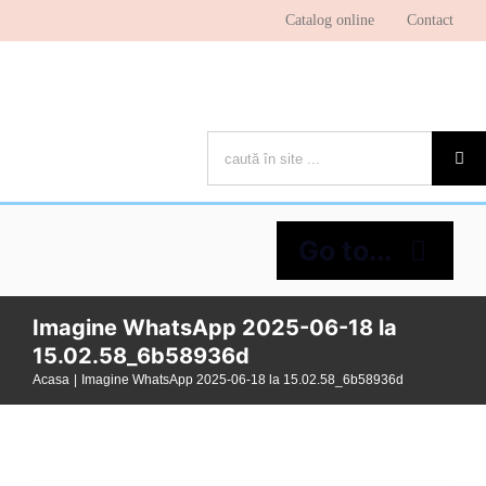
Skip
Catalog online
Contact
to
content
Cautare...
Go to...
Imagine WhatsApp 2025-06-18 la
Despre bibliotecă
15.02.58_6b58936d
Acasa
Imagine WhatsApp 2025-06-18 la 15.02.58_6b58936d
Pagina cititorului
Ştiri şi evenimente