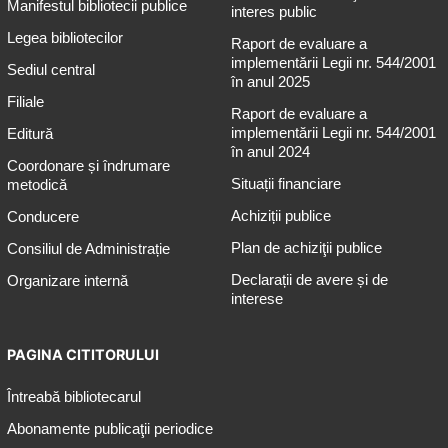
Manifestul bibliotecii publice
interes public
Legea bibliotecilor
Raport de evaluare a
implementării Legii nr. 544/2001
Sediul central
în anul 2025
Filiale
Raport de evaluare a
implementării Legii nr. 544/2001
Editură
în anul 2024
Coordonare și îndrumare
Situații financiare
metodică
Achiziții publice
Conducere
Plan de achiziţii publice
Consiliul de Administrație
Declarații de avere și de
Organizare internă
interese
PAGINA CITITORULUI
Întreabă bibliotecarul
Abonamente publicaţii periodice