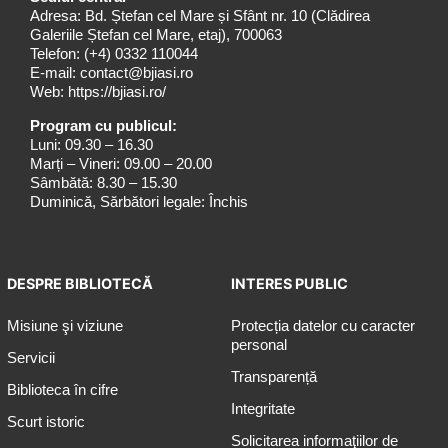
Adresa: Bd. Ștefan cel Mare și Sfânt nr. 10 (Clădirea
Galeriile Ștefan cel Mare, etaj), 700063
Telefon:
(+4) 0332 110044
E-mail:
contact@bjiasi.ro
Web:
https://bjiasi.ro/
Program cu publicul:
Luni: 09.30 – 16.30
Marți – Vineri: 09.00 – 20.00
Sâmbătă: 8.30 – 15.30
Duminică, Sărbători legale: Închis
DESPRE BIBLIOTECĂ
INTERES PUBLIC
Misiune şi viziune
Protecția datelor cu caracter
personal
Servicii
Transparență
Biblioteca în cifre
Integritate
Scurt istoric
Solicitarea informaţiilor de