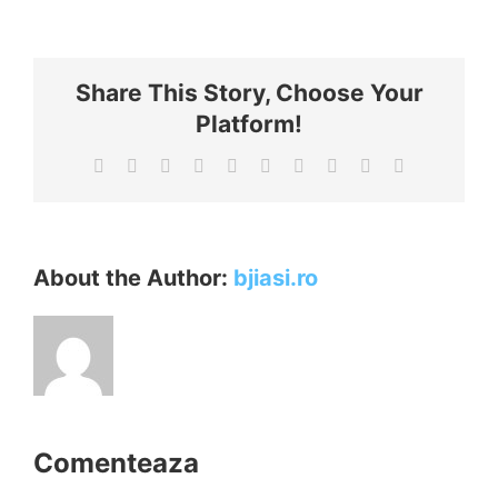
Share This Story, Choose Your
Platform!
Facebook
X
Reddit
LinkedIn
WhatsApp
Tumblr
Pinterest
Vk
Xing
E-
mail:
About the Author:
bjiasi.ro
Comenteaza