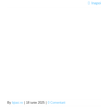
Inapoi
Programe şi proiecte
Interes public
By
bjiasi.ro
|
18 iunie 2025
|
0 Comentarii