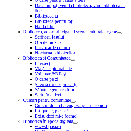
O carte pentru vârsta a treia
Dacă nu poţi veni la bibliotecă, vine biblioteca la
tine
Biblioteca ta
Biblioteca pentru toţi
Hai la film
Biblioteca, actor principal al scenei culturale ieşene
Scriitorii Iaşului
Ora de muzică
Provocările culturii
Nocturna bibliotecilor
Biblioteca și Comunitatea
Intersecţii
Viaţă şi spiritualitate
Voluntar@BJIaşi
O carte pe zi
Şi eu scriu despre cărţi
Să înţelegem ce citim
Scriu în culori
Cursuri pentru comunitate
Cursuri de limba engleză pentru seniori
E-tiquette, please!
Exist, deci mi-e foame!
Biblioteca în epoca digitală
www.bjiasi.ro