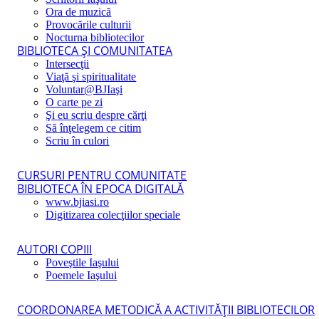
Ora de muzică
Provocările culturii
Nocturna bibliotecilor
BIBLIOTECA ŞI COMUNITATEA
Intersecţii
Viaţă şi spiritualitate
Voluntar@BJIaşi
O carte pe zi
Şi eu scriu despre cărţi
Să înţelegem ce citim
Scriu în culori
CURSURI PENTRU COMUNITATE
BIBLIOTECA ÎN EPOCA DIGITALĂ
www.bjiasi.ro
Digitizarea colecţiilor speciale
AUTORI COPIII
Poveştile Iaşului
Poemele Iaşului
COORDONAREA METODICĂ A ACTIVITĂŢII BIBLIOTECILOR