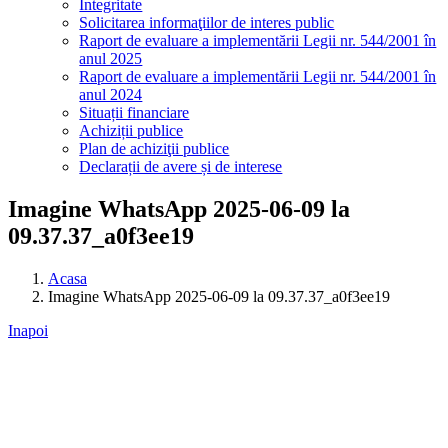
Integritate
Solicitarea informaţiilor de interes public
Raport de evaluare a implementării Legii nr. 544/2001 în
anul 2025
Raport de evaluare a implementării Legii nr. 544/2001 în
anul 2024
Situații financiare
Achiziții publice
Plan de achiziţii publice
Declarații de avere și de interese
Imagine WhatsApp 2025-06-09 la
09.37.37_a0f3ee19
Acasa
Imagine WhatsApp 2025-06-09 la 09.37.37_a0f3ee19
Inapoi