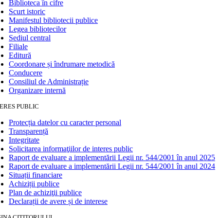
Biblioteca în cifre
Scurt istoric
Manifestul bibliotecii publice
Legea bibliotecilor
Sediul central
Filiale
Editură
Coordonare și îndrumare metodică
Conducere
Consiliul de Administrație
Organizare internă
ERES PUBLIC
Protecția datelor cu caracter personal
Transparență
Integritate
Solicitarea informaţiilor de interes public
Raport de evaluare a implementării Legii nr. 544/2001 în anul 2025
Raport de evaluare a implementării Legii nr. 544/2001 în anul 2024
Situații financiare
Achiziții publice
Plan de achiziţii publice
Declarații de avere și de interese
INA CITITORULUI