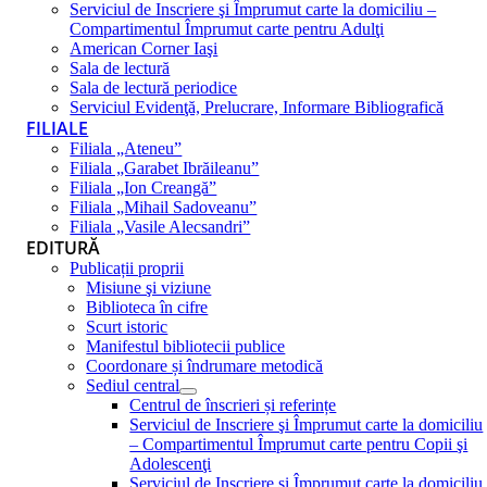
Serviciul de Inscriere şi Împrumut carte la domiciliu –
Compartimentul Împrumut carte pentru Adulţi
American Corner Iaşi
Sala de lectură
Sala de lectură periodice
Serviciul Evidenţă, Prelucrare, Informare Bibliografică
FILIALE
Filiala „Ateneu”
Filiala „Garabet Ibrăileanu”
Filiala „Ion Creangă”
Filiala „Mihail Sadoveanu”
Filiala „Vasile Alecsandri”
EDITURĂ
Publicații proprii
Misiune şi viziune
Biblioteca în cifre
Scurt istoric
Manifestul bibliotecii publice
Coordonare și îndrumare metodică
Sediul central
Centrul de înscrieri și referințe
Serviciul de Inscriere şi Împrumut carte la domiciliu
– Compartimentul Împrumut carte pentru Copii şi
Adolescenţi
Serviciul de Inscriere şi Împrumut carte la domiciliu