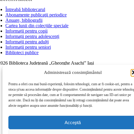
Întreabă bibliotecarul
Abonamente publicaţii periodice
Anuare, bibliografii
Cartea lunii din colecțiile speciale
Informații pentru copii
Informații pentru adolescenți
Informații pentru adulți
Informații pentru seniori
Biblioteci publice
026 Biblioteca Judeţeană „Gheorghe Asachi” Iaşi
Page load link
Administrează consimțământul
Go to Top
Pentru a oferi cea mai bună experiență, folosim tehnologii, cum ar fi cookie-uri, pentru a
stoca și/sau accesa informațiile despre dispozitive. Consimțământul pentru aceste tehnolog
ne permite să procesăm date, cum ar fi comportamentul de navigare sau ID-uri unice pe
acest site. Dacă nu îți dai consimțământul sau îți retragi consimțământul dat poate avea
afecte negative asupra unor anumite funcționalități și funcții.
Acceptă