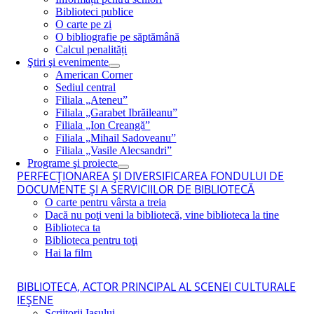
Biblioteci publice
O carte pe zi
O bibliografie pe săptămână
Calcul penalități
Ştiri şi evenimente
American Corner
Sediul central
Filiala „Ateneu”
Filiala „Garabet Ibrăileanu”
Filiala „Ion Creangă”
Filiala „Mihail Sadoveanu”
Filiala „Vasile Alecsandri”
Programe şi proiecte
PERFECŢIONAREA ŞI DIVERSIFICAREA FONDULUI DE
DOCUMENTE ŞI A SERVICIILOR DE BIBLIOTECĂ
O carte pentru vârsta a treia
Dacă nu poţi veni la bibliotecă, vine biblioteca la tine
Biblioteca ta
Biblioteca pentru toţi
Hai la film
BIBLIOTECA, ACTOR PRINCIPAL AL SCENEI CULTURALE
IEŞENE
Scriitorii Iaşului