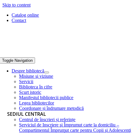
Skip to content
Catalog online
Contact
Toggle Navigation
Despre bibliotecă
Misiune şi viziune
Servicii
Biblioteca în cifre
Scurt istoric
Manifestul bibliotecii publice
Legea bibliotecilor
Coordonare și îndrumare metodică
SEDIUL CENTRAL
Centrul de înscrieri și referințe
Serviciul de Inscriere şi Împrumut carte la domiciliu –
Compartimentul Împrumut carte pentru Copii şi Adolescenţi