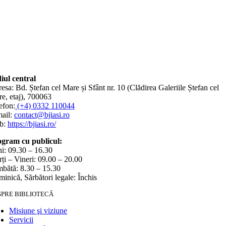
iul central
esa: Bd. Ștefan cel Mare și Sfânt nr. 10 (Clădirea Galeriile Ștefan cel
e, etaj), 700063
efon:
(+4) 0332 110044
ail:
contact@bjiasi.ro
b:
https://bjiasi.ro/
gram cu publicul:
i: 09.30 – 16.30
ți – Vineri: 09.00 – 20.00
bătă: 8.30 – 15.30
inică, Sărbători legale: Închis
SPRE BIBLIOTECĂ
Misiune şi viziune
Servicii