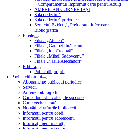
– Compartimentul Împrumut carte pentru Adulţi
AMERICAN CORNER IAŞI
Sala de lectură
Sala de lectură periodice
Serviciul Evidenţă, Prelucrare, Informare
Bibliografică
Filiale
Filiala „Ateneu”
Filiala „Garabet Ibrăileanu”
Filiala „Ion Creangă”
Filiala „Mihail Sadoveanu”
Filiala „Vasile Alecsandri”
Editură
Publicații proprii
Pagina cititorului
Abonamente publicaţii periodice
Servicii
Anuare, bibliografii
Cartea lunii din colecțiile speciale
Carte veche și rară
Noutăţi pe rafturile bibliotecii
Informații pentru copii
Informații pentru adolescenți
Informații pentru adulți
Informații pentru seniori