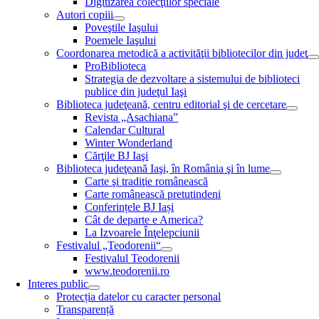
Digitizarea colecţiilor speciale
Autori copiii
Poveştile Iaşului
Poemele Iaşului
Coordonarea metodică a activităţii bibliotecilor din judeţ
ProBiblioteca
Strategia de dezvoltare a sistemului de biblioteci
publice din judeţul Iaşi
Biblioteca judeţeană, centru editorial şi de cercetare
Revista „Asachiana”
Calendar Cultural
Winter Wonderland
Cărţile BJ Iaşi
Biblioteca judeţeană Iaşi, în România şi în lume
Carte şi tradiţie românească
Carte românească pretutindeni
Conferințele BJ Iași
Cât de departe e America?
La Izvoarele Înţelepciunii
Festivalul „Teodorenii“
Festivalul Teodorenii
www.teodorenii.ro
Interes public
Protecția datelor cu caracter personal
Transparență