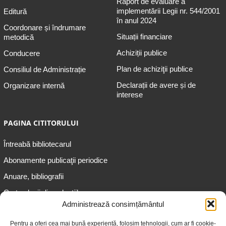
Raport de evaluare a
implementării Legii nr. 544/2001
Editură
în anul 2024
Coordonare și îndrumare
Situații financiare
metodică
Achiziții publice
Conducere
Plan de achiziţii publice
Consiliul de Administrație
Declarații de avere și de
Organizare internă
interese
PAGINA CITITORULUI
Întreabă bibliotecarul
Abonamente publicaţii periodice
Anuare, bibliografii
Cartea lunii din colecțiile
speciale
Administrează consimțământul
Informații pentru copii
Pentru a oferi cea mai bună experiență, folosim tehnologii, cum ar fi cookie-