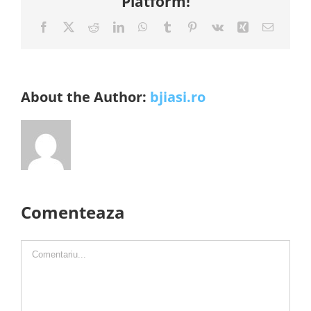
Platform!
Facebook
X
Reddit
LinkedIn
WhatsApp
Tumblr
Pinterest
Vk
Xing
E-
mail:
About the Author:
bjiasi.ro
Comenteaza
Comment