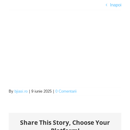
Inapoi
Programe şi proiecte
Interes public
By
bjiasi.ro
|
9 iunie 2025
|
0 Comentarii
Share This Story, Choose Your