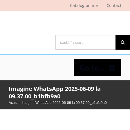
Skip
Catalog online
Contact
to
content
Cautare...
Go to...
Imagine WhatsApp 2025-06-09 la
Despre bibliotecă
09.37.00_b1bfb9a0
Acasa
Imagine WhatsApp 2025-06-09 la 09.37.00_b1bfb9a0
Pagina cititorului
Ştiri şi evenimente