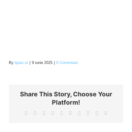
By
bjiasi.ro
|
9 iunie 2025
|
0 Comentarii
Share This Story, Choose Your
Platform!
Facebook
X
Reddit
LinkedIn
WhatsApp
Tumblr
Pinterest
Vk
Xing
E-
mail: