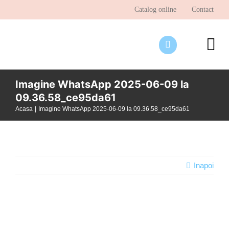
Skip
Catalog online
Contact
to
content
To
Nav
Desp
Imagine WhatsApp 2025-06-09 la
09.36.58_ce95da61
Pagi
Acasa
Imagine WhatsApp 2025-06-09 la 09.36.58_ce95da61
Ştir
Prog
Inte
Inapoi