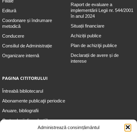
Filiale
Raport de evaluare a
implementării Legii nr. 544/2001
Editură
în anul 2024
Coordonare și îndrumare
Situații financiare
metodică
Achiziții publice
Conducere
Plan de achiziţii publice
Consiliul de Administrație
Declarații de avere și de
Organizare internă
interese
PAGINA CITITORULUI
Întreabă bibliotecarul
Abonamente publicaţii periodice
Anuare, bibliografii
Cartea lunii din colecțiile
speciale
Administrează consimțământul
Informații pentru copii