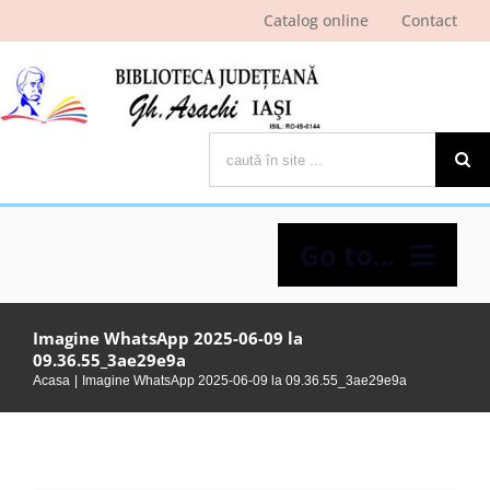
Skip
Catalog online
Contact
to
content
Cautare...
Go to...
Despre bibliotecă
Imagine WhatsApp 2025-06-09 la
09.36.55_3ae29e9a
Acasa
Imagine WhatsApp 2025-06-09 la 09.36.55_3ae29e9a
Pagina cititorului
Ştiri şi evenimente