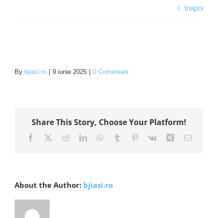
Inapoi
Programe şi proiecte
Interes public
By
bjiasi.ro
|
9 iunie 2025
|
0 Comentarii
Share This Story, Choose Your Platform!
Facebook
X
Reddit
LinkedIn
WhatsApp
Tumblr
Pinterest
Vk
Xing
E-
mail:
About the Author:
bjiasi.ro