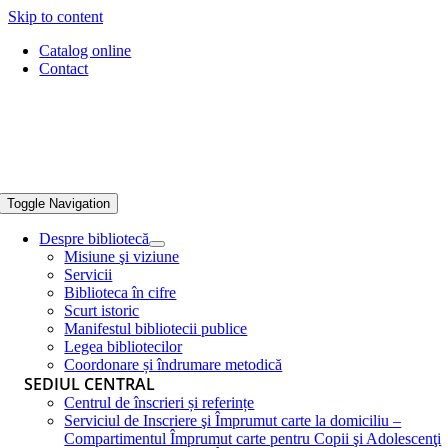
Skip to content
Catalog online
Contact
Toggle Navigation
Despre bibliotecă
Misiune şi viziune
Servicii
Biblioteca în cifre
Scurt istoric
Manifestul bibliotecii publice
Legea bibliotecilor
Coordonare și îndrumare metodică
SEDIUL CENTRAL
Centrul de înscrieri și referințe
Serviciul de Inscriere şi Împrumut carte la domiciliu –
Compartimentul Împrumut carte pentru Copii şi Adolescenţi