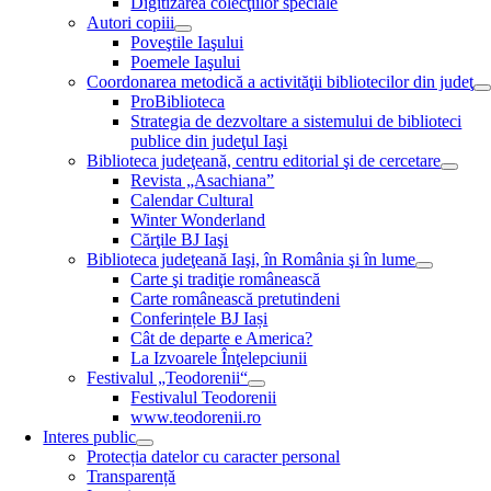
Digitizarea colecţiilor speciale
Autori copiii
Poveştile Iaşului
Poemele Iaşului
Coordonarea metodică a activităţii bibliotecilor din judeţ
ProBiblioteca
Strategia de dezvoltare a sistemului de biblioteci
publice din judeţul Iaşi
Biblioteca judeţeană, centru editorial şi de cercetare
Revista „Asachiana”
Calendar Cultural
Winter Wonderland
Cărţile BJ Iaşi
Biblioteca judeţeană Iaşi, în România şi în lume
Carte şi tradiţie românească
Carte românească pretutindeni
Conferințele BJ Iași
Cât de departe e America?
La Izvoarele Înţelepciunii
Festivalul „Teodorenii“
Festivalul Teodorenii
www.teodorenii.ro
Interes public
Protecția datelor cu caracter personal
Transparență