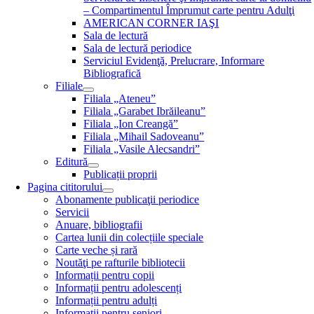
– Compartimentul Împrumut carte pentru Adulţi
AMERICAN CORNER IAŞI
Sala de lectură
Sala de lectură periodice
Serviciul Evidenţă, Prelucrare, Informare
Bibliografică
Filiale
Filiala „Ateneu”
Filiala „Garabet Ibrăileanu”
Filiala „Ion Creangă”
Filiala „Mihail Sadoveanu”
Filiala „Vasile Alecsandri”
Editură
Publicații proprii
Pagina cititorului
Abonamente publicaţii periodice
Servicii
Anuare, bibliografii
Cartea lunii din colecțiile speciale
Carte veche și rară
Noutăţi pe rafturile bibliotecii
Informații pentru copii
Informații pentru adolescenți
Informații pentru adulți
Informații pentru seniori