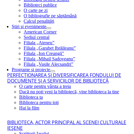
Biblioteci publice
O carte pe zi
O bibliografie pe săptămână
Calcul penalități
Ştiri şi evenimente
American Corner
Sediul central
Filiala „Ateneu”
Filiala „Garabet Ibrăileanu”
Filiala „Ion Creangă”
Filiala „Mihail Sadoveanu”
Filiala „Vasile Alecsandri”
Programe şi proiecte
PERFECŢIONAREA ŞI DIVERSIFICAREA FONDULUI DE
DOCUMENTE ŞI A SERVICIILOR DE BIBLIOTECĂ
O carte pentru vârsta a treia
Dacă nu poţi veni la bibliotecă, vine biblioteca la tine
Biblioteca ta
Biblioteca pentru toţi
Hai la film
BIBLIOTECA, ACTOR PRINCIPAL AL SCENEI CULTURALE
IEŞENE
Scriitorii Iaşului