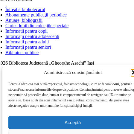
Întreabă bibliotecarul
Abonamente publicaţii periodice
Anuare, bibliografii
Cartea lunii din colecțiile speciale
Informații pentru copii
Informații pentru adolescenți
Informații pentru adulți
Informații pentru seniori
Biblioteci publice
026 Biblioteca Judeţeană „Gheorghe Asachi” Iaşi
Page load link
Administrează consimțământul
Go to Top
Pentru a oferi cea mai bună experiență, folosim tehnologii, cum ar fi cookie-uri, pentru a
stoca și/sau accesa informațiile despre dispozitive. Consimțământul pentru aceste tehnolog
ne permite să procesăm date, cum ar fi comportamentul de navigare sau ID-uri unice pe
acest site. Dacă nu îți dai consimțământul sau îți retragi consimțământul dat poate avea
afecte negative asupra unor anumite funcționalități și funcții.
Acceptă