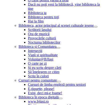
O carte pentru vârsta a treia
Dacă nu poţi veni la bibliotecă, vine biblioteca la
tine
Biblioteca ta
Biblioteca pentru toţi
Hai la film
Biblioteca, actor principal al scenei culturale ieşene
Scriitorii Iaşului
Ora de muzică
Provocările culturii
Nocturna bibliotecilor
Biblioteca și Comunitatea
Intersecţii
Viaţă şi spiritualitate
Voluntar@BJIaşi
O carte pe zi
Şi eu scriu despre cărţi
Să înţelegem ce citim
Scriu în culori
Cursuri pentru comunitate
Cursuri de limba engleză pentru seniori
E-tiquette, please!
Exist, deci mi-e foame!
Biblioteca în epoca digitală
www.bjiasi.ro