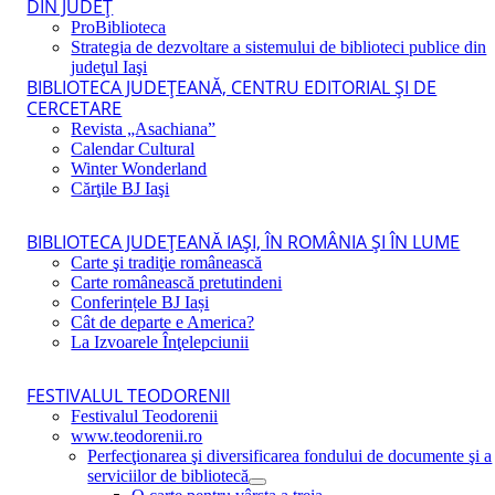
DIN JUDEŢ
ProBiblioteca
Strategia de dezvoltare a sistemului de biblioteci publice din
judeţul Iaşi
BIBLIOTECA JUDEŢEANĂ, CENTRU EDITORIAL ŞI DE
CERCETARE
Revista „Asachiana”
Calendar Cultural
Winter Wonderland
Cărţile BJ Iaşi
BIBLIOTECA JUDEŢEANĂ IAŞI, ÎN ROMÂNIA ŞI ÎN LUME
Carte şi tradiţie românească
Carte românească pretutindeni
Conferințele BJ Iași
Cât de departe e America?
La Izvoarele Înţelepciunii
FESTIVALUL TEODORENII
Festivalul Teodorenii
www.teodorenii.ro
Perfecţionarea şi diversificarea fondului de documente şi a
serviciilor de bibliotecă