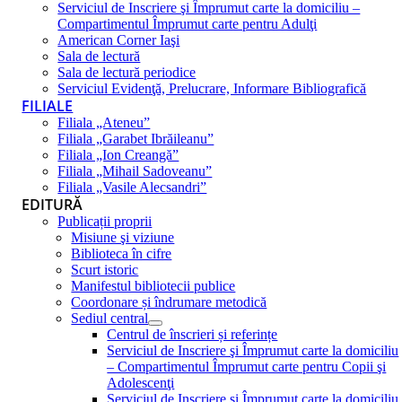
Serviciul de Inscriere şi Împrumut carte la domiciliu –
Compartimentul Împrumut carte pentru Adulţi
American Corner Iaşi
Sala de lectură
Sala de lectură periodice
Serviciul Evidenţă, Prelucrare, Informare Bibliografică
FILIALE
Filiala „Ateneu”
Filiala „Garabet Ibrăileanu”
Filiala „Ion Creangă”
Filiala „Mihail Sadoveanu”
Filiala „Vasile Alecsandri”
EDITURĂ
Publicații proprii
Misiune şi viziune
Biblioteca în cifre
Scurt istoric
Manifestul bibliotecii publice
Coordonare și îndrumare metodică
Sediul central
Centrul de înscrieri și referințe
Serviciul de Inscriere şi Împrumut carte la domiciliu
– Compartimentul Împrumut carte pentru Copii şi
Adolescenţi
Serviciul de Inscriere şi Împrumut carte la domiciliu