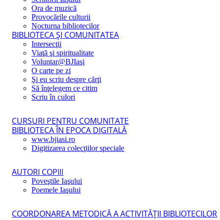
Ora de muzică
Provocările culturii
Nocturna bibliotecilor
BIBLIOTECA ŞI COMUNITATEA
Intersecţii
Viaţă şi spiritualitate
Voluntar@BJIaşi
O carte pe zi
Şi eu scriu despre cărţi
Să înţelegem ce citim
Scriu în culori
CURSURI PENTRU COMUNITATE
BIBLIOTECA ÎN EPOCA DIGITALĂ
www.bjiasi.ro
Digitizarea colecţiilor speciale
AUTORI COPIII
Poveştile Iaşului
Poemele Iaşului
COORDONAREA METODICĂ A ACTIVITĂŢII BIBLIOTECILOR