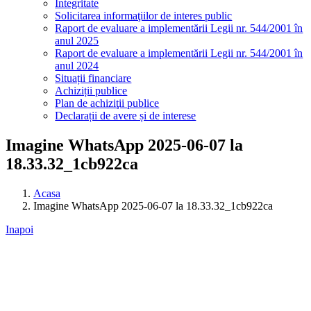
Integritate
Solicitarea informaţiilor de interes public
Raport de evaluare a implementării Legii nr. 544/2001 în
anul 2025
Raport de evaluare a implementării Legii nr. 544/2001 în
anul 2024
Situații financiare
Achiziții publice
Plan de achiziţii publice
Declarații de avere și de interese
Imagine WhatsApp 2025-06-07 la
18.33.32_1cb922ca
Acasa
Imagine WhatsApp 2025-06-07 la 18.33.32_1cb922ca
Inapoi