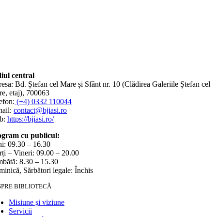
iul central
esa: Bd. Ștefan cel Mare și Sfânt nr. 10 (Clădirea Galeriile Ștefan cel
e, etaj), 700063
efon:
(+4) 0332 110044
ail:
contact@bjiasi.ro
b:
https://bjiasi.ro/
gram cu publicul:
i: 09.30 – 16.30
ți – Vineri: 09.00 – 20.00
bătă: 8.30 – 15.30
inică, Sărbători legale: Închis
SPRE BIBLIOTECĂ
Misiune şi viziune
Servicii