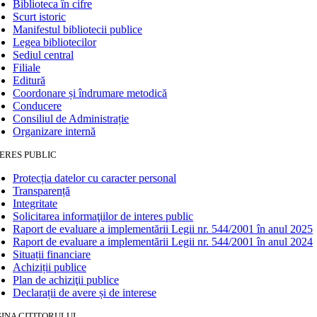
Biblioteca în cifre
Scurt istoric
Manifestul bibliotecii publice
Legea bibliotecilor
Sediul central
Filiale
Editură
Coordonare și îndrumare metodică
Conducere
Consiliul de Administrație
Organizare internă
ERES PUBLIC
Protecția datelor cu caracter personal
Transparență
Integritate
Solicitarea informaţiilor de interes public
Raport de evaluare a implementării Legii nr. 544/2001 în anul 2025
Raport de evaluare a implementării Legii nr. 544/2001 în anul 2024
Situații financiare
Achiziții publice
Plan de achiziţii publice
Declarații de avere și de interese
INA CITITORULUI