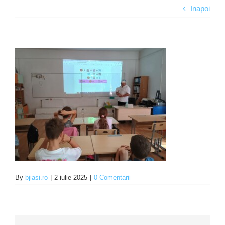
Inapoi
Programe şi proiecte
Interes public
By
bjiasi.ro
|
2 iulie 2025
|
0 Comentarii