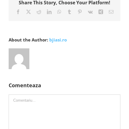
Share This Story, Choose Your Platform!
Facebook
X
Reddit
LinkedIn
WhatsApp
Tumblr
Pinterest
Vk
Xing
E-
mail:
About the Author:
bjiasi.ro
Comenteaza
Comment