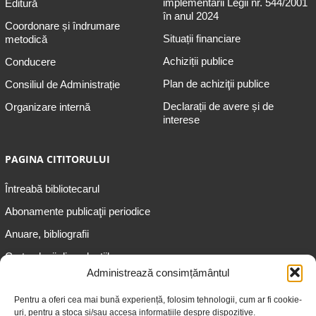
implementării Legii nr. 544/2001
Editură
în anul 2024
Coordonare și îndrumare
Situații financiare
metodică
Achiziții publice
Conducere
Plan de achiziţii publice
Consiliul de Administrație
Declarații de avere și de
Organizare internă
interese
PAGINA CITITORULUI
Întreabă bibliotecarul
Abonamente publicaţii periodice
Anuare, bibliografii
Cartea lunii din colecțiile
speciale
Administrează consimțământul
Informații pentru copii
Pentru a oferi cea mai bună experiență, folosim tehnologii, cum ar fi cookie-
uri, pentru a stoca și/sau accesa informațiile despre dispozitive.
Informații pentru adolescenți