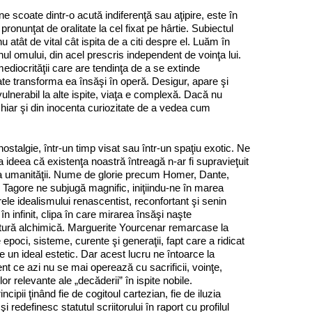
ne scoate dintr‑o acută indiferenţă sau aţipire, este în
pronunţat de oralitate la cel fixat pe hârtie. Subiectul
 atât de vital cât ispita de a citi despre el. Luăm în
nul omului, din acel prescris independent de voinţa lui.
mediocrităţii care are tendinţa de a se extinde
e transforma ea însăşi în operă. Desigur, apare şi
 vulnerabil la alte ispite, viaţa e complexă. Dacă nu
, chiar şi din inocenta curiozitate de a vedea cum
talgie, într‑un timp visat sau într‑un spaţiu exotic. Ne
a ideea că existenţa noastră întreagă n‑ar fi supravieţuit
toria umanităţii. Nume de glorie precum Homer, Dante,
Tagore ne subjugă magnific, iniţiindu‑ne în marea
erele idealismului renascentist, reconfortant şi senin
în infinit, clipa în care mirarea însăşi naşte
uc­­tură alchimică. Marguerite Yourcenar remarcase la
poci, sisteme, curente şi generaţii, fapt care a ridicat
te un ideal estetic. Dar acest lucru ne întoarce la
t ce azi nu se mai operează cu sacrificii, voinţe,
r relevante ale „decăderii” în ispite nobile.
cipii ţinând fie de cogitoul cartezian, fie de iluzia
i redefinesc statutul scriitorului în raport cu profilul