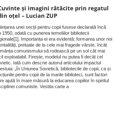
Cuvinte și imagini rătăcite prin regatul
din oțel – Lucian ZUP
ființarea unei secții pentru copii fusese declarată încă
n 1950, odată cu punerea temeliilor bibliotecii
gionale[1]. Importanța ei era evidentă: formarea unor noi
ntalități, preluate de la cele mai fragede vârste, încât
mânța comunismului să rodească pe un sol cât mai
cil exploatabil. Firește, modelul nu putea fi decât cel
vietic. Iată cum descrie autorul articolului impactul
estuia: „În Uniunea Sovietică, bibliotecile de copii, ca și
cțiunile pentru copii de la marile biblioteci, sunt factori
re ajută în mare măsură la educarea copiilor în spiritul
sciplinei comuniste. Vestita carte a