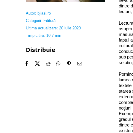
ne‑ar a
dintre 
lecturi
Autor:
bjiasi.ro
Categorii:
Editură
Lectura
Ultima actualizare: 20 iulie 2020
asupra 
măsură 
Timp citire: 10,7 min
faptul 
cultura
Distribuie
conduce
sub pec
se atin
Pornind
lumea n
textele
starea 
exteri
complem
noţiuni
Exemplu
gradul 
dintre 
existen