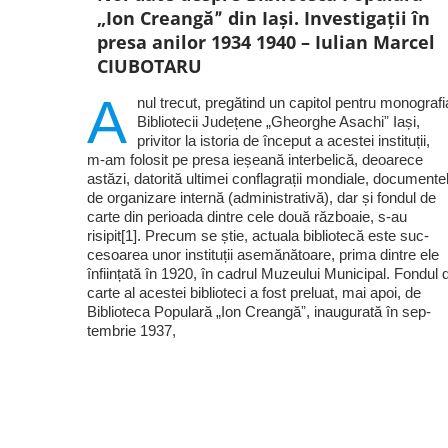
„Ion Creangăˮ din Iași. Investigații în
presa anilor 1934 1940 – Iulian Marcel
CIUBOTARU
A
nul trecut, pregătind un capitol pentru monografi
Bibliotecii Jude­țe­ne „Gheorghe Asachiˮ Iași,
privitor la is­toria de început a acestei instituții,
m‑am folosit pe presa ieșeană inter­be­li­că, deoarece
astăzi, datorită ultimei confla­gra­ții mondiale, documente
de or­ga­ni­zare internă (administrativă), dar și fondul de
carte din perioada din­tre cele două războaie, s‑au
risipit[1]. Precum se știe, actuala bibliotecă este suc­
cesoa­rea unor instituții asemă­nă­toa­re, pri­ma dintre ele
înființată în 1920, în cadrul Muzeului Municipal. Fon­dul 
carte al acestei biblioteci a fost preluat, mai apoi, de
Biblioteca Popu­lară „Ion Creangăˮ, inaugurată în sep­
tembrie 1937,