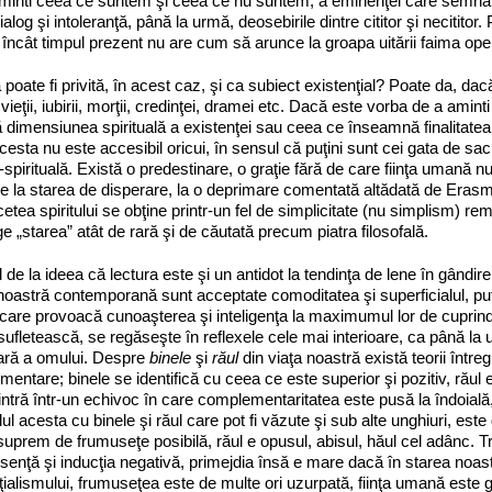
minti ceea ce suntem şi ceea ce nu suntem, a eminenţei care semnalea
dialog şi intoleranţă, până la urmă, deosebirile dintre cititor şi necitito
i, încât timpul prezent nu are cum să arunce la groapa uitării faima op
 poate fi privită, în acest caz, şi ca subiect existenţial? Poate da, dac
vieţii, iubirii, morţii, credinţei, dramei etc. Dacă este vorba de a amint
dimensiunea spirituală a existenţei sau ceea ce înseamnă finalitatea ult
acesta nu este accesibil oricui, în sensul că puţini sunt cei gata de sacr
l‑spirituală. Există o predestinare, o graţie fără de care fiinţa umană 
 la starea de disperare, la o deprimare comentată altădată de Erasmu
etea spiritului se obţine printr‑un fel de simplicitate (nu simplism) re­
ge „starea” atât de rară şi de căutată precum piatra filosofală.
 de la ideea că lectura este şi un antidot la tendinţa de lene în gândir
oastră contemporană sunt acceptate comoditatea şi superficialul, put
 care provoacă cunoaşterea şi inteli­gen­ţa la ma­ximumul lor de cuprin
sufletească, se regăseşte în reflexele cele mai interioare, ca până la 
oară a omului. Despre
binele
şi
răul
din viaţa noastră există teorii întregi
entare; binele se identifică cu ceea ce este superior şi pozitiv, răul est
 in­tră într‑un echivoc în care complementaritatea este pusă la îndoială, 
l acesta cu binele şi răul care pot fi văzute şi sub alte unghiuri, este do
suprem de frumuseţe posibilă, răul e opusul, abisul, hăul cel adânc. T
esenţă şi inducţia negativă, primejdia însă e mare dacă în starea noastr
ţialismului, frumuseţea este de multe ori uzurpată, fiinţa umană este g