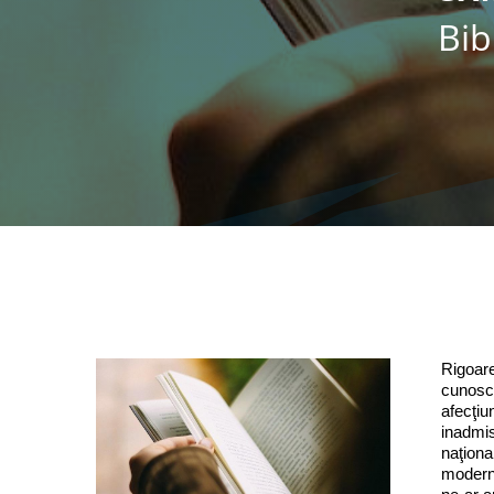
Bib
Rigoarea
cunoscu
afecţiu
inadmisi
naţiona
moderne