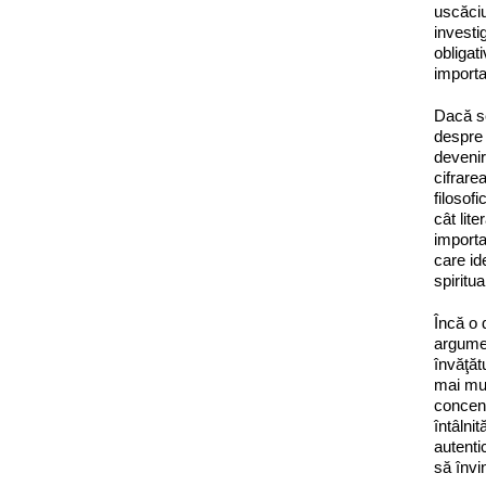
uscăciu
investig
obligati
importa
Dacă se
despre 
devenir
cifrare
filosof
cât lit
importan
care id
spiritua
Încă o 
argumen
învăţăt
mai mul
concent
întâlni
autenti
să învi