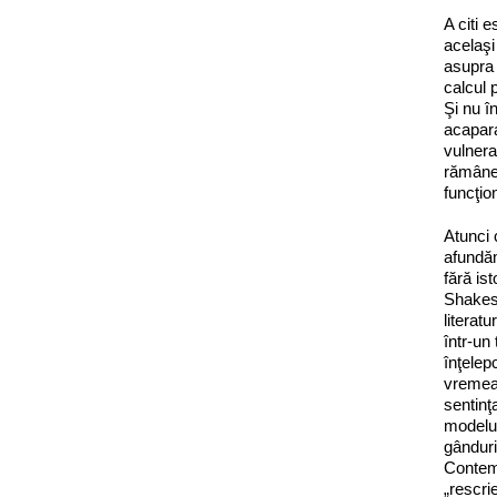
A citi 
acelaşi
asupra 
calcul 
Şi nu î
acapara
vulnera
rămâne 
funcţio
Atunci 
afundăm
fără is
Shakesp
literat
într‑un
înţelep
vremea 
sentinţ
modelul
gânduri
Contemp
„rescrie