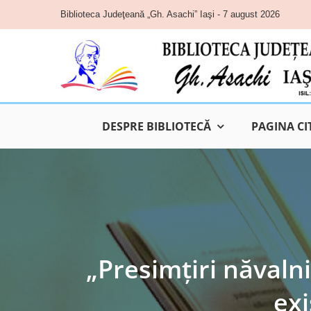
Skip
Biblioteca Judeţeană „Gh. Asachi” Iaşi - 7 august 2026
to
content
DESPRE BIBLIOTECĂ
PAGINA CI
„Presimţiri năvalni
ex