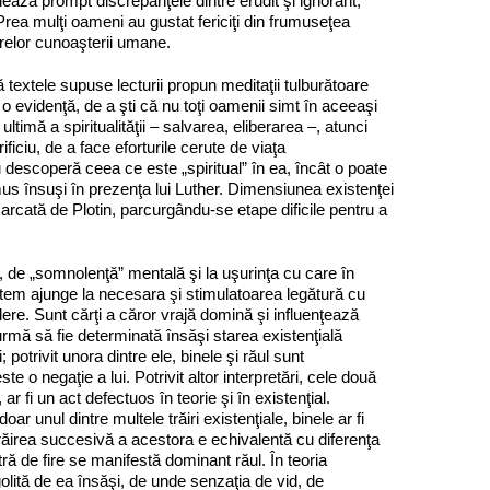
ză prompt discrepanţele dintre erudit şi ignorant,
r. Prea mulţi oameni au gustat fericiţi din frumuseţea
erelor cunoaşterii umane.
ă textele supuse lecturii propun meditaţii tulburătoare
i o evidenţă, de a şti că nu toţi oamenii simt în aceeaşi
imă a spiritualităţii – salvarea, eliberarea –, atunci
ificiu, de a face eforturile cerute de viaţa
nu descoperă ceea ce este „spiritual” în ea, încât o poate
s însuşi în prezenţa lui Luther. Dimensiunea existenţei
mar­cată de Plotin, parcurgându‑se etape dificile pentru a
e, de „somnolenţă” mentală şi la uşurinţa cu care în
em ajunge la necesa­ra şi stimulatoarea legătură cu
dere. Sunt cărţi a căror vrajă domină şi influenţează
urmă să fie determinată însăşi starea existenţială
; potrivit unora dintre ele, bi­nele şi răul sunt
e o negaţie a lui. Potrivit altor interpretări, cele două
ar fi un act defectuos în teorie şi în existenţial.
ar unul dintre multele trăiri existenţiale, binele ar fi
răirea succesivă a acestora e echivalentă cu diferenţa
ă de fire se ma­­nifestă dominant răul. În teoria
olită de ea însăşi, de unde senzaţia de vid, de