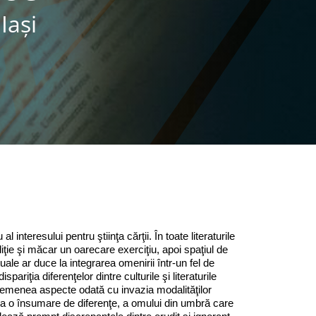
Iaşi
 interesului pentru ştiinţa cărţii. În toate literaturile
iţie şi măcar un oa­recare exerciţiu, apoi spaţiul de
le ar duce la integrarea omenirii într‑un fel de
pariţia diferenţelor dintre culturile şi literaturile
 asemenea aspecte odată cu invazia modalităţilor
 ca o însumare de diferenţe, a omului din umbră care