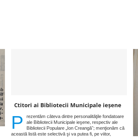
Ctitori ai Bibliotecii Municipale ieşene
P
rezentăm câteva dintre personalităţile fondatoare
ale Bibliotecii Municipale ieşene, respectiv ale
Bibliotecii Populare „Ion Creangăˮ; menţionăm că
această listă este selectivă şi va putea fi, pe viitor,