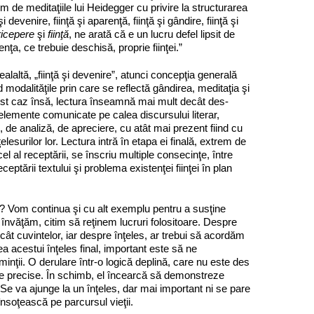
m de meditaţiile lui Heidegger cu privire la structurarea
 devenire, fiinţă şi apa­renţă, fiinţă şi gândire, fiinţă şi
ricepere
şi
fiinţă
, ne arată că e un lucru defel lipsit de
nţa, ce trebuie deschisă, proprie fiinţei.”
alaltă, „fiinţă şi devenire”, atunci concepţia generală
d modalităţile prin care se reflectă gândirea, meditaţia şi
cest caz însă, lectura înseamnă mai mult decât des­
emente comunicate pe calea discursului literar,
re, de analiză, de apreciere, cu atât mai prezent fiind cu
lesurilor lor. Lectura intră în etapa ei finală, extrem de
cel al receptării, se înscriu multiple consecinţe, între
eptării textului şi problema existenţei fiinţei în plan
al? Vom continua şi cu alt exemplu pentru a susţine
nvăţăm, citim să reţinem lucruri folositoare. Despre
ât cuvintelor, iar despre înţeles, ar trebui să acordăm
ea acestui înţeles final, important este să ne
inţii. O derulare într‑o logică deplină, care nu este des
ât de precise. În schimb, el încearcă să demonstreze
 Se va ajunge la un înţeles, dar mai important ni se pare
nsoţească pe par­cursul vieţii.