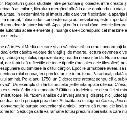
or. Raporturi riguros stu­diate între personaje şi obiecte, între creator şi
serioasă asimilare, literatura mergând până la a se confunda cu viaţa. Uni
xtualitate, în determinările şi impulsurile care vor fi existând la apari­
 l‑a marcat, înlesnindu‑i cunoaşterea şi autorevelarea, este import
ră erau doar în stare latentă. Apoi, şi nu în ultimul rând, textele literare
le autorului acele elemente şi nuanţe care‑i corespund cel mai bine ex
 existenţial.
e că în Evul Mediu cei care ştiau să citească nu erau condamnaţi la moa
 deci exist
căpăta va­loare de viaţă şi de moarte, lectura devenea o verit
tă şi vibraţia spiritului, reprezenta ieşirea din nonexistenţă. Nu se c
l, dar faptul că reflecţiile de toate tipurile (mai ales cele filoso­fi­ce) 
resu­pu­nere cu trimitere la cititul cărţilor. Epocile următoare aveau 
centuau rolul cunoaşterii prin lecturi se înmulţeau. Paradoxal, odată 
giului amintit. Pe la anul 1750, un Diderot este arestat pentru că a pub
e văd”. Un exemplu din lanţul multelor jertfe întâmplate ulterior.
Citesc,
ea existenţială din zilele noastre? Cititul ca îndeletnicire de suflet şi 
ti mistuitoare. Nu facem analize cu înverşunare şi dis­preţ, nici judec
ce doar de la principii prea dure. Actualitatea sintagmei
Citesc, deci e
t conversaţiile purtate pre­venitor şi amiabil, pentru că numai ele lasă te
crierilor. Seducţia cărţii va rămâne totuşi precum speranţa la care n