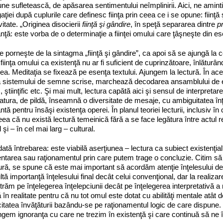
ne sufletească, de apăsarea sentimentului neîmplinirii. Aici, ne amin­ti
aţiei du­pă cuplurile care definesc fiinţa prin ceea ce i se opune: fiinţă şi
vitate. „Originea disocierii
fiinţă şi gândire
, în speţă separarea dintre
p
nţă: este vorba de o determinaţie a fiinţei omului care ţâşneşte din ese
 porneşte de la sintagma „fiinţă şi gândire”, ca apoi să se ajungă la ce
fiinţa omului ca existenţă nu ar fi suficient de cuprinzătoare, înlăturân
ea. Meditaţia se fixează pe esenţa textului. Ajungem la lectură. În a
a sistemului de semne scrise, marchează decodarea ansamblului de el
ic, ştiinţific etc. Şi mai mult, lectura capătă aici şi sensul de interpreta
eratura, de pildă, înseamnă o diversitate de mesaje, cu ambiguitatea înţe
tă pentru însăşi existenţa operei. În planul teoriei lecturii, inclusiv în 
eea că nu există lectură temeinică fără a se face legătura între actul rec
l şi – în cel mai larg – cultural.
dată întrebarea: este viabilă aserţiunea – lectura ca subiect existenţi
tarea sau raţionamentul prin care putem trage o concluzie. Citim să î
ură, se spune că este mai important să acordăm atenţie înţelesului dec
tă importanţă înţelesului final decât celui convenţional, dar la realizar
răm pe înţelegerea înţelepciunii decât pe înţelegerea interpretativă a m
tă în realitate pentru că nu tot omul este dotat cu abilităţi mentale at
citatea învăţăturii bazându‑se pe raţionamentul logic de care dispune.
ngem igno­ran­ţa cu care ne trezim în existenţă şi care continuă să ne î