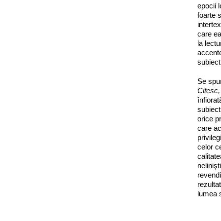
epocii l
foarte 
interte
care ea
la lectu
accente
subiect
Se spun
Citesc,
înfiora
subiectu
orice p
care ac
privile
celor c
calitat
neliniş
revendi
rezulta
lumea s