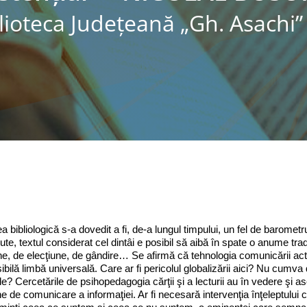
lioteca Judeţeană „Gh. Asachi” 
 bibliologică s‑a dovedit a fi, de‑a lungul timpului, un fel de barometru al
te, textul considerat cel dintâi e posibil să aibă în spate o anume trad
ne, de elecţiune, de gândire… Se afirmă că tehnologia comunicării actua
bilă limbă universală. Care ar fi pericolul globalizării aici? Nu cumva dis
le? Cercetările de psihopedagogia cărţii şi a lecturii au în vedere şi
 de comunicare a informaţiei. Ar fi necesară intervenţia înţeleptului