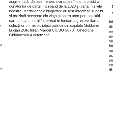
augmentată. De asemenea, s-ar putea întocmi o listă a
donatorilor de carte, începând de la 1920 şi până în zilele
noastre. Medalioanele biografice au fost întocmite succint
şi prezintă secvenţe din viaţa şi opera unor personalităţi
care au avut un rol însemnat în fondarea şi dezvoltarea
În
colecţiilor primei biblioteci publice din capitala Moldovei.
a
di
Lucian ZUP, Iulian Marcel CIUBOTARU Gheorghe
re
Ghibănescu 4 octombrie
me
să
le
fa
so
ac
se
ca
de
di