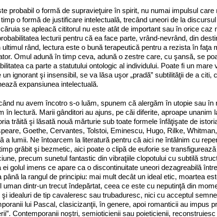
este probabil o formă de supravieţuire în spirit, nu numai impulsul care 
 timp o formă de justificare intelectuală, trecând uneori de la discursul 
căruia se apleacă cititorul nu este atât de important sau în orice caz nu
probabilitatea lecturii pentru că ea face parte, vrând‑nevrând, din desti
n ultimul rând, lectura este o bună terapeutică pentru a rezista în faţa 
tor. Omul adună în timp ceva, adună o zestre care, cu şansă, se poat
bilitatea ca parte a statutului ontologic al individului. Poate fi un mare
un ignorant şi insen­sibil, se va lăsa uşor „pradă” subtilităţii de a citi
nează expansiunea intelectuală.
când nu avem încotro s‑o luăm, spunem că alergăm în utopie sau în nos
 în lectură. Marii gânditori au ajuns, pe căi diferite, aproape unanim l
toria trăită şi lăsată nouă mărturie sub toate formele înfăţişate de is
eare, Goethe, Cervantes, Tolstoi, Eminescu, Hugo, Rilke, Whit­man, 
ură a lumii. Ne întoarcem la literatură pentru că aici ne întâlnim cu rep
 timp grăbit şi bezmetic, aici poate o clipă de euforie se transfigurează 
ciune, precum sunetul fantastic din vibraţiile clopotului cu subtilă str
ei golul imens ce apare ca o discontinuitate uneori dezagreabilă între e
a până la rangul de principiu: mai mult de­­cât un ideal etic, moartea es
 uman dintr‑un trecut îndepărtat, ceea ce este cu neputinţă din momen
 şi idealuri de tip cavaleresc sau trubaduresc, nici cu acceptul semnelo
oranii lui Pascal, clasicizanţii, în genere, apoi romanticii au impus prin
rii”. Contemporanii noştri, semioticienii sau poieticienii, reconstruiesc ş