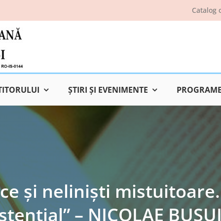
Catalog 
TITORULUI
ŞTIRI ŞI EVENIMENTE
PROGRAME 
ce şi nelinişti mistuitoare
istenţial” – NICOLAE BUSU