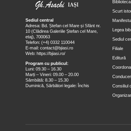
Biblioteca
Scurt isto
Sediul central
Manifestul
Adresa: Bd. Ștefan cel Mare și Sfânt nr.
Legea bibl
10 (Clădirea Galeriile Ștefan cel Mare,
etaj), 700063
Sediul cen
Telefon:
(+4) 0332 110044
E-mail:
contact@bjiasi.ro
Filiale
Web:
https://bjiasi.ro/
Editură
Program cu publicul:
Coordona
Luni: 09.30 – 16.30
Marți – Vineri: 09.00 – 20.00
Conduce
Sâmbătă: 8.30 – 15.30
Duminică, Sărbători legale: Închis
Consiliul 
Organizar