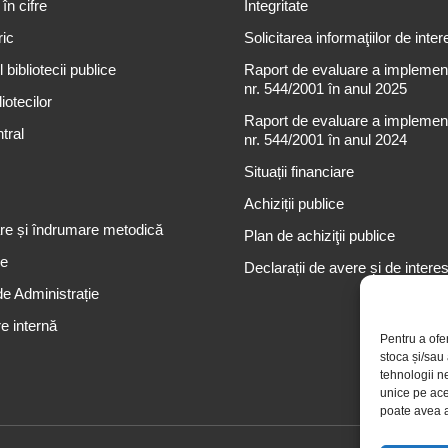
 în cifre
Integritate
ric
Solicitarea informaţiilor de inter
 bibliotecii publice
Raport de evaluare a implementă
nr. 544/2001 în anul 2025
iotecilor
Raport de evaluare a implementă
tral
nr. 544/2001 în anul 2024
Situații financiare
Achiziții publice
re și îndrumare metodică
Plan de achiziţii publice
re
Declarații de avere și de intere
de Administrație
e internă
Pentru a ofe
stoca și/sau
tehnologii n
unice pe ace
poate avea a