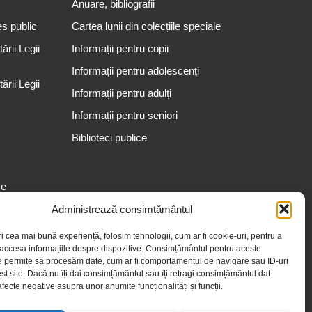
Anuare, bibliografii
es public
Cartea lunii din colecțiile speciale
rii Legii
Informații pentru copii
Informații pentru adolescenți
rii Legii
Informații pentru adulți
Informații pentru seniori
Biblioteci publice
se
Administrează consimțământul
ri cea mai bună experiență, folosim tehnologii, cum ar fi cookie-uri, pentru a
 accesa informațiile despre dispozitive. Consimțământul pentru aceste
e permite să procesăm date, cum ar fi comportamentul de navigare sau ID-uri
st site. Dacă nu îți dai consimțământul sau îți retragi consimțământul dat
fecte negative asupra unor anumite funcționalități și funcții.