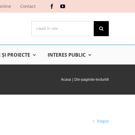
online
Contact
Cautare...
ŞI PROIECTE
INTERES PUBLIC
Acasa
Din-paginile-lecturii9
Inapoi