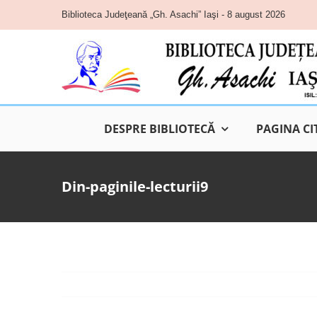
Skip
Biblioteca Judeţeană „Gh. Asachi” Iaşi - 8 august 2026
to
content
DESPRE BIBLIOTECĂ
PAGINA CI
Din-paginile-lecturii9