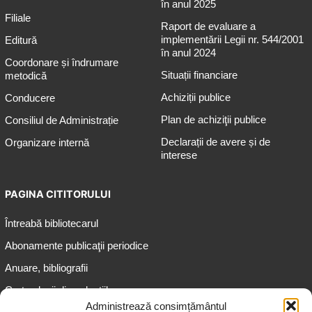
în anul 2025
Filiale
Raport de evaluare a
implementării Legii nr. 544/2001
Editură
în anul 2024
Coordonare și îndrumare
Situații financiare
metodică
Achiziții publice
Conducere
Plan de achiziţii publice
Consiliul de Administrație
Declarații de avere și de
Organizare internă
interese
PAGINA CITITORULUI
Întreabă bibliotecarul
Abonamente publicaţii periodice
Anuare, bibliografii
Cartea lunii din colecțiile
speciale
Administrează consimțământul