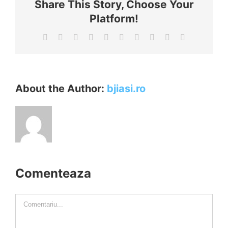
Share This Story, Choose Your
Platform!
Facebook
X
Reddit
LinkedIn
WhatsApp
Tumblr
Pinterest
Vk
Xing
E-
mail:
About the Author:
bjiasi.ro
Comenteaza
Comment