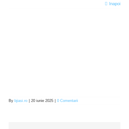
Inapoi
Programe şi proiecte
Interes public
By
bjiasi.ro
|
20 iunie 2025
|
0 Comentarii