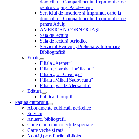
domiciliu – Compartimentul Împrumut carte
pentru Copii şi Adolescenţi
Serviciul de Inscriere şi Împrumut carte la
domiciliu – Compartimentul Împrumut carte
pentru Adulţi
AMERICAN CORNER IAŞI
Sala de lectură
Sala de lectură periodice
Serviciul Evidenţă, Prelucrare, Informare
Bibliografică
Filiale
Filiala „Ateneu”
Filiala „Garabet Ibrăileanu”
Filiala „Ion Creangă”
Filiala „Mihail Sadoveanu”
Filiala „Vasile Alecsandri”
Editură
Publicații proprii
Pagina cititorului
Abonamente publicaţii periodice
Servicii
Anuare, bibliografii
Cartea lunii din colecțiile speciale
Carte veche și rară
Noutăţi pe rafturile bibliotecii