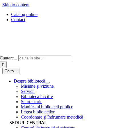
Skip to content
Catalog online
Contact
Cautare...
Go to...
Despre bibliotecă
Misiune şi viziune
Servicii
Biblioteca în cifre
Scurt istoric
Manifestul bibliotecii publice
Legea bibliotecilor
Coordonare și îndrumare metodică
SEDIUL CENTRAL
Centrul de înscrieri și referințe