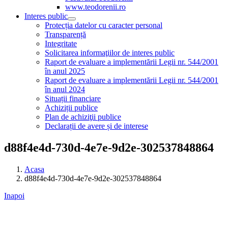
www.teodorenii.ro
Interes public
Protecția datelor cu caracter personal
Transparență
Integritate
Solicitarea informaţiilor de interes public
Raport de evaluare a implementării Legii nr. 544/2001
în anul 2025
Raport de evaluare a implementării Legii nr. 544/2001
în anul 2024
Situații financiare
Achiziții publice
Plan de achiziţii publice
Declarații de avere și de interese
d88f4e4d-730d-4e7e-9d2e-302537848864
Acasa
d88f4e4d-730d-4e7e-9d2e-302537848864
Inapoi