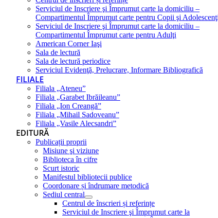
Serviciul de Inscriere şi Împrumut carte la domiciliu –
Compartimentul Împrumut carte pentru Copii şi Adolescenţ
Serviciul de Inscriere şi Împrumut carte la domiciliu –
Compartimentul Împrumut carte pentru Adulţi
American Corner Iaşi
Sala de lectură
Sala de lectură periodice
Serviciul Evidenţă, Prelucrare, Informare Bibliografică
FILIALE
Filiala „Ateneu”
Filiala „Garabet Ibrăileanu”
Filiala „Ion Creangă”
Filiala „Mihail Sadoveanu”
Filiala „Vasile Alecsandri”
EDITURĂ
Publicații proprii
Misiune şi viziune
Biblioteca în cifre
Scurt istoric
Manifestul bibliotecii publice
Coordonare și îndrumare metodică
Sediul central
Centrul de înscrieri și referințe
Serviciul de Inscriere şi Împrumut carte la