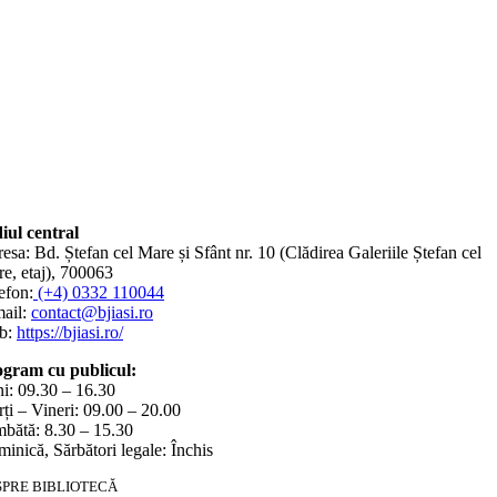
iul central
esa: Bd. Ștefan cel Mare și Sfânt nr. 10 (Clădirea Galeriile Ștefan cel
e, etaj), 700063
efon:
(+4) 0332 110044
ail:
contact@bjiasi.ro
b:
https://bjiasi.ro/
gram cu publicul:
i: 09.30 – 16.30
ți – Vineri: 09.00 – 20.00
bătă: 8.30 – 15.30
inică, Sărbători legale: Închis
SPRE BIBLIOTECĂ