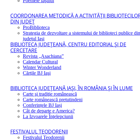
Poemele Iaşului
COORDONAREA METODICĂ A ACTIVITĂŢII BIBLIOTECILO
DIN JUDEŢ
ProBiblioteca
Strategia de dezvoltare a sistemului de biblioteci publice di
judeţul Iaşi
BIBLIOTECA JUDEŢEANĂ, CENTRU EDITORIAL ŞI DE
CERCETARE
Revista „Asachiana”
Calendar Cultural
Winter Wonderland
Cărţile BJ Iaşi
BIBLIOTECA JUDEŢEANĂ IAŞI, ÎN ROMÂNIA ŞI ÎN LUME
Carte şi tradiţie românească
Carte românească pretutindeni
Conferințele BJ Iași
Cât de departe e America?
La Izvoarele Înţelepciunii
FESTIVALUL TEODORENII
Festivalul Teodorenii