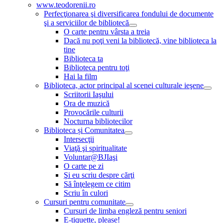
www.teodorenii.ro
Perfecţionarea şi diversificarea fondului de documente
şi a serviciilor de bibliotecă
O carte pentru vârsta a treia
Dacă nu poţi veni la bibliotecă, vine biblioteca la
tine
Biblioteca ta
Biblioteca pentru toţi
Hai la film
Biblioteca, actor principal al scenei culturale ieşene
Scriitorii Iaşului
Ora de muzică
Provocările culturii
Nocturna bibliotecilor
Biblioteca și Comunitatea
Intersecţii
Viaţă şi spiritualitate
Voluntar@BJIaşi
O carte pe zi
Şi eu scriu despre cărţi
Să înţelegem ce citim
Scriu în culori
Cursuri pentru comunitate
Cursuri de limba engleză pentru seniori
E-tiquette, please!