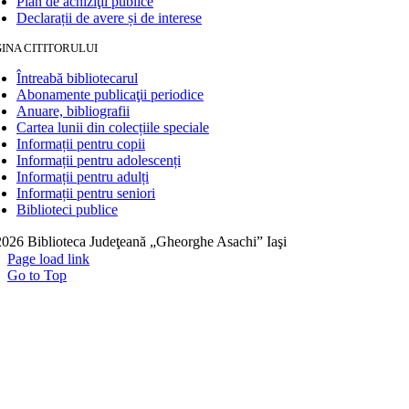
Plan de achiziţii publice
Declarații de avere și de interese
INA CITITORULUI
Întreabă bibliotecarul
Abonamente publicaţii periodice
Anuare, bibliografii
Cartea lunii din colecțiile speciale
Informații pentru copii
Informații pentru adolescenți
Informații pentru adulți
Informații pentru seniori
Biblioteci publice
026 Biblioteca Judeţeană „Gheorghe Asachi” Iaşi
Page load link
Go to Top