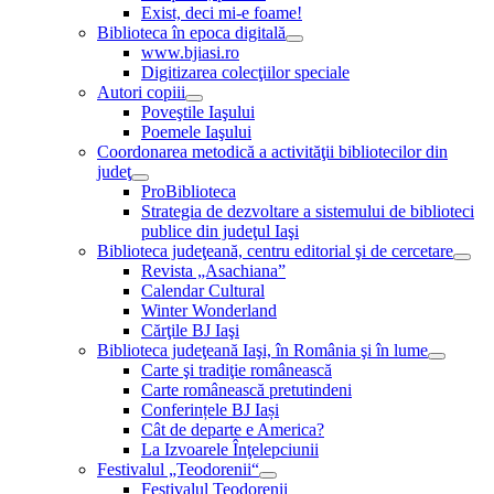
Exist, deci mi-e foame!
Biblioteca în epoca digitală
www.bjiasi.ro
Digitizarea colecţiilor speciale
Autori copiii
Poveştile Iaşului
Poemele Iaşului
Coordonarea metodică a activităţii bibliotecilor din
judeţ
ProBiblioteca
Strategia de dezvoltare a sistemului de biblioteci
publice din judeţul Iaşi
Biblioteca judeţeană, centru editorial şi de cercetare
Revista „Asachiana”
Calendar Cultural
Winter Wonderland
Cărţile BJ Iaşi
Biblioteca judeţeană Iaşi, în România şi în lume
Carte şi tradiţie românească
Carte românească pretutindeni
Conferințele BJ Iași
Cât de departe e America?
La Izvoarele Înţelepciunii
Festivalul „Teodorenii“
Festivalul Teodorenii