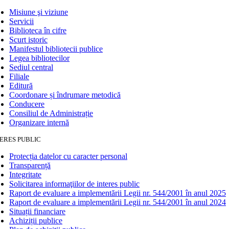
Misiune şi viziune
Servicii
Biblioteca în cifre
Scurt istoric
Manifestul bibliotecii publice
Legea bibliotecilor
Sediul central
Filiale
Editură
Coordonare și îndrumare metodică
Conducere
Consiliul de Administrație
Organizare internă
ERES PUBLIC
Protecția datelor cu caracter personal
Transparență
Integritate
Solicitarea informaţiilor de interes public
Raport de evaluare a implementării Legii nr. 544/2001 în anul 2025
Raport de evaluare a implementării Legii nr. 544/2001 în anul 2024
Situații financiare
Achiziții publice