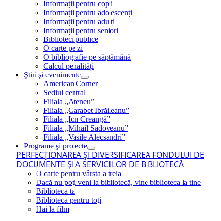
Informații pentru copii
Informații pentru adolescenți
Informații pentru adulți
Informații pentru seniori
Biblioteci publice
O carte pe zi
O bibliografie pe săptămână
Calcul penalități
Ştiri şi evenimente
American Corner
Sediul central
Filiala „Ateneu”
Filiala „Garabet Ibrăileanu”
Filiala „Ion Creangă”
Filiala „Mihail Sadoveanu”
Filiala „Vasile Alecsandri”
Programe şi proiecte
PERFECŢIONAREA ŞI DIVERSIFICAREA FONDULUI DE
DOCUMENTE ŞI A SERVICIILOR DE BIBLIOTECĂ
O carte pentru vârsta a treia
Dacă nu poţi veni la bibliotecă, vine biblioteca la tine
Biblioteca ta
Biblioteca pentru toţi
Hai la film