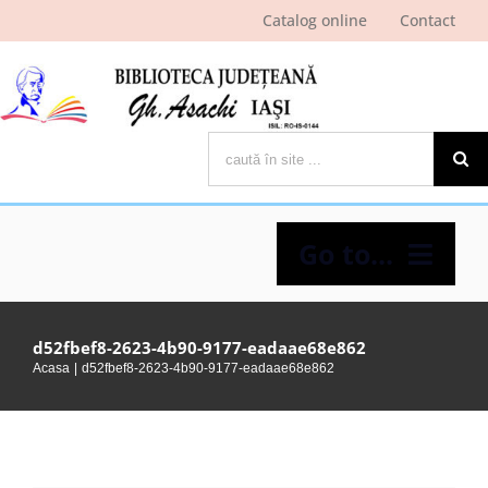
Skip
Catalog online
Contact
to
content
Cautare...
Go to...
Despre bibliotecă
d52fbef8-2623-4b90-9177-eadaae68e862
Acasa
d52fbef8-2623-4b90-9177-eadaae68e862
Pagina cititorului
Ştiri şi evenimente