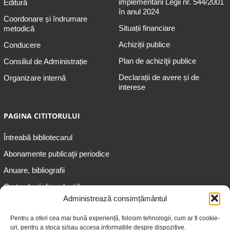
implementării Legii nr. 544/2001
Editură
în anul 2024
Coordonare și îndrumare
Situații financiare
metodică
Achiziții publice
Conducere
Plan de achiziţii publice
Consiliul de Administrație
Declarații de avere și de
Organizare internă
interese
PAGINA CITITORULUI
Întreabă bibliotecarul
Abonamente publicaţii periodice
Anuare, bibliografii
Cartea lunii din colecțiile
speciale
Administrează consimțământul
Informații pentru copii
Pentru a oferi cea mai bună experiență, folosim tehnologii, cum ar fi cookie-
uri, pentru a stoca și/sau accesa informațiile despre dispozitive.
Informații pentru adolescenți