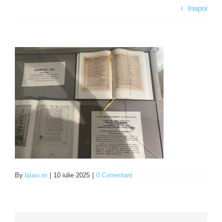
Inapoi
Programe şi proiecte
Interes public
By
bjiasi.ro
|
10 iulie 2025
|
0 Comentarii