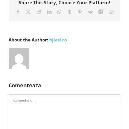
Share This Story, Choose Your Platform!
Facebook
X
Reddit
LinkedIn
WhatsApp
Tumblr
Pinterest
Vk
Xing
E-
mail:
About the Author:
bjiasi.ro
Comenteaza
Comment