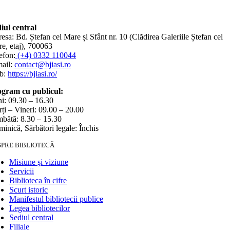
iul central
esa: Bd. Ștefan cel Mare și Sfânt nr. 10 (Clădirea Galeriile Ștefan cel
e, etaj), 700063
efon:
(+4) 0332 110044
ail:
contact@bjiasi.ro
b:
https://bjiasi.ro/
gram cu publicul:
i: 09.30 – 16.30
ți – Vineri: 09.00 – 20.00
bătă: 8.30 – 15.30
inică, Sărbători legale: Închis
SPRE BIBLIOTECĂ
Misiune şi viziune
Servicii
Biblioteca în cifre
Scurt istoric
Manifestul bibliotecii publice
Legea bibliotecilor
Sediul central
Filiale