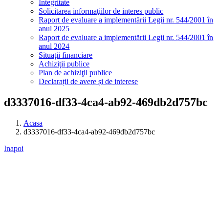
Integritate
Solicitarea informaţiilor de interes public
Raport de evaluare a implementării Legii nr. 544/2001 în
anul 2025
Raport de evaluare a implementării Legii nr. 544/2001 în
anul 2024
Situații financiare
Achiziții publice
Plan de achiziţii publice
Declarații de avere și de interese
d3337016-df33-4ca4-ab92-469db2d757bc
Acasa
d3337016-df33-4ca4-ab92-469db2d757bc
Inapoi