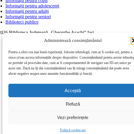
Informații pentru copii
Informații pentru adolescenți
Informații pentru adulți
Informații pentru seniori
Biblioteci publice
026 Biblioteca Judeţeană „Gheorghe Asachi” Iaşi
Page load link
Administrează consimțământul
Go to Top
Pentru a oferi cea mai bună experiență, folosim tehnologii, cum ar fi cookie-uri, pentru a
stoca și/sau accesa informațiile despre dispozitive. Consimțământul pentru aceste tehnolog
ne permite să procesăm date, cum ar fi comportamentul de navigare sau ID-uri unice pe
acest site. Dacă nu îți dai consimțământul sau îți retragi consimțământul dat poate avea
afecte negative asupra unor anumite funcționalități și funcții.
Acceptă
Refuză
Vezi preferințele
Politică cookie-uri