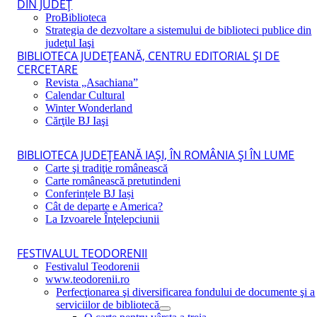
DIN JUDEŢ
ProBiblioteca
Strategia de dezvoltare a sistemului de biblioteci publice din
judeţul Iaşi
BIBLIOTECA JUDEŢEANĂ, CENTRU EDITORIAL ŞI DE
CERCETARE
Revista „Asachiana”
Calendar Cultural
Winter Wonderland
Cărţile BJ Iaşi
BIBLIOTECA JUDEŢEANĂ IAŞI, ÎN ROMÂNIA ŞI ÎN LUME
Carte şi tradiţie românească
Carte românească pretutindeni
Conferințele BJ Iași
Cât de departe e America?
La Izvoarele Înţelepciunii
FESTIVALUL TEODORENII
Festivalul Teodorenii
www.teodorenii.ro
Perfecţionarea şi diversificarea fondului de documente şi a
serviciilor de bibliotecă