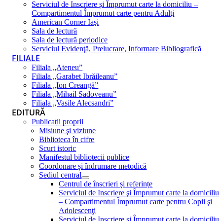
Serviciul de Inscriere şi Împrumut carte la domiciliu –
Compartimentul Împrumut carte pentru Adulţi
American Corner Iaşi
Sala de lectură
Sala de lectură periodice
Serviciul Evidenţă, Prelucrare, Informare Bibliografică
FILIALE
Filiala „Ateneu”
Filiala „Garabet Ibrăileanu”
Filiala „Ion Creangă”
Filiala „Mihail Sadoveanu”
Filiala „Vasile Alecsandri”
EDITURĂ
Publicații proprii
Misiune şi viziune
Biblioteca în cifre
Scurt istoric
Manifestul bibliotecii publice
Coordonare și îndrumare metodică
Sediul central
Centrul de înscrieri și referințe
Serviciul de Inscriere şi Împrumut carte la domiciliu
– Compartimentul Împrumut carte pentru Copii şi
Adolescenţi
Serviciul de Inscriere şi Împrumut carte la domiciliu