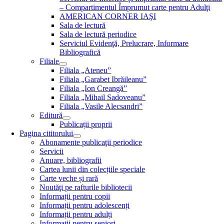
– Compartimentul Împrumut carte pentru Adulţi
AMERICAN CORNER IAŞI
Sala de lectură
Sala de lectură periodice
Serviciul Evidenţă, Prelucrare, Informare
Bibliografică
Filiale
Filiala „Ateneu”
Filiala „Garabet Ibrăileanu”
Filiala „Ion Creangă”
Filiala „Mihail Sadoveanu”
Filiala „Vasile Alecsandri”
Editură
Publicații proprii
Pagina cititorului
Abonamente publicaţii periodice
Servicii
Anuare, bibliografii
Cartea lunii din colecțiile speciale
Carte veche și rară
Noutăţi pe rafturile bibliotecii
Informații pentru copii
Informații pentru adolescenți
Informații pentru adulți
Informații pentru seniori