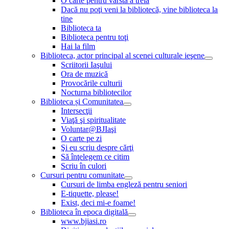
O carte pentru vârsta a treia
Dacă nu poţi veni la bibliotecă, vine biblioteca la
tine
Biblioteca ta
Biblioteca pentru toţi
Hai la film
Biblioteca, actor principal al scenei culturale ieşene
Scriitorii Iaşului
Ora de muzică
Provocările culturii
Nocturna bibliotecilor
Biblioteca și Comunitatea
Intersecţii
Viaţă şi spiritualitate
Voluntar@BJIaşi
O carte pe zi
Şi eu scriu despre cărţi
Să înţelegem ce citim
Scriu în culori
Cursuri pentru comunitate
Cursuri de limba engleză pentru seniori
E-tiquette, please!
Exist, deci mi-e foame!
Biblioteca în epoca digitală
www.bjiasi.ro