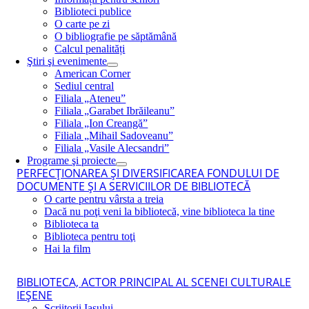
Biblioteci publice
O carte pe zi
O bibliografie pe săptămână
Calcul penalități
Ştiri şi evenimente
American Corner
Sediul central
Filiala „Ateneu”
Filiala „Garabet Ibrăileanu”
Filiala „Ion Creangă”
Filiala „Mihail Sadoveanu”
Filiala „Vasile Alecsandri”
Programe şi proiecte
PERFECŢIONAREA ŞI DIVERSIFICAREA FONDULUI DE
DOCUMENTE ŞI A SERVICIILOR DE BIBLIOTECĂ
O carte pentru vârsta a treia
Dacă nu poţi veni la bibliotecă, vine biblioteca la tine
Biblioteca ta
Biblioteca pentru toţi
Hai la film
BIBLIOTECA, ACTOR PRINCIPAL AL SCENEI CULTURALE
IEŞENE
Scriitorii Iaşului