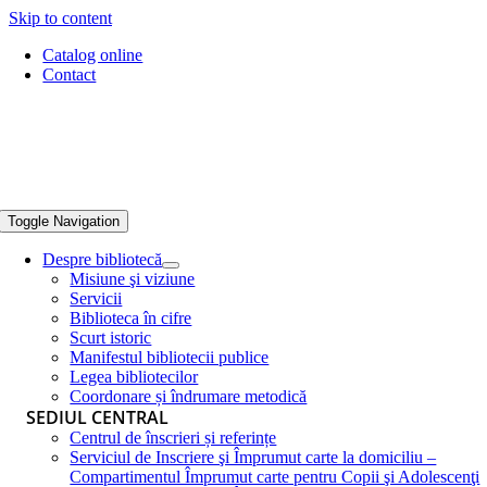
Skip to content
Catalog online
Contact
Toggle Navigation
Despre bibliotecă
Misiune şi viziune
Servicii
Biblioteca în cifre
Scurt istoric
Manifestul bibliotecii publice
Legea bibliotecilor
Coordonare și îndrumare metodică
SEDIUL CENTRAL
Centrul de înscrieri și referințe
Serviciul de Inscriere şi Împrumut carte la domiciliu –
Compartimentul Împrumut carte pentru Copii şi Adolescenţi