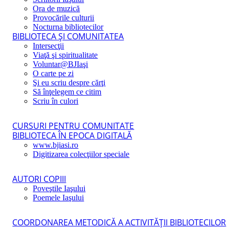
Ora de muzică
Provocările culturii
Nocturna bibliotecilor
BIBLIOTECA ŞI COMUNITATEA
Intersecţii
Viaţă şi spiritualitate
Voluntar@BJIaşi
O carte pe zi
Şi eu scriu despre cărţi
Să înţelegem ce citim
Scriu în culori
CURSURI PENTRU COMUNITATE
BIBLIOTECA ÎN EPOCA DIGITALĂ
www.bjiasi.ro
Digitizarea colecţiilor speciale
AUTORI COPIII
Poveştile Iaşului
Poemele Iaşului
COORDONAREA METODICĂ A ACTIVITĂŢII BIBLIOTECILOR