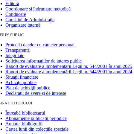
Editură
Coordonare și îndrumare metodică
Conducere
Consiliul de Administrație
Organizare internă
ERES PUBLIC
Protecția datelor cu caracter personal
Transparență
Integritate
Solicitarea informaţiilor de interes public
Raport de evaluare a implementării Legii nr. 544/2001 în anul 2025
Raport de evaluare a implementării Legii nr. 544/2001 în anul 2024
Situații financiare
Achiziții publice
Plan de achiziţii publice
Declarații de avere și de interese
INA CITITORULUI
Întreabă bibliotecarul
Abonamente publicaţii periodice
Anuare, bibliografii
Cartea lunii din colecțiile speciale