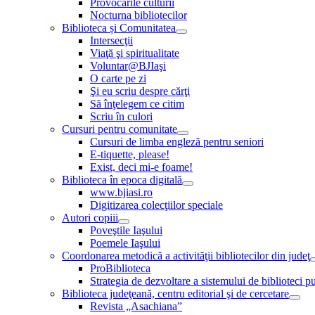
Provocările culturii
Nocturna bibliotecilor
Biblioteca și Comunitatea
Intersecţii
Viaţă şi spiritualitate
Voluntar@BJIaşi
O carte pe zi
Şi eu scriu despre cărţi
Să înţelegem ce citim
Scriu în culori
Cursuri pentru comunitate
Cursuri de limba engleză pentru seniori
E-tiquette, please!
Exist, deci mi-e foame!
Biblioteca în epoca digitală
www.bjiasi.ro
Digitizarea colecţiilor speciale
Autori copiii
Poveştile Iaşului
Poemele Iaşului
Coordonarea metodică a activităţii bibliotecilor din judeţ
ProBiblioteca
Strategia de dezvoltare a sistemului de biblioteci pu
Biblioteca judeţeană, centru editorial şi de cercetare
Revista „Asachiana”