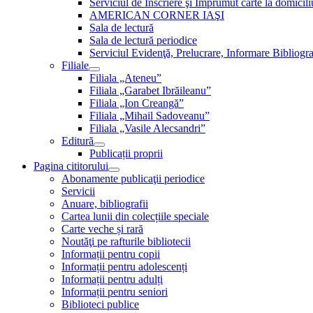
Serviciul de Inscriere şi Împrumut carte la domici
AMERICAN CORNER IAŞI
Sala de lectură
Sala de lectură periodice
Serviciul Evidenţă, Prelucrare, Informare Bibliogra
Filiale
Filiala „Ateneu”
Filiala „Garabet Ibrăileanu”
Filiala „Ion Creangă”
Filiala „Mihail Sadoveanu”
Filiala „Vasile Alecsandri”
Editură
Publicații proprii
Pagina cititorului
Abonamente publicaţii periodice
Servicii
Anuare, bibliografii
Cartea lunii din colecțiile speciale
Carte veche și rară
Noutăţi pe rafturile bibliotecii
Informații pentru copii
Informații pentru adolescenți
Informații pentru adulți
Informații pentru seniori
Biblioteci publice