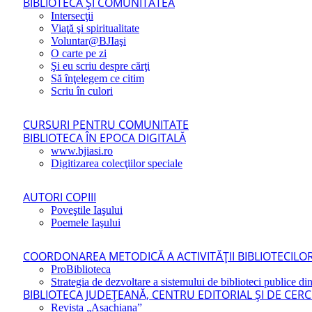
BIBLIOTECA ŞI COMUNITATEA
Intersecţii
Viaţă şi spiritualitate
Voluntar@BJIaşi
O carte pe zi
Şi eu scriu despre cărţi
Să înţelegem ce citim
Scriu în culori
CURSURI PENTRU COMUNITATE
BIBLIOTECA ÎN EPOCA DIGITALĂ
www.bjiasi.ro
Digitizarea colecţiilor speciale
AUTORI COPIII
Poveştile Iaşului
Poemele Iaşului
COORDONAREA METODICĂ A ACTIVITĂŢII BIBLIOTECILOR
ProBiblioteca
Strategia de dezvoltare a sistemului de biblioteci publice din
BIBLIOTECA JUDEŢEANĂ, CENTRU EDITORIAL ŞI DE CER
Revista „Asachiana”