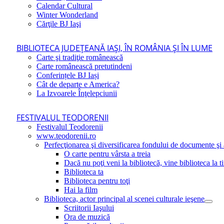
Calendar Cultural
Winter Wonderland
Cărţile BJ Iaşi
BIBLIOTECA JUDEŢEANĂ IAŞI, ÎN ROMÂNIA ŞI ÎN LUME
Carte şi tradiţie românească
Carte românească pretutindeni
Conferințele BJ Iași
Cât de departe e America?
La Izvoarele Înţelepciunii
FESTIVALUL TEODORENII
Festivalul Teodorenii
www.teodorenii.ro
Perfecţionarea şi diversificarea fondului de documente şi a
O carte pentru vârsta a treia
Dacă nu poţi veni la bibliotecă, vine biblioteca la t
Biblioteca ta
Biblioteca pentru toţi
Hai la film
Biblioteca, actor principal al scenei culturale ieşene
Scriitorii Iaşului
Ora de muzică