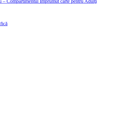
liu – Compartimentul Împrumut carte pentru Adulţi
fică