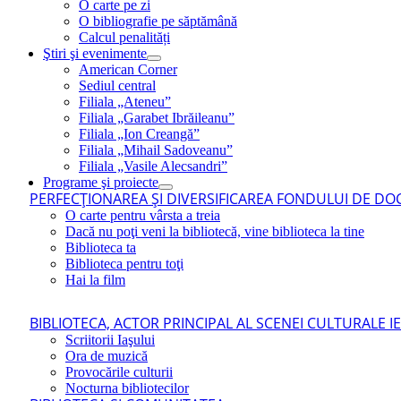
O carte pe zi
O bibliografie pe săptămână
Calcul penalități
Ştiri şi evenimente
American Corner
Sediul central
Filiala „Ateneu”
Filiala „Garabet Ibrăileanu”
Filiala „Ion Creangă”
Filiala „Mihail Sadoveanu”
Filiala „Vasile Alecsandri”
Programe şi proiecte
PERFECŢIONAREA ŞI DIVERSIFICAREA FONDULUI DE DOC
O carte pentru vârsta a treia
Dacă nu poţi veni la bibliotecă, vine biblioteca la tine
Biblioteca ta
Biblioteca pentru toţi
Hai la film
BIBLIOTECA, ACTOR PRINCIPAL AL SCENEI CULTURALE I
Scriitorii Iaşului
Ora de muzică
Provocările culturii
Nocturna bibliotecilor