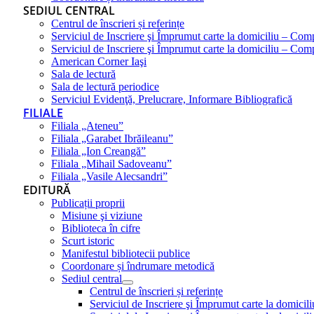
SEDIUL CENTRAL
Centrul de înscrieri și referințe
Serviciul de Inscriere şi Împrumut carte la domiciliu – Com
Serviciul de Inscriere şi Împrumut carte la domiciliu – Co
American Corner Iaşi
Sala de lectură
Sala de lectură periodice
Serviciul Evidenţă, Prelucrare, Informare Bibliografică
FILIALE
Filiala „Ateneu”
Filiala „Garabet Ibrăileanu”
Filiala „Ion Creangă”
Filiala „Mihail Sadoveanu”
Filiala „Vasile Alecsandri”
EDITURĂ
Publicații proprii
Misiune şi viziune
Biblioteca în cifre
Scurt istoric
Manifestul bibliotecii publice
Coordonare și îndrumare metodică
Sediul central
Centrul de înscrieri și referințe
Serviciul de Inscriere şi Împrumut carte la domici