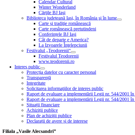
Calendar Cultural
Winter Wonderland
Cărţile BJ Iaşi
Biblioteca judeţeană Iaşi, în România şi în lume
Carte şi tradiţie românească
Carte românească pretutindeni
Conferințele BJ Iași
Cât de departe e America?
La Izvoarele Înţelepciunii
Festivalul „Teodorenii“
Festivalul Teodorenii
www.teodorenii.ro
Interes public
Protecția datelor cu caracter personal
Transparență
Integritate
Solicitarea informaţiilor de interes public
Raport de evaluare a implementării Legii nr. 544/2001 în
Raport de evaluare a implementării Legii nr. 544/2001 în
Situații financiare
Achiziții publice
Plan de achiziţii publice
Declarații de avere și de interese
Filiala „Vasile Alecsandri”