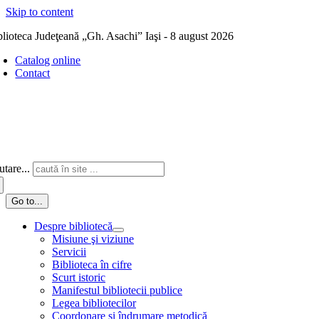
Skip to content
blioteca Judeţeană „Gh. Asachi” Iaşi - 8 august 2026
Catalog online
Contact
tare...
Go to...
Despre bibliotecă
Misiune şi viziune
Servicii
Biblioteca în cifre
Scurt istoric
Manifestul bibliotecii publice
Legea bibliotecilor
Coordonare și îndrumare metodică