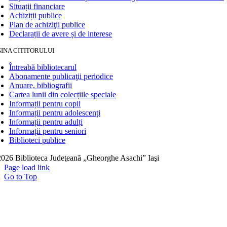
Situații financiare
Achiziții publice
Plan de achiziţii publice
Declarații de avere și de interese
INA CITITORULUI
Întreabă bibliotecarul
Abonamente publicaţii periodice
Anuare, bibliografii
Cartea lunii din colecțiile speciale
Informații pentru copii
Informații pentru adolescenți
Informații pentru adulți
Informații pentru seniori
Biblioteci publice
026 Biblioteca Judeţeană „Gheorghe Asachi” Iaşi
Page load link
Go to Top