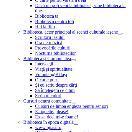
O carte pentru vârsta a treia
Dacă nu poţi veni la bibliotecă, vine biblioteca la
tine
Biblioteca ta
Biblioteca pentru toţi
Hai la film
Biblioteca, actor principal al scenei culturale ieşene
Scriitorii Iaşului
Ora de muzică
Provocările culturii
Nocturna bibliotecilor
Biblioteca și Comunitatea
Intersecţii
Viaţă şi spiritualitate
Voluntar@BJIaşi
O carte pe zi
Şi eu scriu despre cărţi
Să înţelegem ce citim
Scriu în culori
Cursuri pentru comunitate
Cursuri de limba engleză pentru seniori
E-tiquette, please!
Exist, deci mi-e foame!
Biblioteca în epoca digitală
www.bjiasi.ro