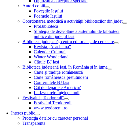
Digitizarea colecţiilor speciale
Autori copiii
Poveştile Iaşului
Poemele Iaşului
Coordonarea metodică a activităţii bibliotecilor din judeţ
ProBiblioteca
Strategia de dezvoltare a sistemului de biblioteci
publice din judeţul Iaşi
Biblioteca judeţeană, centru editorial şi de cercetare
Revista „Asachiana”
Calendar Cultural
Winter Wonderland
Cărţile BJ Iaşi
Biblioteca judeţeană Iaşi, în România şi în lume
Carte şi tradiţie românească
Carte românească pretutindeni
Conferințele BJ Iași
Cât de departe e America?
La Izvoarele Înţelepciunii
Festivalul „Teodorenii“
Festivalul Teodorenii
www.teodorenii.ro
Interes public
Protecția datelor cu caracter personal
Transparență