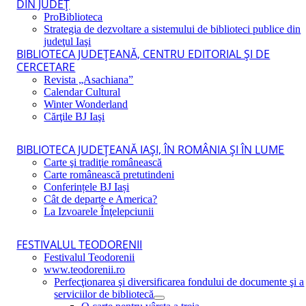
DIN JUDEŢ
ProBiblioteca
Strategia de dezvoltare a sistemului de biblioteci publice din
judeţul Iaşi
BIBLIOTECA JUDEŢEANĂ, CENTRU EDITORIAL ŞI DE
CERCETARE
Revista „Asachiana”
Calendar Cultural
Winter Wonderland
Cărţile BJ Iaşi
BIBLIOTECA JUDEŢEANĂ IAŞI, ÎN ROMÂNIA ŞI ÎN LUME
Carte şi tradiţie românească
Carte românească pretutindeni
Conferințele BJ Iași
Cât de departe e America?
La Izvoarele Înţelepciunii
FESTIVALUL TEODORENII
Festivalul Teodorenii
www.teodorenii.ro
Perfecţionarea şi diversificarea fondului de documente şi a
serviciilor de bibliotecă