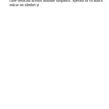
carte dedicată acestor animale simpatice. Sperăm să vă aducă
măcar un zâmbet și