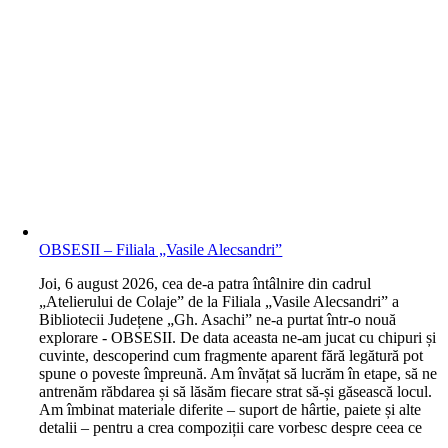
OBSESII – Filiala „Vasile Alecsandri”
J
oi, 6 august 2026, cea de-a patra întâlnire din cadrul
„Atelierului de Colaje” de la Filiala „Vasile Alecsandri” a
Bibliotecii Județene „Gh. Asachi” ne-a purtat într-o nouă
explorare - OBSESII. De data aceasta ne-am jucat cu chipuri și
cuvinte, descoperind cum fragmente aparent fără legătură pot
spune o poveste împreună. Am învățat să lucrăm în etape, să ne
antrenăm răbdarea și să lăsăm fiecare strat să-și găsească locul.
Am îmbinat materiale diferite – suport de hârtie, paiete și alte
detalii – pentru a crea compoziții care vorbesc despre ceea ce