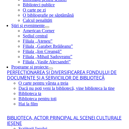
Biblioteci publice
O carte pe zi
O bibliografie pe săptămână
Calcul penalități
Ştiri şi evenimente
American Corner
Sediul central
Filiala „Ateneu”
Filiala „Garabet Ibrăileanu”
Filiala „Ion Creangă”
Filiala „Mihail Sadoveanu”
Filiala „Vasile Alecsandri”
Programe şi proiecte
PERFECŢIONAREA ŞI DIVERSIFICAREA FONDULUI DE
DOCUMENTE ŞI A SERVICIILOR DE BIBLIOTECĂ
O carte pentru vârsta a treia
Dacă nu poţi veni la bibliotecă, vine biblioteca la tine
Biblioteca ta
Biblioteca pentru toţi
Hai la film
BIBLIOTECA, ACTOR PRINCIPAL AL SCENEI CULTURALE
IEŞENE
Scriitorii Iaşului