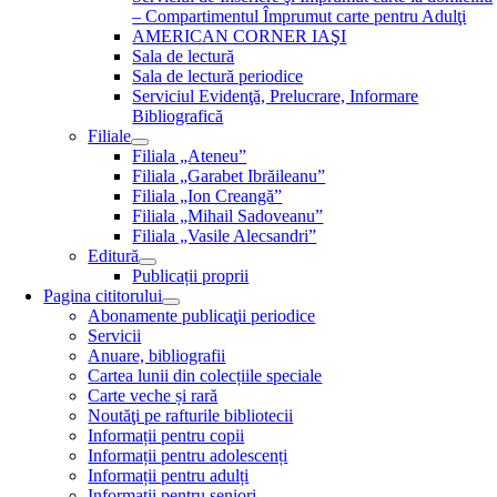
– Compartimentul Împrumut carte pentru Adulţi
AMERICAN CORNER IAŞI
Sala de lectură
Sala de lectură periodice
Serviciul Evidenţă, Prelucrare, Informare
Bibliografică
Filiale
Filiala „Ateneu”
Filiala „Garabet Ibrăileanu”
Filiala „Ion Creangă”
Filiala „Mihail Sadoveanu”
Filiala „Vasile Alecsandri”
Editură
Publicații proprii
Pagina cititorului
Abonamente publicaţii periodice
Servicii
Anuare, bibliografii
Cartea lunii din colecțiile speciale
Carte veche și rară
Noutăţi pe rafturile bibliotecii
Informații pentru copii
Informații pentru adolescenți
Informații pentru adulți
Informații pentru seniori