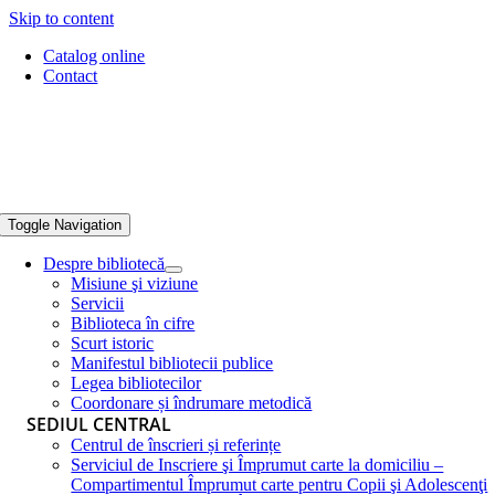
Skip to content
Catalog online
Contact
Toggle Navigation
Despre bibliotecă
Misiune şi viziune
Servicii
Biblioteca în cifre
Scurt istoric
Manifestul bibliotecii publice
Legea bibliotecilor
Coordonare și îndrumare metodică
SEDIUL CENTRAL
Centrul de înscrieri și referințe
Serviciul de Inscriere şi Împrumut carte la domiciliu –
Compartimentul Împrumut carte pentru Copii şi Adolescenţi