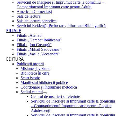
Serviciul de Inscriere şi Împrumut carte la domiciliu –
Compartimentul Împrumut carte pentru Adulţi
American Corner Iaşi
Sala de lectură
Sala de lectură periodice
Serviciul Evidenţă, Prelucrare, Informare Bibliografică
FILIALE
Filiala „Ateneu”
Filiala „Garabet Ibrăileanu”
Filiala „Ion Creangă”
Filiala „Mihail Sadoveanu”
Filiala „Vasile Alecsandri”
EDITURĂ
Publicații proprii
Misiune şi viziune
Biblioteca în cifre
Scurt istoric
Manifestul bibliotecii publice
Coordonare și îndrumare metodică
Sediul central
Centrul de înscrieri și referințe
Serviciul de Inscriere şi Împrumut carte la domiciliu
– Compartimentul Împrumut carte pentru Copii şi
Adolescenţi
Serviciul de Inscriere şi Împrumut carte la domiciliu