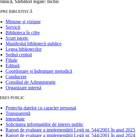
inică, Sărbători legale: Închis
SPRE BIBLIOTECĂ
Misiune şi viziune
Servicii
Biblioteca în cifre
Scurt istoric
Manifestul bibliotecii publice
Legea bibliotecilor
Sediul central
Filiale
Editură
Coordonare și îndrumare metodică
Conducere
Consiliul de Administrație
Organizare internă
ERES PUBLIC
Protecția datelor cu caracter personal
Transparență
Integritate
Solicitarea informaţiilor de interes public
Raport de evaluare a implementării Legii nr. 544/2001 în anul 2025
Raport de evaluare a implementării Legii nr. 544/2001 în anul 2024