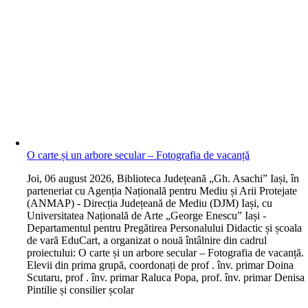
O carte și un arbore secular – Fotografia de vacanță
J
oi, 06 august 2026, Biblioteca Județeană „Gh. Asachi” Iași, în
parteneriat cu Agenția Națională pentru Mediu și Arii Protejate
(ANMAP) - Direcția Județeană de Mediu (DJM) Iași, cu
Universitatea Națională de Arte „George Enescu” Iași -
Departamentul pentru Pregătirea Personalului Didactic și școala
de vară EduCart, a organizat o nouă întâlnire din cadrul
proiectului: O carte și un arbore secular – Fotografia de vacanță.
Elevii din prima grupă, coordonați de prof . înv. primar Doina
Scutaru, prof . înv. primar Raluca Popa, prof. înv. primar Denisa
Pintilie și consilier școlar