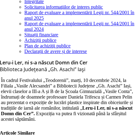
Integritate
Solicitarea informaţiilor de interes public
Raport de evaluare a implementării Legii nr. 544/2001 în
anul 2025
Raport de evaluare a implementării Legii nr. 544/2001 în
anul 2024
Situații financiare
Achiziții publice
Plan de achiziţii publice
Declarații de avere și de interese
Leru-i Ler, ni s-a născut Domn din Cer
Biblioteca Judeţeană „Gh. Asachi” Iaşi
În cadrul Festivalului „Teodorenii”, marți, 10 decembrie 2024, la
Filiala „Vasile Alecsandri” a Bibliotecii Județene „Gh. Asachi” Iași,
elevii claselor a III-a A și B de la Școala Gimnazială „Vasile Conta”,
îndrumați de doamnele profesoare Daniela Trifescu și Carmen Pelin
au prezentat o expoziție de lucrări plastice inspirate din obiceiurile și
tradițiile de iarnă ale românilor, intitulată „
Leru-i Ler, ni s-a născut
Domn din Cer”.
Expoziția va putea fi vizionată până la sfârșitul
acestei săptămâni.
Articole Similare