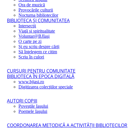
Ora de muzică
Provocările culturii
Nocturna bibliotecilor
BIBLIOTECA ŞI COMUNITATEA
Intersecţii
Viaţă şi spiritualitate
Voluntar@BJIaşi
O carte pe zi
Şi eu scriu despre cărţi
Să înţelegem ce citim
Scriu în culori
CURSURI PENTRU COMUNITATE
BIBLIOTECA ÎN EPOCA DIGITALĂ
www.bjiasi.ro
Digitizarea colecţiilor speciale
AUTORI COPIII
Poveştile Iaşului
Poemele Iaşului
COORDONAREA METODICĂ A ACTIVITĂŢII BIBLIOTECILOR