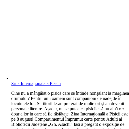
Ziua Internațională a Pisicii
C
ine nu a mângâiat o pisică care se întinde nonșalant la margine
drumului? Pentru unii oameni sunt companioni de nădejde în
locuințele lor. Scriitorii le-au preferat de multe ori și au devenit
personaje literare. Așadar, nu se putea ca pisicile să nu aibă o zi
doar a lor în care să fie răsfățate. Ziua Internațională a Pisicii este
pe 8 august! Compartimentul Împrumut carte pentru Adulți al
Bibliotecii Județene „Gh. Asachi” Iași a pregătit o expoziție de