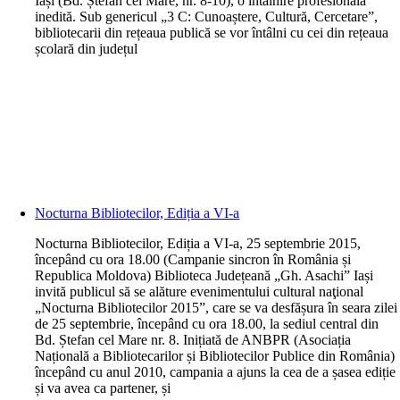
Iași (Bd. Ștefan cel Mare, nr. 8-10), o întâlnire profesională
inedită. Sub genericul „3 C: Cunoaștere, Cultură, Cercetare”,
bibliotecarii din rețeaua publică se vor întâlni cu cei din rețeaua
școlară din județul
Nocturna Bibliotecilor, Ediția a VI-a
N
octurna Bibliotecilor, Ediția a VI-a, 25 septembrie 2015,
începând cu ora 18.00 (Campanie sincron în România și
Republica Moldova) Biblioteca Județeană „Gh. Asachi” Iași
invită publicul să se alăture evenimentului cultural naţional
„Nocturna Bibliotecilor 2015”, care se va desfășura în seara zilei
de 25 septembrie, începând cu ora 18.00, la sediul central din
Bd. Ștefan cel Mare nr. 8. Inițiată de ANBPR (Asociația
Națională a Bibliotecarilor și Bibliotecilor Publice din România)
începând cu anul 2010, campania a ajuns la cea de a șasea ediție
și va avea ca partener, și