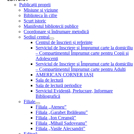
Publicații proprii
Misiune şi viziune
Biblioteca în cifre
Scurt istoric
Manifestul bibliotecii publice
Coordonare și îndrumare metodică
Sediul central
Centrul de înscrieri și referințe
Serviciul de Inscriere şi Împrumut carte la domiciliu
– Compartimentul Împrumut carte pentru Copii şi
Adolescenţi
Serviciul de Inscriere şi Împrumut carte la domiciliu
– Compartimentul Împrumut carte pentru Adulţi
AMERICAN CORNER IAŞI
Sala de lectură
Sala de lectură periodice
Serviciul Evidenţă, Prelucrare, Informare
Bibliografică
Filiale
Filiala „Ateneu”
Filiala „Garabet Ibrăileanu”
Filiala „Ion Creangă”
Filiala „Mihail Sadoveanu”
Filiala „Vasile Alecsandri”
Editură