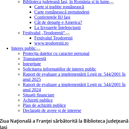
Biblioteca judeţeană Iaşi, în România şi în lume
Carte şi tradiţie românească
Carte românească pretutindeni
Conferințele BJ Iași
Cât de departe e America?
La Izvoarele Înţelepciunii
Festivalul „Teodorenii“
Festivalul Teodorenii
www.teodorenii.ro
Interes public
Protecția datelor cu caracter personal
Transparență
Integritate
Solicitarea informaţiilor de interes public
Raport de evaluare a implementării Legii nr. 544/2001 în
anul 2025
Raport de evaluare a implementării Legii nr. 544/2001 în
anul 2024
Situații financiare
Achiziții publice
Plan de achiziţii publice
Declarații de avere și de interese
Ziua Naţională a Franţei sărbătorită la Biblioteca Judeţeană
Iaşi