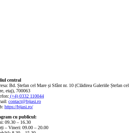
iul central
esa: Bd. Ștefan cel Mare și Sfânt nr. 10 (Clădirea Galeriile Ștefan cel
e, etaj), 700063
efon:
(+4) 0332 110044
ail:
contact@bjiasi.ro
b:
https://bjiasi.ro/
gram cu publicul:
i: 09.30 – 16.30
ți – Vineri: 09.00 – 20.00
bătă: 8.30 – 15.30