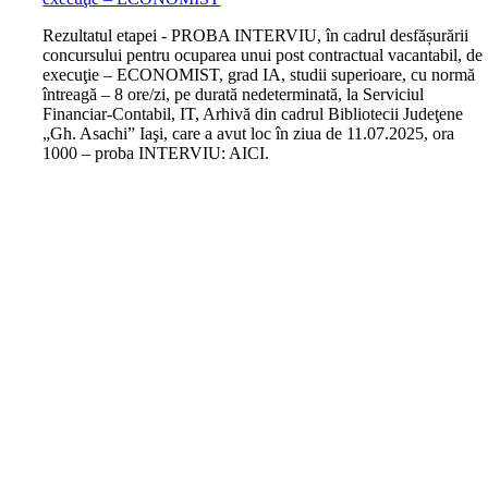
R
ezultatul etapei - PROBA INTERVIU, în cadrul desfășurării
concursului pentru ocuparea unui post contractual vacantabil, de
execuţie – ECONOMIST, grad IA, studii superioare, cu normă
întreagă – 8 ore/zi, pe durată nedeterminată, la Serviciul
Financiar-Contabil, IT, Arhivă din cadrul Bibliotecii Judeţene
„Gh. Asachi” Iaşi, care a avut loc în ziua de 11.07.2025, ora
1000 – proba INTERVIU: AICI.