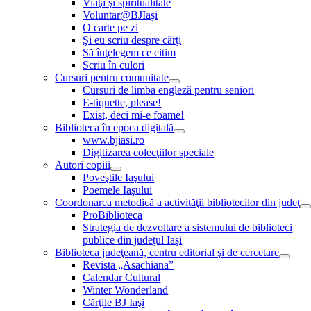
Viaţă şi spiritualitate
Voluntar@BJIaşi
O carte pe zi
Şi eu scriu despre cărţi
Să înţelegem ce citim
Scriu în culori
Cursuri pentru comunitate
Cursuri de limba engleză pentru seniori
E-tiquette, please!
Exist, deci mi-e foame!
Biblioteca în epoca digitală
www.bjiasi.ro
Digitizarea colecţiilor speciale
Autori copiii
Poveştile Iaşului
Poemele Iaşului
Coordonarea metodică a activităţii bibliotecilor din judeţ
ProBiblioteca
Strategia de dezvoltare a sistemului de biblioteci
publice din judeţul Iaşi
Biblioteca judeţeană, centru editorial şi de cercetare
Revista „Asachiana”
Calendar Cultural
Winter Wonderland
Cărţile BJ Iaşi