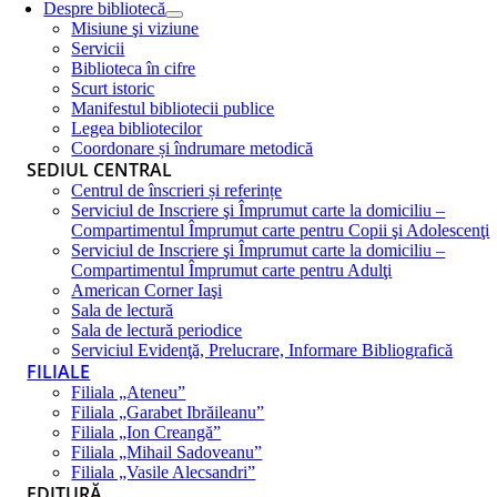
Despre bibliotecă
Misiune şi viziune
Servicii
Biblioteca în cifre
Scurt istoric
Manifestul bibliotecii publice
Legea bibliotecilor
Coordonare și îndrumare metodică
SEDIUL CENTRAL
Centrul de înscrieri și referințe
Serviciul de Inscriere şi Împrumut carte la domiciliu –
Compartimentul Împrumut carte pentru Copii şi Adolescenţi
Serviciul de Inscriere şi Împrumut carte la domiciliu –
Compartimentul Împrumut carte pentru Adulţi
American Corner Iaşi
Sala de lectură
Sala de lectură periodice
Serviciul Evidenţă, Prelucrare, Informare Bibliografică
FILIALE
Filiala „Ateneu”
Filiala „Garabet Ibrăileanu”
Filiala „Ion Creangă”
Filiala „Mihail Sadoveanu”
Filiala „Vasile Alecsandri”
EDITURĂ