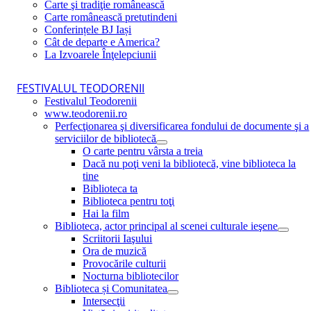
Carte şi tradiţie românească
Carte românească pretutindeni
Conferințele BJ Iași
Cât de departe e America?
La Izvoarele Înţelepciunii
FESTIVALUL TEODORENII
Festivalul Teodorenii
www.teodorenii.ro
Perfecţionarea şi diversificarea fondului de documente şi a
serviciilor de bibliotecă
O carte pentru vârsta a treia
Dacă nu poţi veni la bibliotecă, vine biblioteca la
tine
Biblioteca ta
Biblioteca pentru toţi
Hai la film
Biblioteca, actor principal al scenei culturale ieşene
Scriitorii Iaşului
Ora de muzică
Provocările culturii
Nocturna bibliotecilor
Biblioteca și Comunitatea
Intersecţii