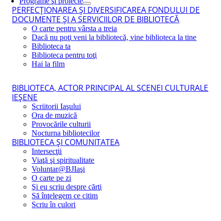
Programe şi proiecte
PERFECŢIONAREA ŞI DIVERSIFICAREA FONDULUI DE
DOCUMENTE ŞI A SERVICIILOR DE BIBLIOTECĂ
O carte pentru vârsta a treia
Dacă nu poţi veni la bibliotecă, vine biblioteca la tine
Biblioteca ta
Biblioteca pentru toţi
Hai la film
BIBLIOTECA, ACTOR PRINCIPAL AL SCENEI CULTURALE
IEŞENE
Scriitorii Iaşului
Ora de muzică
Provocările culturii
Nocturna bibliotecilor
BIBLIOTECA ŞI COMUNITATEA
Intersecţii
Viaţă şi spiritualitate
Voluntar@BJIaşi
O carte pe zi
Şi eu scriu despre cărţi
Să înţelegem ce citim
Scriu în culori