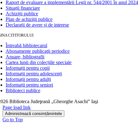
Raport de evaluare a implementării Legii nr. 544/2001 în anul 2024
Situații financiare
Achiziții publice
Plan de achiziţii publice
Declarații de avere și de interese
INA CITITORULUI
Întreabă bibliotecarul
Abonamente publicaţii periodice
Anuare, bibliografii
Cartea lunii din colecțiile speciale
Informații pentru copii
Informații pentru adolescenți
Informații pentru adulți
Informații pentru seniori
Biblioteci publice
026 Biblioteca Judeţeană „Gheorghe Asachi” Iaşi
Page load link
Administrează consimțămintele
Go to Top