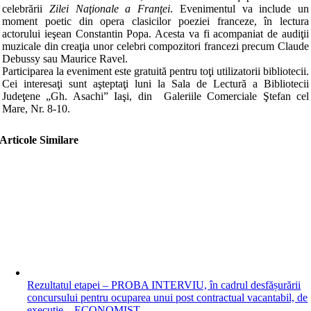
celebrării
Zilei Naţionale a Franţei
. Evenimentul va include un
moment poetic din opera clasicilor poeziei franceze, în lectura
actorului ieşean Constantin Popa. Acesta va fi acompaniat de audiţii
muzicale din creaţia unor celebri compozitori francezi precum Claude
Debussy sau Maurice Ravel.
Participarea la eveniment este gratuită pentru toţi utilizatorii bibliotecii.
Cei interesaţi sunt aşteptaţi luni la Sala de Lectură a Bibliotecii
Judeţene „Gh. Asachi” Iaşi, din Galeriile Comerciale Ştefan cel
Mare, Nr. 8-10.
Articole Similare
Rezultatul etapei – PROBA INTERVIU, în cadrul desfășurării
concursului pentru ocuparea unui post contractual vacantabil, de
execuţie – ECONOMIST