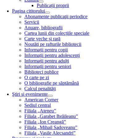
Publicații proprii
Pagina cititorului
Abonamente publicaţii periodice
Servicii
Anuare, bibliografii
Cartea lunii din colecțiile speciale
Carte veche și rară
Noutăţi pe rafturile bibliotecii
Informații pentru copii
Informații pentru adolescenți
Informații pentru adulți
Informații pentru seniori
Biblioteci publice
O carte pe zi
O bibliografie pe săptămână
Calcul penalități
Ştiri şi evenimente
American Corner
Sediul central
Filiala „Ateneu”
Filiala „Garabet Ibrăileanu”
Filiala „Ion Creangă”
Filiala „Mihail Sadoveanu”
Filiala „Vasile Alecsandri”