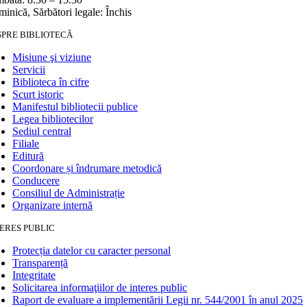
inică, Sărbători legale: Închis
SPRE BIBLIOTECĂ
Misiune şi viziune
Servicii
Biblioteca în cifre
Scurt istoric
Manifestul bibliotecii publice
Legea bibliotecilor
Sediul central
Filiale
Editură
Coordonare și îndrumare metodică
Conducere
Consiliul de Administrație
Organizare internă
ERES PUBLIC
Protecția datelor cu caracter personal
Transparență
Integritate
Solicitarea informaţiilor de interes public
Raport de evaluare a implementării Legii nr. 544/2001 în anul 2025