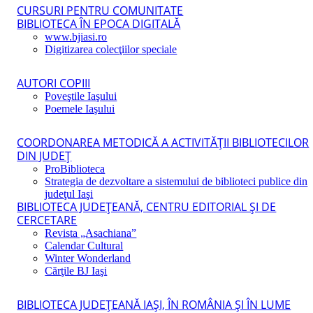
CURSURI PENTRU COMUNITATE
BIBLIOTECA ÎN EPOCA DIGITALĂ
www.bjiasi.ro
Digitizarea colecţiilor speciale
AUTORI COPIII
Poveştile Iaşului
Poemele Iaşului
COORDONAREA METODICĂ A ACTIVITĂŢII BIBLIOTECILOR
DIN JUDEŢ
ProBiblioteca
Strategia de dezvoltare a sistemului de biblioteci publice din
judeţul Iaşi
BIBLIOTECA JUDEŢEANĂ, CENTRU EDITORIAL ŞI DE
CERCETARE
Revista „Asachiana”
Calendar Cultural
Winter Wonderland
Cărţile BJ Iaşi
BIBLIOTECA JUDEŢEANĂ IAŞI, ÎN ROMÂNIA ŞI ÎN LUME