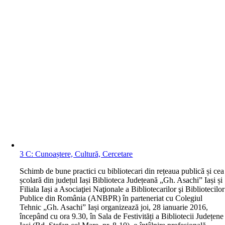
3 C: Cunoaștere, Cultură, Cercetare
S
chimb de bune practici cu bibliotecari din rețeaua publică și cea
școlară din județul Iași Biblioteca Județeană „Gh. Asachi” Iași și
Filiala Iași a Asociaţiei Naţionale a Bibliotecarilor şi Bibliotecilor
Publice din România (ANBPR) în parteneriat cu Colegiul
Tehnic „Gh. Asachi” Iași organizează joi, 28 ianuarie 2016,
începând cu ora 9.30, în Sala de Festivități a Bibliotecii Județene