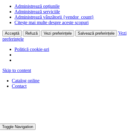
Administrează opțiunile
Administrează serviciile
Administrează vânzătorii {vendor_count}
Citește mai multe despre aceste scopuri
Vezi
Acceptă
Refuză
Vezi preferințele
Salvează preferințele
preferințele
Politică cookie-uri
Skip to content
Catalog online
Contact
Toggle Navigation