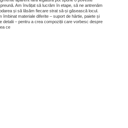
preună. Am învățat să lucrăm în etape, să ne antrenăm
bdarea și să lăsăm fiecare strat să-și găsească locul.
 îmbinat materiale diferite – suport de hârtie, paiete și
te detalii – pentru a crea compoziții care vorbesc despre
ea ce