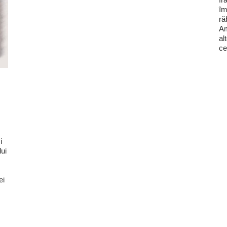
îm
ră
Am
al
ce
i
lui
ei