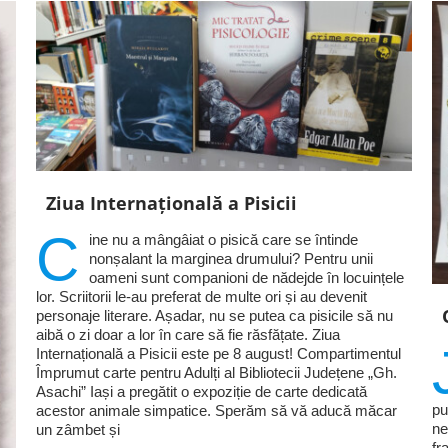
Ziua Internațională a Pisicii
C
ine nu a mângâiat o pisică care se întinde
nonșalant la marginea drumului? Pentru unii
oameni sunt companioni de nădejde în locuințele
lor. Scriitorii le-au preferat de multe ori și au devenit
personaje literare. Așadar, nu se putea ca pisicile să nu
aibă o zi doar a lor în care să fie răsfățate. Ziua
Internațională a Pisicii este pe 8 august! Compartimentul
Împrumut carte pentru Adulți al Bibliotecii Județene „Gh.
Asachi” Iași a pregătit o expoziție de carte dedicată
pu
acestor animale simpatice. Sperăm să vă aducă măcar
ne
un zâmbet și
fr