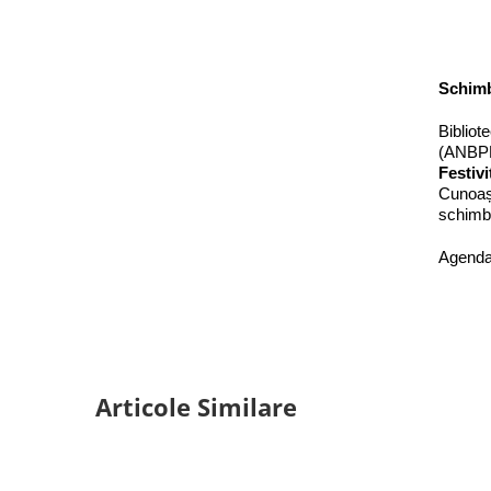
Schimb 
Bibliot
(ANBPR)
Festivi
Cunoașt
schimb 
Agenda 
Articole Similare