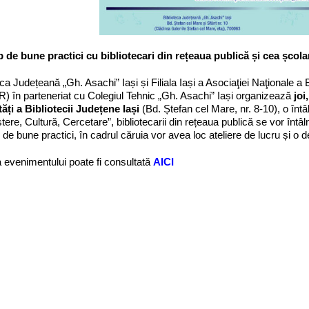
de bune practici cu bibliotecari din rețeaua publică și cea școlar
eca Județeană „Gh. Asachi” Iași și Filiala Iași a Asociaţiei Naţionale a 
 în parteneriat cu Colegiul Tehnic „Gh. Asachi” Iași organizează
joi
tăți a Bibliotecii Județene Iași
(Bd. Ștefan cel Mare, nr. 8-10), o întâ
ere, Cultură, Cercetare”, bibliotecarii din rețeaua publică se vor întâln
de bune practici, în cadrul căruia vor avea loc ateliere de lucru și o 
evenimentului poate fi consultată
AICI