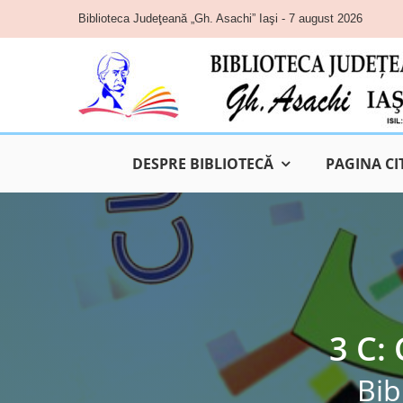
Skip
Biblioteca Judeţeană „Gh. Asachi” Iaşi - 7 august 2026
to
content
DESPRE BIBLIOTECĂ
PAGINA CI
3 C:
Bib