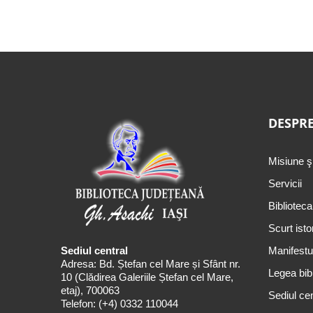
DESPRE
Misiune ş
Servicii
Biblioteca
Scurt isto
Sediul central
Manifestul
Adresa: Bd. Ștefan cel Mare și Sfânt nr.
Legea bibl
10 (Clădirea Galeriile Ștefan cel Mare,
etaj), 700063
Sediul cen
Telefon:
(+4) 0332 110044