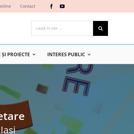
online
Contact
Cautare...
ŞI PROIECTE
INTERES PUBLIC
etare
Iaşi