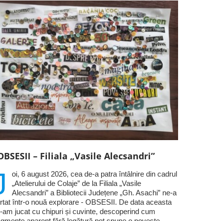
OBSESII – Filiala „Vasile Alecsandri”
J
oi, 6 august 2026, cea de-a patra întâlnire din cadrul
„Atelierului de Colaje” de la Filiala „Vasile
Alecsandri” a Bibliotecii Județene „Gh. Asachi” ne-a
rtat într-o nouă explorare - OBSESII. De data aceasta
-am jucat cu chipuri și cuvinte, descoperind cum
agmente aparent fără legătură pot spune o poveste