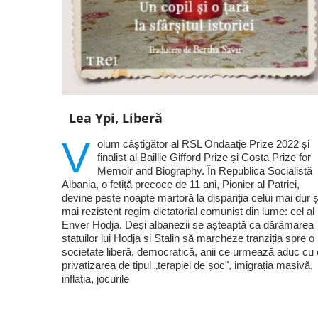
Lea Ypi, Liberă
V
olum câștigător al RSL Ondaatje Prize 2022 și
finalist al Baillie Gifford Prize și Costa Prize for
Memoir and Biography. În Republica Socialistă
Albania, o fetiță precoce de 11 ani, Pionier al Patriei,
devine peste noapte martoră la dispariția celui mai dur ș
mai rezistent regim dictatorial comunist din lume: cel al 
Enver Hodja. Deși albanezii se așteaptă ca dărâmarea
statuilor lui Hodja și Stalin să marcheze tranziția spre o
societate liberă, democratică, anii ce urmează aduc cu 
privatizarea de tipul „terapiei de șoc", imigrația masivă,
inflația, jocurile