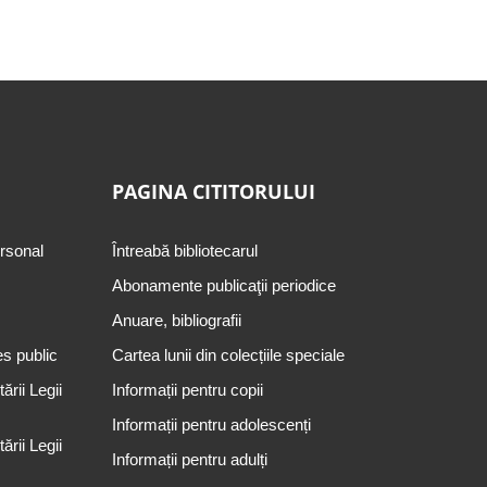
PAGINA CITITORULUI
ersonal
Întreabă bibliotecarul
Abonamente publicaţii periodice
Anuare, bibliografii
es public
Cartea lunii din colecțiile speciale
rii Legii
Informații pentru copii
Informații pentru adolescenți
rii Legii
Informații pentru adulți