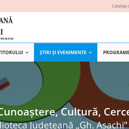
Catalog 
TITORULUI
ŞTIRI ŞI EVENIMENTE
PROGRAME 
 Cunoaștere, Cultură, Cerc
lioteca Judeţeană „Gh. Asachi” 