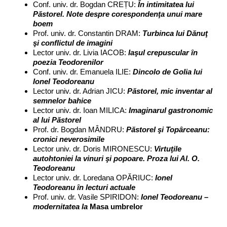
Conf. univ. dr. Bogdan CREȚU:
În intimitatea lui
Păstorel. Note despre corespondenţa unui mare
boem
Prof. univ. dr. Constantin DRAM:
Turbinca lui Dănuţ
şi conflictul de imagini
Lector univ. dr. Livia IACOB:
Iaşul crepuscular în
poezia Teodorenilor
Conf. univ. dr. Emanuela ILIE:
Dincolo de Golia lui
Ionel Teodoreanu
Lector univ. dr. Adrian JICU:
Păstorel, mic inventar al
semnelor bahice
Lector univ. dr. Ioan MILICA:
Imaginarul gastronomic
al lui Păstorel
Prof. dr. Bogdan MÂNDRU:
Păstorel şi Topârceanu:
cronici neverosimile
Lector univ. dr. Doris MIRONESCU:
Virtuţile
autohtoniei la vinuri şi popoare. Proza lui Al. O.
Teodoreanu
Lector univ. dr. Loredana OPĂRIUC:
Ionel
Teodoreanu în lecturi actuale
Prof. univ. dr. Vasile SPIRIDON:
Ionel Teodoreanu –
modernitatea la
Masa umbrelor