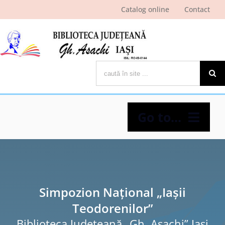
Skip
Catalog online
Contact
to
content
Cautare...
Go to...
Despre bibliotecă
Pagina cititorului
Simpozion Naţional „Iaşii
Teodorenilor”
Ştiri şi evenimente
Biblioteca Judeţeană „Gh. Asachi” Iaşi