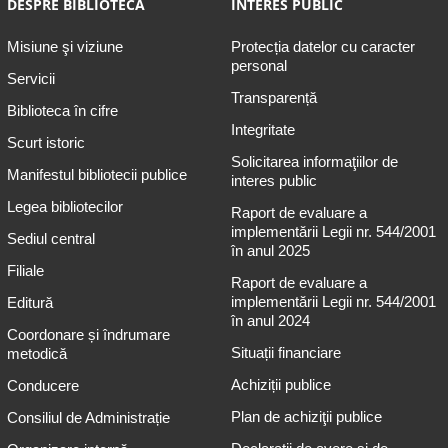
DESPRE BIBLIOTECĂ
INTERES PUBLIC
Misiune şi viziune
Protecția datelor cu caracter
personal
Servicii
Transparență
Biblioteca în cifre
Integritate
Scurt istoric
Solicitarea informaţiilor de
Manifestul bibliotecii publice
interes public
Legea bibliotecilor
Raport de evaluare a
implementării Legii nr. 544/2001
Sediul central
în anul 2025
Filiale
Raport de evaluare a
implementării Legii nr. 544/2001
Editură
în anul 2024
Coordonare și îndrumare
Situații financiare
metodică
Achiziții publice
Conducere
Plan de achiziţii publice
Consiliul de Administrație