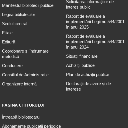
Solicitarea informaţiilor de
Manifestul bibliotecii publice
interes public
Legea bibliotecilor
Raport de evaluare a
implementării Legii nr. 544/2001
Sediul central
în anul 2025
Filiale
Raport de evaluare a
implementării Legii nr. 544/2001
Editură
în anul 2024
Coordonare și îndrumare
Situații financiare
metodică
Achiziții publice
Conducere
Plan de achiziţii publice
Consiliul de Administrație
Declarații de avere și de
Organizare internă
interese
PAGINA CITITORULUI
Întreabă bibliotecarul
Abonamente publicaţii periodice