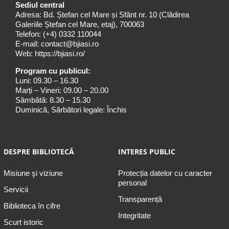
Sediul central
Adresa: Bd. Ștefan cel Mare și Sfânt nr. 10 (Clădirea
Galeriile Ștefan cel Mare, etaj), 700063
Telefon:
(+4) 0332 110044
E-mail:
contact@bjiasi.ro
Web:
https://bjiasi.ro/
Program cu publicul:
Luni: 09.30 – 16.30
Marți – Vineri: 09.00 – 20.00
Sâmbătă: 8.30 – 15.30
Duminică, Sărbători legale: Închis
DESPRE BIBLIOTECĂ
INTERES PUBLIC
Misiune şi viziune
Protecția datelor cu caracter
personal
Servicii
Transparență
Biblioteca în cifre
Integritate
Scurt istoric