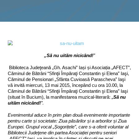
Programe şi proiecte
Interes public
„Să nu uităm nicicând!
”
Biblioteca Judeţeană „Gh. Asachi” Iași și Asociația „AFECT”,
Căminul de Bătrâni “Sfinţii Împăraţi Constantin şi Elena” Iaşi,
Căminul de Pensionari „Sfânta Cuvioasă Parascheva” Iaşi
vă invită miercuri, 13 mai 2015, începând cu ora 10.00, la
Căminul de Bătrâni “Sfinţii Împăraţi Constantin şi Elena” Iaşi
(situat în Bucium), la manifestarea muzical-literară:
„
Să nu
uităm nicicând!
”
.
Evenimentul aduce în prim plan două evenimente importante
pentru carte și societate: Ziua păsărilor și a arborilor și Ziua
Europei. Grupul vocal „Șogorițele”, care s-a oferit voluntar al
Bibliotecii Judeţene din partea Asociației pentru seniori
„AFECT” Iași, va implica în cântec și discuții pe acei