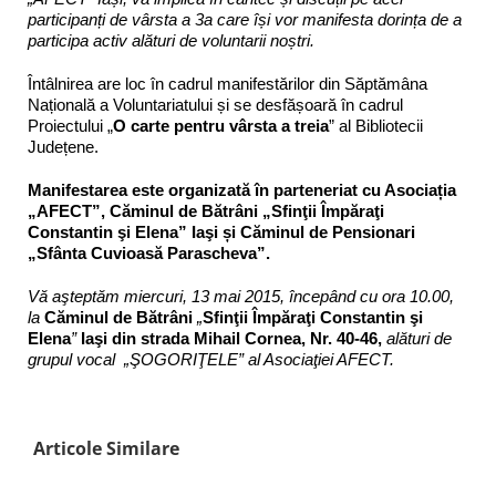
participanți de vârsta a 3a care își vor manifesta dorința de a
participa activ alături de voluntarii noștri.
Întâlnirea are loc în cadrul manifestărilor din Săptămâna
Națională a Voluntariatului și se desfășoară în cadrul
Proiectului „
O carte pentru
vârsta a treia
” al Bibliotecii
Județene.
Manifestarea este organizată în parteneriat cu Asociația
„AFECT”, Căminul de Bătrâni „Sfinţii Împăraţi
Constantin şi Elena” Iaşi și Căminul de Pensionari
„Sfânta Cuvioasă Parascheva”.
Vă aşteptăm miercuri, 13 mai 2015, începând cu ora 10.00,
la
Căminul de Bătrâni
„
Sfinţii Împăraţi Constantin şi
Elena
”
Iaş
i
din s
trada Mihail Cornea, Nr. 40-46,
alături de
grupul vocal „
ŞOGORIŢELE
”
al Asociaţiei AFECT.
Articole Similare