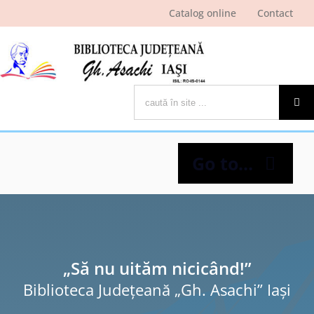
Skip
Catalog online
Contact
to
content
Cautare...
Go to...
Despre bibliotecă
Pagina cititorului
„Să nu uităm nicicând!”
Biblioteca Judeţeană „Gh. Asachi” Iaşi
Ştiri şi evenimente