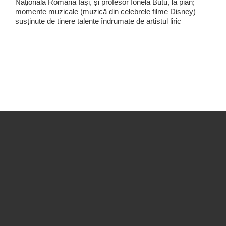
Națională Română Iași, și profesor Ionela Butu, la pian;
momente muzicale (muzică din celebrele filme Disney)
susținute de tinere talente îndrumate de artistul liric