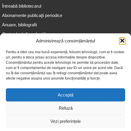
Întreabă bibliotecarul
Abonamente publicaţii periodice
Anuare, bibliografii
Cartea lunii din colecțiile
speciale
Administrează consimțământul
Informații pentru copii
Pentru a oferi cea mai bună experiență, folosim tehnologii, cum ar fi cookie-
uri, pentru a stoca și/sau accesa informațiile despre dispozitive.
Informații pentru adolescenți
Consimțământul pentru aceste tehnologii ne permite să procesăm date,
Informații pentru adulți
cum ar fi comportamentul de navigare sau ID-uri unice pe acest site. Dacă
nu îți dai consimțământul sau îți retragi consimțământul dat poate avea
Informații pentru seniori
afecte negative asupra unor anumite funcționalități și funcții.
Biblioteci publice
Acceptă
Refuză
Vezi preferințele
© 2026 Biblioteca Judeţeană „Gheorghe Asachi” Iaşi