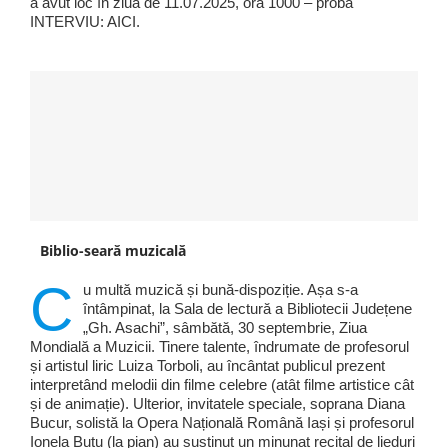
a avut loc în ziua de 11.07.2025, ora 1000 – proba
INTERVIU: AICI.
Biblio-seară muzicală
C
u multă muzică și bună-dispoziție. Așa s-a
întâmpinat, la Sala de lectură a Bibliotecii Județene
„Gh. Asachi”, sâmbătă, 30 septembrie, Ziua
Mondială a Muzicii. Tinere talente, îndrumate de profesorul
și artistul liric Luiza Torboli, au încântat publicul prezent
interpretând melodii din filme celebre (atât filme artistice cât
și de animație). Ulterior, invitatele speciale, soprana Diana
Bucur, solistă la Opera Națională Română Iași și profesorul
Ionela Butu (la pian) au susținut un minunat recital de lieduri