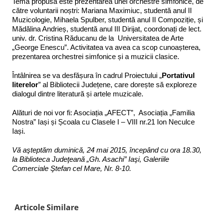
Tema propusă este prezentarea unei orchestre simfonice, de
către voluntarii noștri: Mariana Maximiuc, studentă anul II
Muzicologie, Mihaela Spulber, studentă anul II Compoziție, și
Mădălina Andrieș, studentă anul III Dirijat, coordonați de lect.
univ. dr. Cristina Răducanu de la Universitatea de Arte
„George Enescu”. Activitatea va avea ca scop cunoașterea,
prezentarea orchestrei simfonice și a muzicii clasice.
Întâlnirea se va desfășura în cadrul Proiectului „
Portativul
literelor
” al Bibliotecii Județene, care dorește să exploreze
dialogul dintre literatură și artele muzicale.
Alături de noi vor fi: Asociația „AFECT”, Asociația „Familia
Nostra” Iași și Școala cu Clasele I – VIII nr.21 Ion Neculce
Iași.
Vă aşteptăm
duminică
, 24 mai 2015, începând cu ora 18.30,
la Biblioteca Judeţeană „Gh. Asachi” Iaşi, Galeriile
Comerciale Ştefan cel Mare, Nr. 8-10
.
Articole Similare