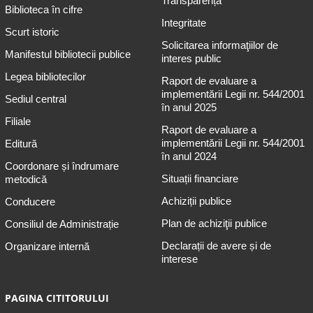
Transparență
Biblioteca în cifre
Integritate
Scurt istoric
Solicitarea informaţiilor de
Manifestul bibliotecii publice
interes public
Legea bibliotecilor
Raport de evaluare a
implementării Legii nr. 544/2001
Sediul central
în anul 2025
Filiale
Raport de evaluare a
implementării Legii nr. 544/2001
Editură
în anul 2024
Coordonare și îndrumare
Situații financiare
metodică
Achiziții publice
Conducere
Plan de achiziţii publice
Consiliul de Administrație
Declarații de avere și de
Organizare internă
interese
PAGINA CITITORULUI