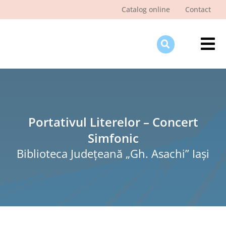
Skip
Catalog online
Contact
to
content
Tog
Nav
Des
Pagi
Şti
Portativul Literelor – Concert
Simfonic
Pro
Biblioteca Judeţeană „Gh. Asachi” Iaşi
Int