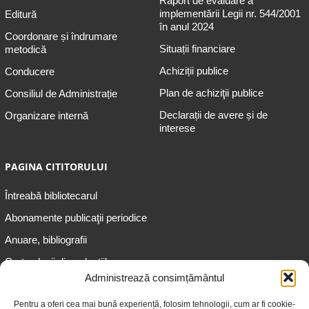
Raport de evaluare a
implementării Legii nr. 544/2001
Editură
în anul 2024
Coordonare și îndrumare
Situații financiare
metodică
Achiziții publice
Conducere
Plan de achiziţii publice
Consiliul de Administrație
Declarații de avere și de
Organizare internă
interese
PAGINA CITITORULUI
Întreabă bibliotecarul
Abonamente publicaţii periodice
Anuare, bibliografii
Cartea lunii din colecțiile
speciale
Administrează consimțământul
Informații pentru copii
Pentru a oferi cea mai bună experiență, folosim tehnologii, cum ar fi cookie-