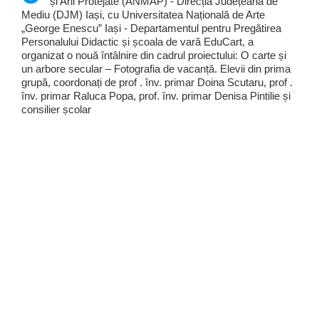
și Arii Protejate (ANMAP) - Direcția Județeană de
Mediu (DJM) Iași, cu Universitatea Națională de Arte
„George Enescu” Iași - Departamentul pentru Pregătirea
Personalului Didactic și școala de vară EduCart, a
organizat o nouă întâlnire din cadrul proiectului: O carte și
un arbore secular – Fotografia de vacanță. Elevii din prima
grupă, coordonați de prof . înv. primar Doina Scutaru, prof .
înv. primar Raluca Popa, prof. înv. primar Denisa Pintilie și
consilier școlar