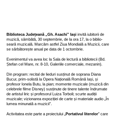
Biblioteca Județeană „Gh. Asachi” Iași
invită iubitorii de
muzică, sâmbătă, 30 septembrie, de la ora 17, la o biblio-
seară muzicală. Marcăm astfel Ziua Mondială a Muzicii, care
se sărbătorește anual pe data de 1 octombrie.
Evenimentul va avea loc la Sala de lectură a bibliotecii (Bd.
Ștefan cel Mare, nr. 8-10, Galeriile comerciale, mezanin).
Din program: recital de lieduri susținut de soprana Diana
Bucur, prim-solistă la Opera Națională Română Iași, și
profesor Ionela Butu, la pian; momente muzicale (muzică din
celebrele filme Disney) susținute de tinere talente îndrumate
de artistul liric și profesorul Luiza Torboli; scurte audiții
muzicale; vizionarea expoziției de carte și materiale audio „În
lumea minunată a muzicii”.
Activitatea este parte a proiectului „
Portativul literelor
” care