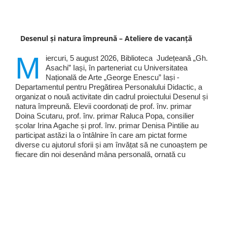
Desenul și natura împreună – Ateliere de vacanță
M
iercuri, 5 august 2026, Biblioteca Județeană „Gh.
Asachi” Iași, în parteneriat cu Universitatea
Națională de Arte „George Enescu” Iași -
Departamentul pentru Pregătirea Personalului Didactic, a
organizat o nouă activitate din cadrul proiectului Desenul și
natura împreună. Elevii coordonați de prof. înv. primar
Doina Scutaru, prof. înv. primar Raluca Popa, consilier
școlar Irina Agache și prof. înv. primar Denisa Pintilie au
participat astăzi la o întâlnire în care am pictat forme
diverse cu ajutorul sforii și am învățat să ne cunoaștem pe
fiecare din noi desenând mâna personală, ornată cu