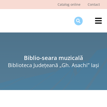
Skip
Catalog online
Contact
to
content
Tog
Nav
Des
Pagi
Şti
Biblio-seara muzicală
Biblioteca Judeţeană „Gh. Asachi” Iaşi
Pro
Int