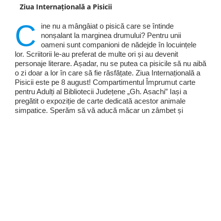
Ziua Internațională a Pisicii
C
ine nu a mângâiat o pisică care se întinde
nonșalant la marginea drumului? Pentru unii
oameni sunt companioni de nădejde în locuințele
lor. Scriitorii le-au preferat de multe ori și au devenit
personaje literare. Așadar, nu se putea ca pisicile să nu aibă
o zi doar a lor în care să fie răsfățate. Ziua Internațională a
Pisicii este pe 8 august! Compartimentul Împrumut carte
pentru Adulți al Bibliotecii Județene „Gh. Asachi” Iași a
pregătit o expoziție de carte dedicată acestor animale
simpatice. Sperăm să vă aducă măcar un zâmbet și