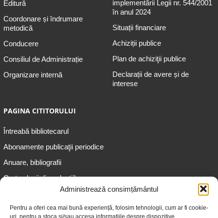
implementării Legii nr. 544/2001
Editură
în anul 2024
Coordonare și îndrumare
Situații financiare
metodică
Achiziții publice
Conducere
Plan de achiziţii publice
Consiliul de Administrație
Declarații de avere și de
Organizare internă
interese
PAGINA CITITORULUI
Întreabă bibliotecarul
Abonamente publicaţii periodice
Anuare, bibliografii
Cartea lunii din colecțiile
speciale
Administrează consimțământul
Informații pentru copii
Pentru a oferi cea mai bună experiență, folosim tehnologii, cum ar fi cookie-
uri, pentru a stoca și/sau accesa informațiile despre dispozitive.