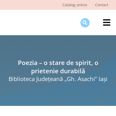
Skip
Catalog online
Contact
to
content
Tog
Nav
Des
Pagi
Şti
Poezia – o stare de spirit, o
prietenie durabilă
Pro
Biblioteca Judeţeană „Gh. Asachi” Iaşi
Int