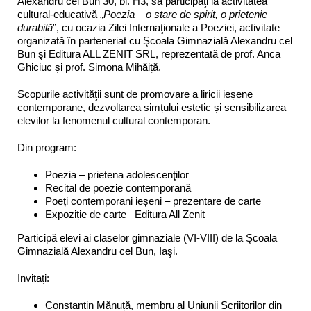
Alexandru cel Bun 30, bl. H3, să participaţi la activitatea
cultural-educativă „
Poezia – o stare de spirit, o prietenie
durabilă
”, cu ocazia Zilei Internaţionale a Poeziei, activitate
organizată în parteneriat cu Şcoala Gimnazială Alexandru cel
Bun şi Editura ALL ZENIT SRL, reprezentată de prof. Anca
Ghiciuc și prof. Simona Mihăiță.
Scopurile activităţii sunt de promovare a liricii ieșene
contemporane, dezvoltarea simțului estetic și sensibilizarea
elevilor la fenomenul cultural contemporan.
Din program:
Poezia – prietena adolescenţilor
Recital de poezie contemporană
Poeți contemporani ieșeni – prezentare de carte
Expoziție de carte– Editura All Zenit
Participă elevi ai claselor gimnaziale (VI-VIII) de la Şcoala
Gimnazială Alexandru cel Bun, Iaşi.
Invitați:
Constantin Mănuță, membru al Uniunii Scriitorilor din