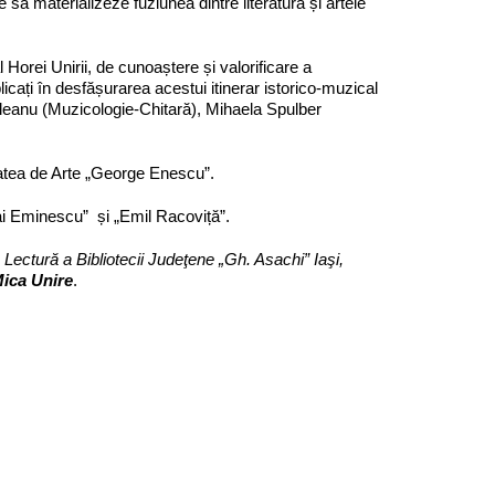
e să materializeze fuziunea dintre literatură și artele
 Horei Unirii, de cunoaștere și valorificare a
icați în desfășurarea acestui itinerar istorico-muzical
eanu (Muzicologie-Chitară), Mihaela Spulber
itatea de Arte „George Enescu”.
hai Eminescu” și „Emil Racoviță”.
e Lectură
a Bibliotecii Judeţene „Gh. Asachi” Iaşi,
ica Unire
.