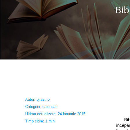
Bib
Autor:
bjiasi.ro
Categorii:
calendar
Ultima actualizare: 24 ianuarie 2015
Bibliot
Timp citire: 1 min
începân