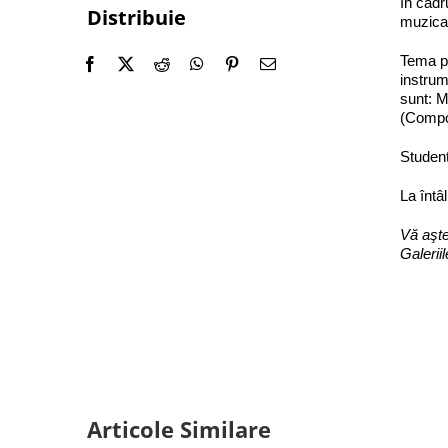
în cadru
Distribuie
muzica
Tema pr
instrum
sunt: 
(Compoz
Studenț
La întâ
Vă aşt
Galerii
Articole Similare