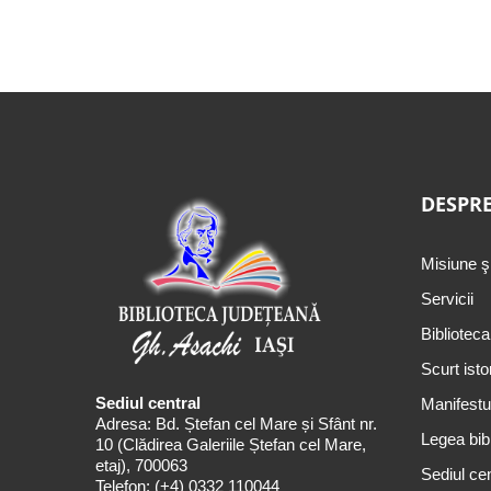
DESPRE
Misiune ş
Servicii
Biblioteca
Scurt isto
Sediul central
Manifestul
Adresa: Bd. Ștefan cel Mare și Sfânt nr.
Legea bibl
10 (Clădirea Galeriile Ștefan cel Mare,
etaj), 700063
Sediul cen
Telefon:
(+4) 0332 110044