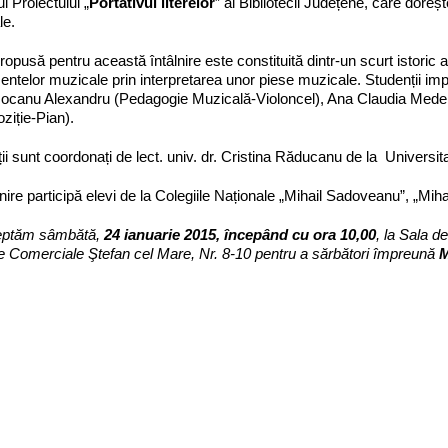
l Proiectului „
Portativul literelor
” al Bibliotecii Județene, care doreșt
le.
opusă pentru această întâlnire este constituită dintr-un scurt istoric al
entelor muzicale prin interpretarea unor piese muzicale. Studenții impl
Mocanu Alexandru (Pedagogie Muzicală-Violoncel), Ana Claudia Medel
iție-Pian).
ii sunt coordonați de lect. univ. dr. Cristina Răducanu de la Univers
lnire participă elevi de la Colegiile Naționale „Mihail Sadoveanu”, „Mi
eptăm s
âmbătă,
24 ianuarie 2015, începând cu ora 10,00
, la Sala d
le Comerciale Ştefan cel Mare, Nr. 8-10 pentru a sărbători împreună
M