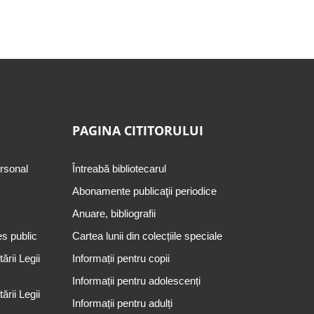
PAGINA CITITORULUI
ersonal
Întreabă bibliotecarul
Abonamente publicaţii periodice
Anuare, bibliografii
es public
Cartea lunii din colecțiile speciale
rii Legii
Informații pentru copii
Informații pentru adolescenți
rii Legii
Informații pentru adulți