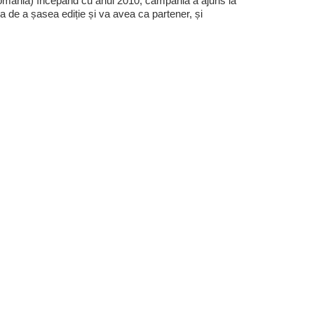
mânia) începând cu anul 2010, campania a ajuns la
a de a șasea ediție și va avea ca partener, și