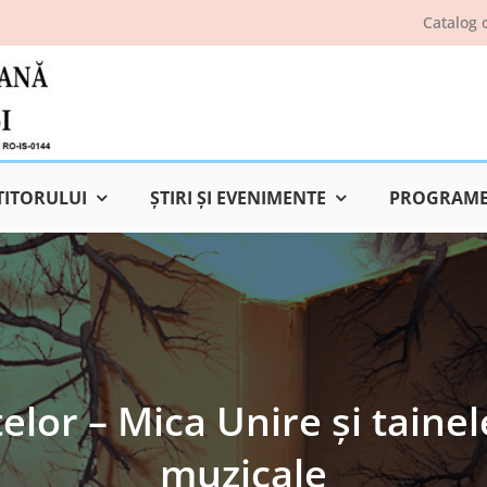
Catalog 
TITORULUI
ŞTIRI ŞI EVENIMENTE
PROGRAME 
lor – Mica Unire și taine
muzicale