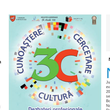
n
Ju
ev
20
se
Bd
Na
l