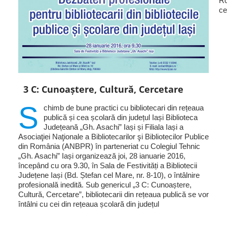
Ro
ce
3 C: Cunoaștere, Cultură, Cercetare
S
chimb de bune practici cu bibliotecari din rețeaua
publică și cea școlară din județul Iași Biblioteca
Județeană „Gh. Asachi” Iași și Filiala Iași a
Asociaţiei Naţionale a Bibliotecarilor şi Bibliotecilor Publice
din România (ANBPR) în parteneriat cu Colegiul Tehnic
„Gh. Asachi” Iași organizează joi, 28 ianuarie 2016,
începând cu ora 9.30, în Sala de Festivități a Bibliotecii
Județene Iași (Bd. Ștefan cel Mare, nr. 8-10), o întâlnire
profesională inedită. Sub genericul „3 C: Cunoaștere,
Cultură, Cercetare”, bibliotecarii din rețeaua publică se vor
întâlni cu cei din rețeaua școlară din județul