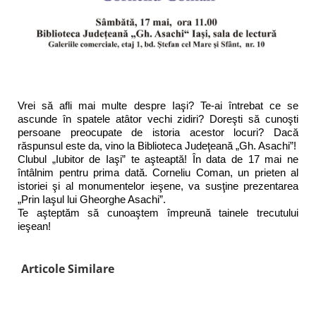
Vrei să afli mai multe despre Iaşi? Te-ai întrebat ce se
ascunde în spatele atâtor vechi zidiri? Doreşti să cunoşti
persoane preocupate de istoria acestor locuri? Dacă
răspunsul este da, vino la Biblioteca Judeţeană „Gh. Asachi”!
Clubul „Iubitor de Iaşi” te aşteaptă! În data de 17 mai ne
întâlnim pentru prima dată. Corneliu Coman, un prieten al
istoriei şi al monumentelor ieşene, va susţine prezentarea
„Prin Iaşul lui Gheorghe Asachi”.
Te aşteptăm să cunoaştem împreună tainele trecutului
ieşean!
Articole Similare