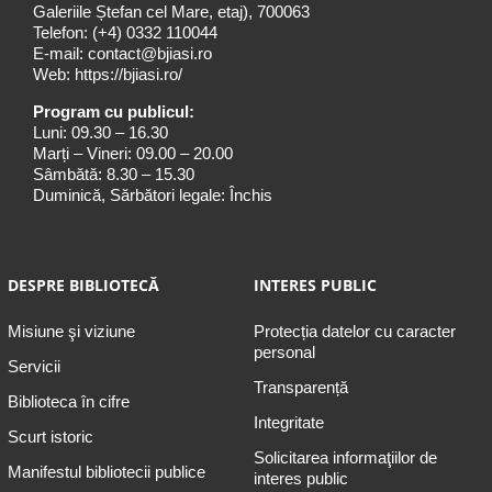
Galeriile Ștefan cel Mare, etaj), 700063
Telefon:
(+4) 0332 110044
E-mail:
contact@bjiasi.ro
Web:
https://bjiasi.ro/
Program cu publicul:
Luni: 09.30 – 16.30
Marți – Vineri: 09.00 – 20.00
Sâmbătă: 8.30 – 15.30
Duminică, Sărbători legale: Închis
DESPRE BIBLIOTECĂ
INTERES PUBLIC
Misiune şi viziune
Protecția datelor cu caracter
personal
Servicii
Transparență
Biblioteca în cifre
Integritate
Scurt istoric
Solicitarea informaţiilor de
Manifestul bibliotecii publice
interes public