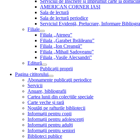
Serviciul de Inscriere şi Împrumut carte la domici
AMERICAN CORNER IAŞI
Sala de lectură
Sala de lectură periodice
Serviciul Evidenţă, Prelucrare, Informare Bibliogra
Filiale
Filiala „Ateneu”
Filiala „Garabet Ibrăileanu”
Filiala „Ion Creangă”
Filiala „Mihail Sadoveanu”
Filiala „Vasile Alecsandri”
Editură
Publicații proprii
Pagina cititorului
Abonamente publicaţii periodice
Servicii
Anuare, bibliografii
Cartea lunii din colecțiile speciale
Carte veche și rară
Noutăţi pe rafturile bibliotecii
Informații pentru copii
Informații pentru adolescenți
Informații pentru adulți
Informații pentru seniori
Biblioteci publice