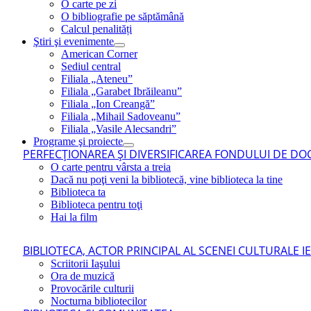
O carte pe zi
O bibliografie pe săptămână
Calcul penalități
Ştiri şi evenimente
American Corner
Sediul central
Filiala „Ateneu”
Filiala „Garabet Ibrăileanu”
Filiala „Ion Creangă”
Filiala „Mihail Sadoveanu”
Filiala „Vasile Alecsandri”
Programe şi proiecte
PERFECŢIONAREA ŞI DIVERSIFICAREA FONDULUI DE DOC
O carte pentru vârsta a treia
Dacă nu poţi veni la bibliotecă, vine biblioteca la tine
Biblioteca ta
Biblioteca pentru toţi
Hai la film
BIBLIOTECA, ACTOR PRINCIPAL AL SCENEI CULTURALE I
Scriitorii Iaşului
Ora de muzică
Provocările culturii
Nocturna bibliotecilor