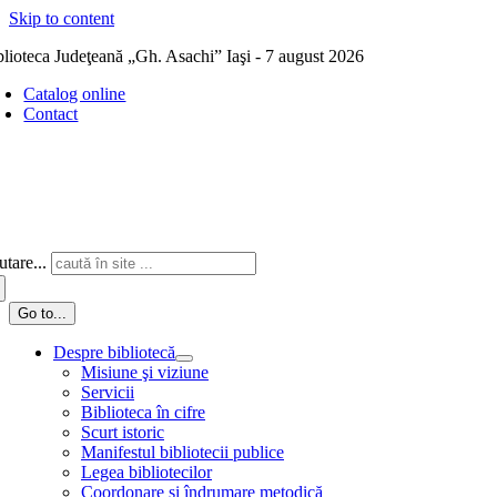
Skip to content
blioteca Judeţeană „Gh. Asachi” Iaşi - 7 august 2026
Catalog online
Contact
tare...
Go to...
Despre bibliotecă
Misiune şi viziune
Servicii
Biblioteca în cifre
Scurt istoric
Manifestul bibliotecii publice
Legea bibliotecilor
Coordonare și îndrumare metodică