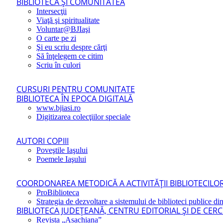
BIBLIOTECA ŞI COMUNITATEA
Intersecţii
Viaţă şi spiritualitate
Voluntar@BJIaşi
O carte pe zi
Şi eu scriu despre cărţi
Să înţelegem ce citim
Scriu în culori
CURSURI PENTRU COMUNITATE
BIBLIOTECA ÎN EPOCA DIGITALĂ
www.bjiasi.ro
Digitizarea colecţiilor speciale
AUTORI COPIII
Poveştile Iaşului
Poemele Iaşului
COORDONAREA METODICĂ A ACTIVITĂŢII BIBLIOTECILOR
ProBiblioteca
Strategia de dezvoltare a sistemului de biblioteci publice din
BIBLIOTECA JUDEŢEANĂ, CENTRU EDITORIAL ŞI DE CER
Revista „Asachiana”