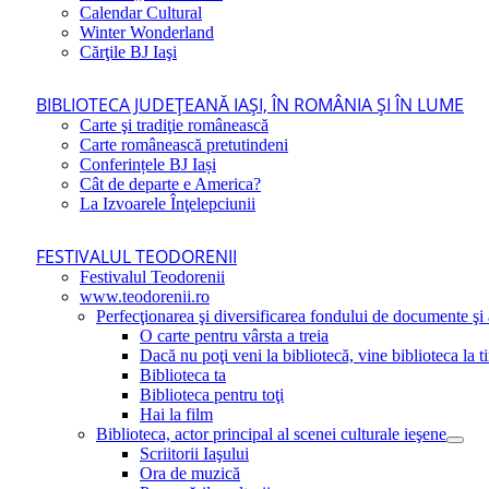
Calendar Cultural
Winter Wonderland
Cărţile BJ Iaşi
BIBLIOTECA JUDEŢEANĂ IAŞI, ÎN ROMÂNIA ŞI ÎN LUME
Carte şi tradiţie românească
Carte românească pretutindeni
Conferințele BJ Iași
Cât de departe e America?
La Izvoarele Înţelepciunii
FESTIVALUL TEODORENII
Festivalul Teodorenii
www.teodorenii.ro
Perfecţionarea şi diversificarea fondului de documente şi a
O carte pentru vârsta a treia
Dacă nu poţi veni la bibliotecă, vine biblioteca la t
Biblioteca ta
Biblioteca pentru toţi
Hai la film
Biblioteca, actor principal al scenei culturale ieşene
Scriitorii Iaşului
Ora de muzică