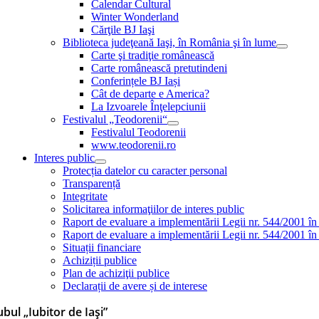
Calendar Cultural
Winter Wonderland
Cărţile BJ Iaşi
Biblioteca judeţeană Iaşi, în România şi în lume
Carte şi tradiţie românească
Carte românească pretutindeni
Conferințele BJ Iași
Cât de departe e America?
La Izvoarele Înţelepciunii
Festivalul „Teodorenii“
Festivalul Teodorenii
www.teodorenii.ro
Interes public
Protecția datelor cu caracter personal
Transparență
Integritate
Solicitarea informaţiilor de interes public
Raport de evaluare a implementării Legii nr. 544/2001 în
Raport de evaluare a implementării Legii nr. 544/2001 în
Situații financiare
Achiziții publice
Plan de achiziţii publice
Declarații de avere și de interese
ubul „Iubitor de Iaşi”