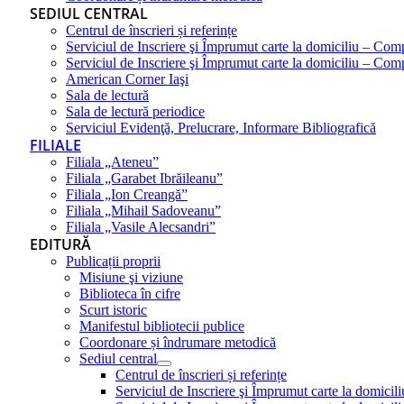
SEDIUL CENTRAL
Centrul de înscrieri și referințe
Serviciul de Inscriere şi Împrumut carte la domiciliu – Com
Serviciul de Inscriere şi Împrumut carte la domiciliu – Co
American Corner Iaşi
Sala de lectură
Sala de lectură periodice
Serviciul Evidenţă, Prelucrare, Informare Bibliografică
FILIALE
Filiala „Ateneu”
Filiala „Garabet Ibrăileanu”
Filiala „Ion Creangă”
Filiala „Mihail Sadoveanu”
Filiala „Vasile Alecsandri”
EDITURĂ
Publicații proprii
Misiune şi viziune
Biblioteca în cifre
Scurt istoric
Manifestul bibliotecii publice
Coordonare și îndrumare metodică
Sediul central
Centrul de înscrieri și referințe
Serviciul de Inscriere şi Împrumut carte la domici