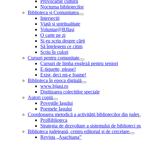
Provocările culturii
Nocturna bibliotecilor
Biblioteca și Comunitatea
Intersecţii
Viaţă şi spiritualitate
Voluntar@BJIaşi
O carte pe zi
Şi eu scriu despre cărţi
Să înţelegem ce citim
Scriu în culori
Cursuri pentru comunitate
Cursuri de limba engleză pentru seniori
E-tiquette, please!
Exist, deci mi-e foame!
Biblioteca în epoca digitală
www.bjiasi.ro
Digitizarea colecţiilor speciale
Autori copiii
Poveştile Iaşului
Poemele Iaşului
Coordonarea metodică a activităţii bibliotecilor din judeţ
ProBiblioteca
Strategia de dezvoltare a sistemului de biblioteci pu
Biblioteca judeţeană, centru editorial şi de cercetare
Revista „Asachiana”