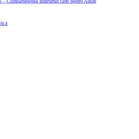
liu – Compartimentul Împrumut carte pentru Adulţi
fică