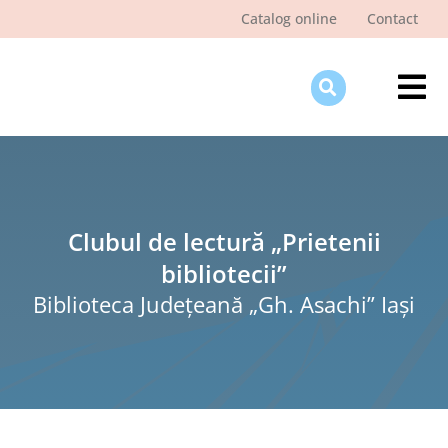
Skip
Catalog online
Contact
to
content
Tog
Nav
Des
Pagi
Şti
Clubul de lectură „Prietenii
bibliotecii”
Pro
Biblioteca Judeţeană „Gh. Asachi” Iaşi
Int