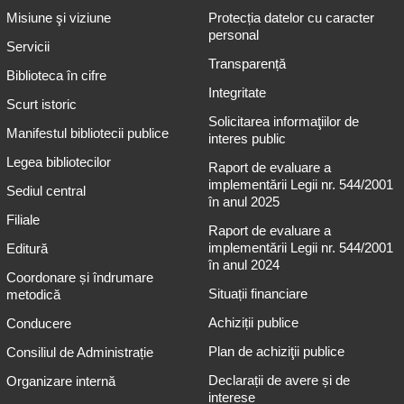
Misiune şi viziune
Protecția datelor cu caracter
personal
Servicii
Transparență
Biblioteca în cifre
Integritate
Scurt istoric
Solicitarea informaţiilor de
Manifestul bibliotecii publice
interes public
Legea bibliotecilor
Raport de evaluare a
implementării Legii nr. 544/2001
Sediul central
în anul 2025
Filiale
Raport de evaluare a
implementării Legii nr. 544/2001
Editură
în anul 2024
Coordonare și îndrumare
Situații financiare
metodică
Achiziții publice
Conducere
Plan de achiziţii publice
Consiliul de Administrație
Declarații de avere și de
Organizare internă
interese