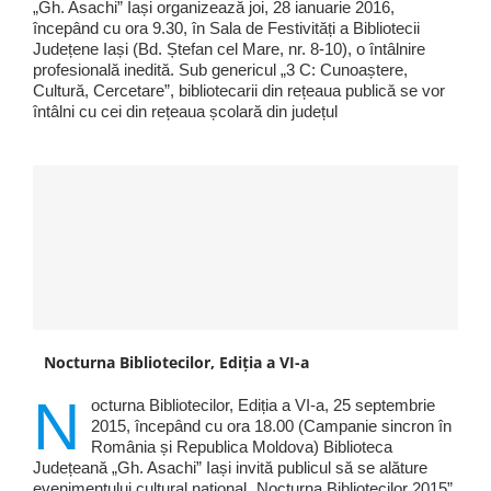
„Gh. Asachi” Iași organizează joi, 28 ianuarie 2016,
începând cu ora 9.30, în Sala de Festivități a Bibliotecii
Județene Iași (Bd. Ștefan cel Mare, nr. 8-10), o întâlnire
profesională inedită. Sub genericul „3 C: Cunoaștere,
Cultură, Cercetare”, bibliotecarii din rețeaua publică se vor
întâlni cu cei din rețeaua școlară din județul
Nocturna Bibliotecilor, Ediția a VI-a
N
octurna Bibliotecilor, Ediția a VI-a, 25 septembrie
2015, începând cu ora 18.00 (Campanie sincron în
România și Republica Moldova) Biblioteca
Județeană „Gh. Asachi” Iași invită publicul să se alăture
evenimentului cultural naţional „Nocturna Bibliotecilor 2015”,