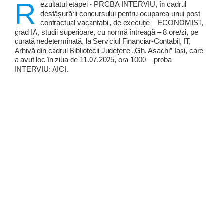
R
ezultatul etapei - PROBA INTERVIU, în cadrul
desfășurării concursului pentru ocuparea unui post
contractual vacantabil, de execuţie – ECONOMIST,
grad IA, studii superioare, cu normă întreagă – 8 ore/zi, pe
durată nedeterminată, la Serviciul Financiar-Contabil, IT,
Arhivă din cadrul Bibliotecii Judeţene „Gh. Asachi” Iaşi, care
a avut loc în ziua de 11.07.2025, ora 1000 – proba
INTERVIU: AICI.