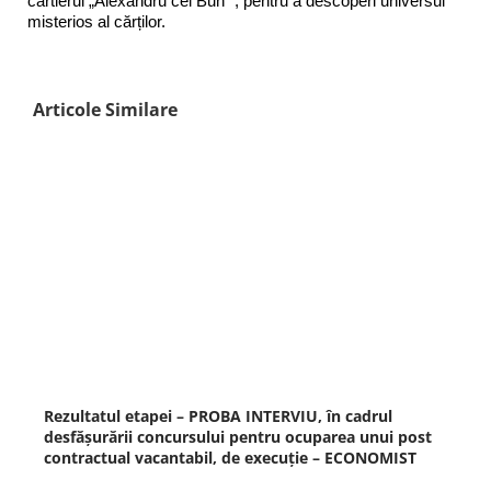
cartierul „Alexandru cel Bun” , pentru a descoperi universul
misterios al cărților.
Articole Similare
Rezultatul etapei – PROBA INTERVIU, în cadrul
desfășurării concursului pentru ocuparea unui post
contractual vacantabil, de execuţie – ECONOMIST