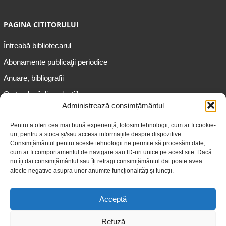
PAGINA CITITORULUI
Întreabă bibliotecarul
Abonamente publicaţii periodice
Anuare, bibliografii
Cartea lunii din colecțiile
speciale
Administrează consimțământul
Informații pentru copii
Pentru a oferi cea mai bună experiență, folosim tehnologii, cum ar fi cookie-
uri, pentru a stoca și/sau accesa informațiile despre dispozitive.
Informații pentru adolescenți
Consimțământul pentru aceste tehnologii ne permite să procesăm date,
Informații pentru adulți
cum ar fi comportamentul de navigare sau ID-uri unice pe acest site. Dacă
nu îți dai consimțământul sau îți retragi consimțământul dat poate avea
Informații pentru seniori
afecte negative asupra unor anumite funcționalități și funcții.
Biblioteci publice
Acceptă
Refuză