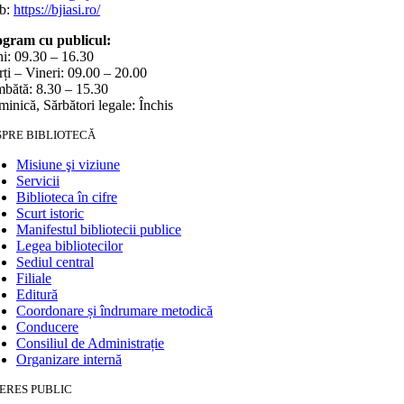
b:
https://bjiasi.ro/
gram cu publicul:
i: 09.30 – 16.30
ți – Vineri: 09.00 – 20.00
bătă: 8.30 – 15.30
inică, Sărbători legale: Închis
SPRE BIBLIOTECĂ
Misiune şi viziune
Servicii
Biblioteca în cifre
Scurt istoric
Manifestul bibliotecii publice
Legea bibliotecilor
Sediul central
Filiale
Editură
Coordonare și îndrumare metodică
Conducere
Consiliul de Administrație
Organizare internă
ERES PUBLIC