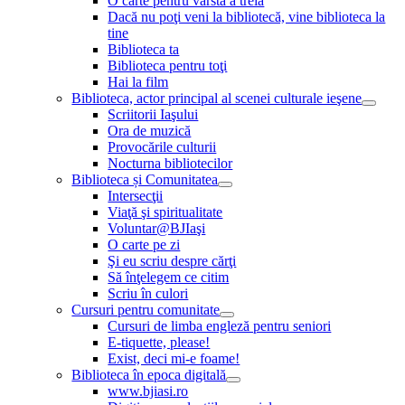
O carte pentru vârsta a treia
Dacă nu poţi veni la bibliotecă, vine biblioteca la
tine
Biblioteca ta
Biblioteca pentru toţi
Hai la film
Biblioteca, actor principal al scenei culturale ieşene
Scriitorii Iaşului
Ora de muzică
Provocările culturii
Nocturna bibliotecilor
Biblioteca și Comunitatea
Intersecţii
Viaţă şi spiritualitate
Voluntar@BJIaşi
O carte pe zi
Şi eu scriu despre cărţi
Să înţelegem ce citim
Scriu în culori
Cursuri pentru comunitate
Cursuri de limba engleză pentru seniori
E-tiquette, please!
Exist, deci mi-e foame!
Biblioteca în epoca digitală
www.bjiasi.ro