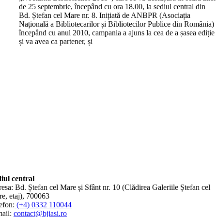
de 25 septembrie, începând cu ora 18.00, la sediul central din
Bd. Ștefan cel Mare nr. 8. Inițiată de ANBPR (Asociația
Națională a Bibliotecarilor și Bibliotecilor Publice din România)
începând cu anul 2010, campania a ajuns la cea de a șasea ediție
și va avea ca partener, și
iul central
esa: Bd. Ștefan cel Mare și Sfânt nr. 10 (Clădirea Galeriile Ștefan cel
e, etaj), 700063
efon:
(+4) 0332 110044
ail:
contact@bjiasi.ro