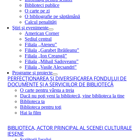
Biblioteci publice
O carte pe zi
O bibliografie pe săptămână
Calcul penalități
Ştiri şi evenimente
American Corner
Sediul central
Filiala „Ateneu”
Filiala „Garabet Ibrăileanu”
Filiala „Ion Creangă”
Filiala „Mihail Sadoveanu”
Filiala „Vasile Alecsandri”
Programe şi proiecte
PERFECŢIONAREA ŞI DIVERSIFICAREA FONDULUI DE
DOCUMENTE ŞI A SERVICIILOR DE BIBLIOTECĂ
O carte pentru vârsta a treia
Dacă nu poţi veni la bibliotecă, vine biblioteca la tine
Biblioteca ta
Biblioteca pentru toţi
Hai la film
BIBLIOTECA, ACTOR PRINCIPAL AL SCENEI CULTURALE
IEŞENE
Scriitorii Iaşului