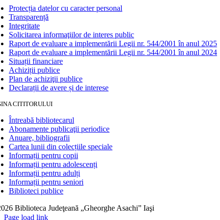
Protecția datelor cu caracter personal
Transparență
Integritate
Solicitarea informaţiilor de interes public
Raport de evaluare a implementării Legii nr. 544/2001 în anul 2025
Raport de evaluare a implementării Legii nr. 544/2001 în anul 2024
Situații financiare
Achiziții publice
Plan de achiziţii publice
Declarații de avere și de interese
INA CITITORULUI
Întreabă bibliotecarul
Abonamente publicaţii periodice
Anuare, bibliografii
Cartea lunii din colecțiile speciale
Informații pentru copii
Informații pentru adolescenți
Informații pentru adulți
Informații pentru seniori
Biblioteci publice
026 Biblioteca Judeţeană „Gheorghe Asachi” Iaşi
Page load link