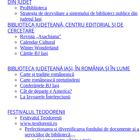
DIN JUDEŢ
ProBiblioteca
Strategia de dezvoltare a sistemului de biblioteci publice din
judeţul Iaşi
BIBLIOTECA JUDEŢEANĂ, CENTRU EDITORIAL ŞI DE
CERCETARE
Revista „Asachiana”
Calendar Cultural
Winter Wonderland
Cărţile BJ Iaşi
BIBLIOTECA JUDEŢEANĂ IAŞI, ÎN ROMÂNIA ŞI ÎN LUME
Carte şi tradiţie românească
Carte românească pretutindeni
Conferințele BJ Iași
Cât de departe e America?
La Izvoarele Înţelepciunii
FESTIVALUL TEODORENII
Festivalul Teodorenii
www.teodorenii.ro
Perfecţionarea şi diversificarea fondului de documente şi a
serviciilor de bibliotecă