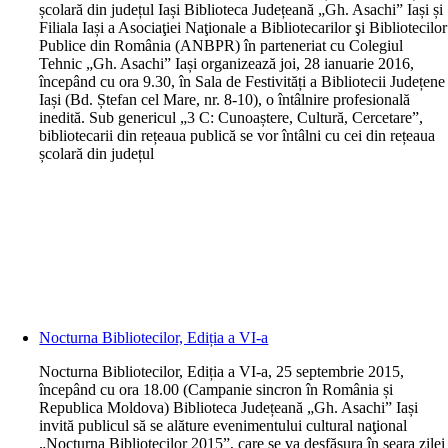
școlară din județul Iași Biblioteca Județeană „Gh. Asachi” Iași și
Filiala Iași a Asociaţiei Naţionale a Bibliotecarilor şi Bibliotecilor
Publice din România (ANBPR) în parteneriat cu Colegiul
Tehnic „Gh. Asachi” Iași organizează joi, 28 ianuarie 2016,
începând cu ora 9.30, în Sala de Festivități a Bibliotecii Județene
Iași (Bd. Ștefan cel Mare, nr. 8-10), o întâlnire profesională
inedită. Sub genericul „3 C: Cunoaștere, Cultură, Cercetare”,
bibliotecarii din rețeaua publică se vor întâlni cu cei din rețeaua
școlară din județul
Nocturna Bibliotecilor, Ediția a VI-a
N
octurna Bibliotecilor, Ediția a VI-a, 25 septembrie 2015,
începând cu ora 18.00 (Campanie sincron în România și
Republica Moldova) Biblioteca Județeană „Gh. Asachi” Iași
invită publicul să se alăture evenimentului cultural naţional
„Nocturna Bibliotecilor 2015”, care se va desfășura în seara zilei