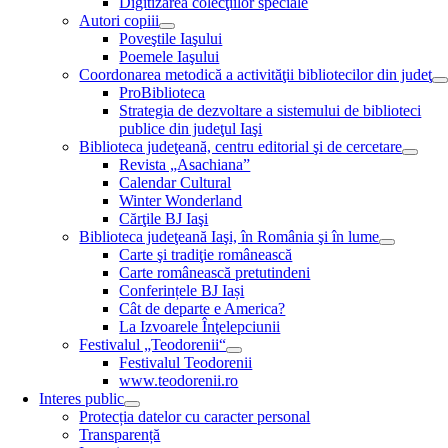
Digitizarea colecţiilor speciale
Autori copiii
Poveştile Iaşului
Poemele Iaşului
Coordonarea metodică a activităţii bibliotecilor din judeţ
ProBiblioteca
Strategia de dezvoltare a sistemului de biblioteci
publice din judeţul Iaşi
Biblioteca judeţeană, centru editorial şi de cercetare
Revista „Asachiana”
Calendar Cultural
Winter Wonderland
Cărţile BJ Iaşi
Biblioteca judeţeană Iaşi, în România şi în lume
Carte şi tradiţie românească
Carte românească pretutindeni
Conferințele BJ Iași
Cât de departe e America?
La Izvoarele Înţelepciunii
Festivalul „Teodorenii“
Festivalul Teodorenii
www.teodorenii.ro
Interes public
Protecția datelor cu caracter personal
Transparență