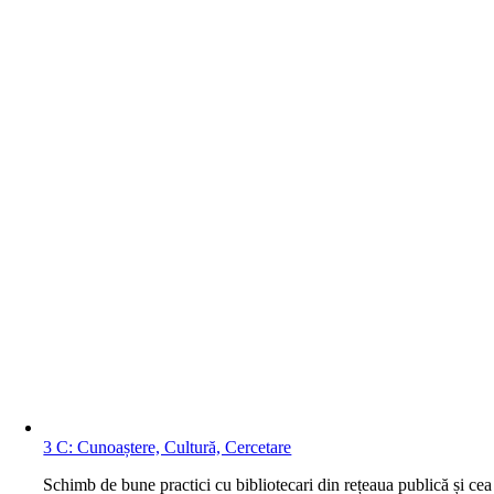
3 C: Cunoaștere, Cultură, Cercetare
S
chimb de bune practici cu bibliotecari din rețeaua publică și cea