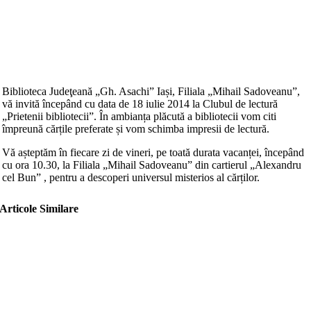
Biblioteca Judeţeană „Gh. Asachi” Iași, Filiala „Mihail Sadoveanu”,
vă invită începând cu data de 18 iulie 2014 la Clubul de lectură
„Prietenii bibliotecii”. În ambianța plăcută a bibliotecii vom citi
împreună cărțile preferate și vom schimba impresii de lectură.
Vă așteptăm în fiecare zi de vineri, pe toată durata vacanței, începând
cu ora 10.30, la Filiala „Mihail Sadoveanu” din cartierul „Alexandru
cel Bun” , pentru a descoperi universul misterios al cărților.
Articole Similare