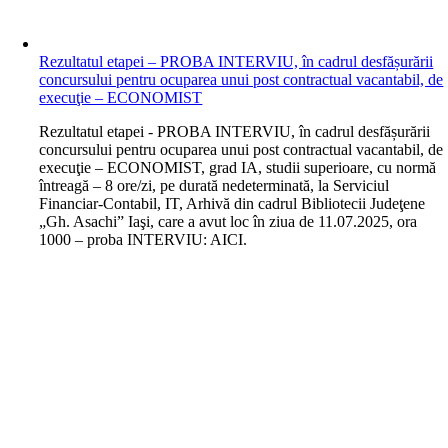
Rezultatul etapei – PROBA INTERVIU, în cadrul desfășurării
concursului pentru ocuparea unui post contractual vacantabil, de
execuţie – ECONOMIST
R
ezultatul etapei - PROBA INTERVIU, în cadrul desfășurării
concursului pentru ocuparea unui post contractual vacantabil, de
execuţie – ECONOMIST, grad IA, studii superioare, cu normă
întreagă – 8 ore/zi, pe durată nedeterminată, la Serviciul
Financiar-Contabil, IT, Arhivă din cadrul Bibliotecii Judeţene
„Gh. Asachi” Iaşi, care a avut loc în ziua de 11.07.2025, ora
1000 – proba INTERVIU: AICI.