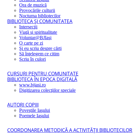
Ora de muzică
Provocările culturii
Nocturna bibliotecilor
BIBLIOTECA ŞI COMUNITATEA
Intersecţii
Viaţă şi spiritualitate
Voluntar@BJIaşi
O carte pe zi
Şi eu scriu despre cărţi
Să înţelegem ce citim
Scriu în culori
CURSURI PENTRU COMUNITATE
BIBLIOTECA ÎN EPOCA DIGITALĂ
www.bjiasi.ro
Digitizarea colecţiilor speciale
AUTORI COPIII
Poveştile Iaşului
Poemele Iaşului
COORDONAREA METODICĂ A ACTIVITĂŢII BIBLIOTECILOR