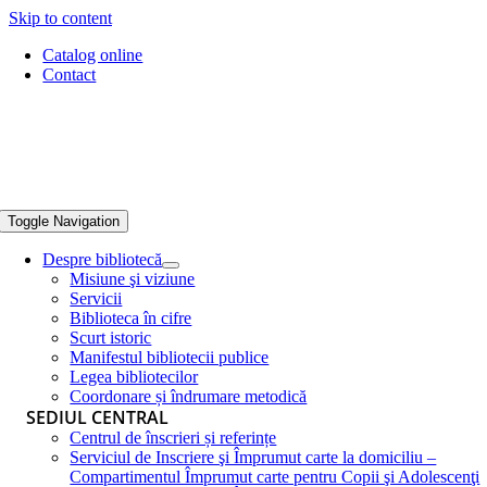
Skip to content
Catalog online
Contact
Toggle Navigation
Despre bibliotecă
Misiune şi viziune
Servicii
Biblioteca în cifre
Scurt istoric
Manifestul bibliotecii publice
Legea bibliotecilor
Coordonare și îndrumare metodică
SEDIUL CENTRAL
Centrul de înscrieri și referințe
Serviciul de Inscriere şi Împrumut carte la domiciliu –
Compartimentul Împrumut carte pentru Copii şi Adolescenţi