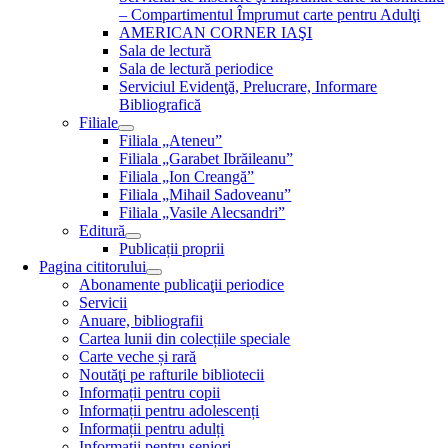
– Compartimentul Împrumut carte pentru Adulţi
AMERICAN CORNER IAŞI
Sala de lectură
Sala de lectură periodice
Serviciul Evidenţă, Prelucrare, Informare
Bibliografică
Filiale
Filiala „Ateneu”
Filiala „Garabet Ibrăileanu”
Filiala „Ion Creangă”
Filiala „Mihail Sadoveanu”
Filiala „Vasile Alecsandri”
Editură
Publicații proprii
Pagina cititorului
Abonamente publicaţii periodice
Servicii
Anuare, bibliografii
Cartea lunii din colecțiile speciale
Carte veche și rară
Noutăţi pe rafturile bibliotecii
Informații pentru copii
Informații pentru adolescenți
Informații pentru adulți
Informații pentru seniori