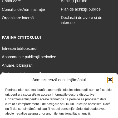
Achiziții publice
Conducere
Plan de achiziţii publice
Consiliul de Administrație
Declarații de avere și de
Organizare internă
interese
PAGINA CITITORULUI
Întreabă bibliotecarul
Abonamente publicaţii periodice
Anuare, bibliografii
Cartea lunii din colecțiile
speciale
Administrează consimțământul
Informații pentru copii
Pentru a oferi cea mai bună experiență, folosim tehnologii, cum ar fi cookie-
uri, pentru a stoca și/sau accesa informațiile despre dispozitive.
Informații pentru adolescenți
Consimțământul pentru aceste tehnologii ne permite să procesăm date,
Informații pentru adulți
cum ar fi comportamentul de navigare sau ID-uri unice pe acest site. Dacă
nu îți dai consimțământul sau îți retragi consimțământul dat poate avea
Informații pentru seniori
afecte negative asupra unor anumite funcționalități și funcții.