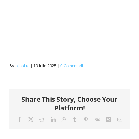
By
bjiasi.ro
|
10 iulie 2025
|
0 Comentarii
Share This Story, Choose Your
Platform!
Facebook
X
Reddit
LinkedIn
WhatsApp
Tumblr
Pinterest
Vk
Xing
E-
mail: