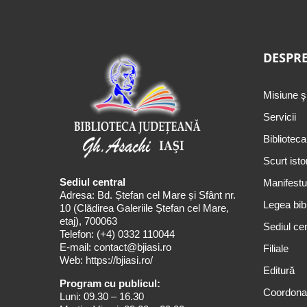
DESPRE
Misiune ş
Servicii
Biblioteca
Scurt isto
Sediul central
Manifestul
Adresa: Bd. Ștefan cel Mare și Sfânt nr.
Legea bibl
10 (Clădirea Galeriile Ștefan cel Mare,
etaj), 700063
Sediul cen
Telefon:
(+4) 0332 110044
E-mail:
contact@bjiasi.ro
Filiale
Web:
https://bjiasi.ro/
Editură
Program cu publicul:
Coordona
Luni: 09.30 – 16.30