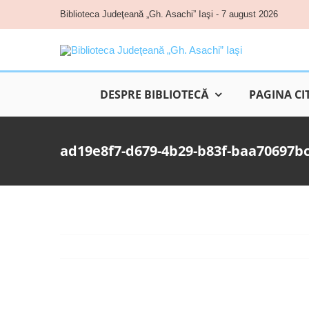
Skip
Biblioteca Judeţeană „Gh. Asachi” Iaşi - 7 august 2026
to
content
DESPRE BIBLIOTECĂ
PAGINA CI
ad19e8f7-d679-4b29-b83f-baa70697b