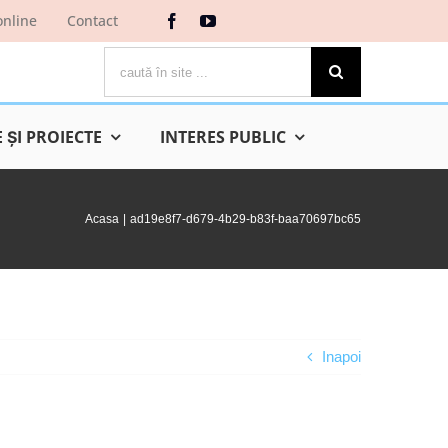
online
Contact
Cautare...
ŞI PROIECTE
INTERES PUBLIC
Acasa
ad19e8f7-d679-4b29-b83f-baa70697bc65
Inapoi