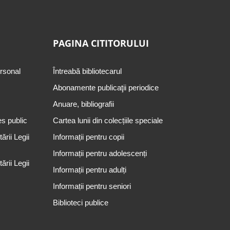
PAGINA CITITORULUI
ersonal
Întreabă bibliotecarul
Abonamente publicaţii periodice
Anuare, bibliografii
es public
Cartea lunii din colecțiile speciale
rii Legii
Informații pentru copii
Informații pentru adolescenți
rii Legii
Informații pentru adulți
Informații pentru seniori
Biblioteci publice