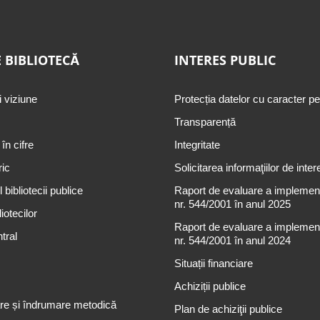
 BIBLIOTECĂ
INTERES PUBLIC
i viziune
Protecția datelor cu caracter p
Transparență
 în cifre
Integritate
ric
Solicitarea informaţiilor de inter
 bibliotecii publice
Raport de evaluare a implementă
nr. 544/2001 în anul 2025
iotecilor
Raport de evaluare a implementă
tral
nr. 544/2001 în anul 2024
Situații financiare
Achiziții publice
re și îndrumare metodică
Plan de achiziţii publice