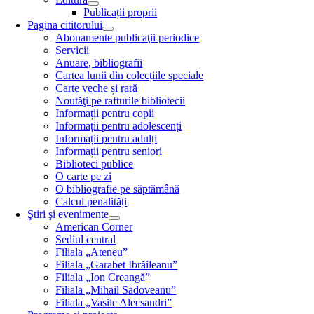
Publicații proprii
Pagina cititorului
Abonamente publicaţii periodice
Servicii
Anuare, bibliografii
Cartea lunii din colecțiile speciale
Carte veche și rară
Noutăţi pe rafturile bibliotecii
Informații pentru copii
Informații pentru adolescenți
Informații pentru adulți
Informații pentru seniori
Biblioteci publice
O carte pe zi
O bibliografie pe săptămână
Calcul penalități
Ştiri şi evenimente
American Corner
Sediul central
Filiala „Ateneu”
Filiala „Garabet Ibrăileanu”
Filiala „Ion Creangă”
Filiala „Mihail Sadoveanu”
Filiala „Vasile Alecsandri”