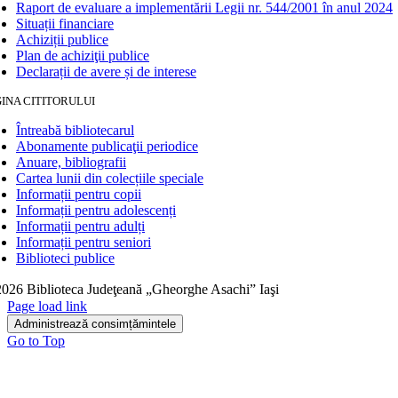
Raport de evaluare a implementării Legii nr. 544/2001 în anul 2024
Situații financiare
Achiziții publice
Plan de achiziţii publice
Declarații de avere și de interese
INA CITITORULUI
Întreabă bibliotecarul
Abonamente publicaţii periodice
Anuare, bibliografii
Cartea lunii din colecțiile speciale
Informații pentru copii
Informații pentru adolescenți
Informații pentru adulți
Informații pentru seniori
Biblioteci publice
026 Biblioteca Judeţeană „Gheorghe Asachi” Iaşi
Page load link
Administrează consimțămintele
Go to Top