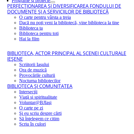
Programe şi proiecte
PERFECŢIONAREA ŞI DIVERSIFICAREA FONDULUI DE
DOCUMENTE ŞI A SERVICIILOR DE BIBLIOTECĂ
O carte pentru vârsta a treia
Dacă nu poţi veni la bibliotecă, vine biblioteca la tine
Biblioteca ta
Biblioteca pentru toţi
Hai la film
BIBLIOTECA, ACTOR PRINCIPAL AL SCENEI CULTURALE
IEŞENE
Scriitorii Iaşului
Ora de muzică
Provocările culturii
Nocturna bibliotecilor
BIBLIOTECA ŞI COMUNITATEA
Intersecţii
Viaţă şi spiritualitate
Voluntar@BJIaşi
O carte pe zi
Şi eu scriu despre cărţi
Să înţelegem ce citim
Scriu în culori