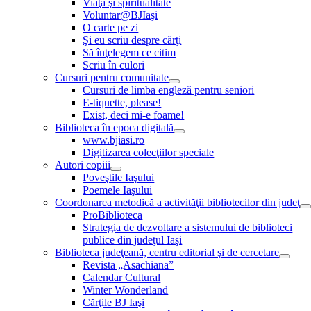
Viaţă şi spiritualitate
Voluntar@BJIaşi
O carte pe zi
Şi eu scriu despre cărţi
Să înţelegem ce citim
Scriu în culori
Cursuri pentru comunitate
Cursuri de limba engleză pentru seniori
E-tiquette, please!
Exist, deci mi-e foame!
Biblioteca în epoca digitală
www.bjiasi.ro
Digitizarea colecţiilor speciale
Autori copiii
Poveştile Iaşului
Poemele Iaşului
Coordonarea metodică a activităţii bibliotecilor din judeţ
ProBiblioteca
Strategia de dezvoltare a sistemului de biblioteci
publice din judeţul Iaşi
Biblioteca judeţeană, centru editorial şi de cercetare
Revista „Asachiana”
Calendar Cultural
Winter Wonderland
Cărţile BJ Iaşi