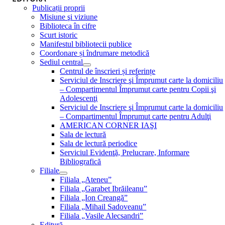
Publicații proprii
Misiune şi viziune
Biblioteca în cifre
Scurt istoric
Manifestul bibliotecii publice
Coordonare și îndrumare metodică
Sediul central
Centrul de înscrieri și referințe
Serviciul de Inscriere şi Împrumut carte la domiciliu
– Compartimentul Împrumut carte pentru Copii şi
Adolescenţi
Serviciul de Inscriere şi Împrumut carte la domiciliu
– Compartimentul Împrumut carte pentru Adulţi
AMERICAN CORNER IAŞI
Sala de lectură
Sala de lectură periodice
Serviciul Evidenţă, Prelucrare, Informare
Bibliografică
Filiale
Filiala „Ateneu”
Filiala „Garabet Ibrăileanu”
Filiala „Ion Creangă”
Filiala „Mihail Sadoveanu”
Filiala „Vasile Alecsandri”
Editură