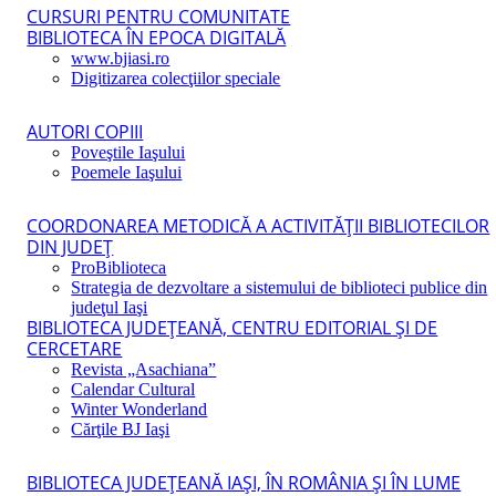
CURSURI PENTRU COMUNITATE
BIBLIOTECA ÎN EPOCA DIGITALĂ
www.bjiasi.ro
Digitizarea colecţiilor speciale
AUTORI COPIII
Poveştile Iaşului
Poemele Iaşului
COORDONAREA METODICĂ A ACTIVITĂŢII BIBLIOTECILOR
DIN JUDEŢ
ProBiblioteca
Strategia de dezvoltare a sistemului de biblioteci publice din
judeţul Iaşi
BIBLIOTECA JUDEŢEANĂ, CENTRU EDITORIAL ŞI DE
CERCETARE
Revista „Asachiana”
Calendar Cultural
Winter Wonderland
Cărţile BJ Iaşi
BIBLIOTECA JUDEŢEANĂ IAŞI, ÎN ROMÂNIA ŞI ÎN LUME