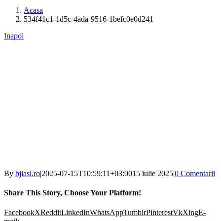
Acasa
534f41c1-1d5c-4ada-9516-1befc0e0d241
Inapoi
By
bjiasi.ro
|
2025-07-15T10:59:11+03:00
15 iulie 2025
|
0 Comentarii
Share This Story, Choose Your Platform!
Facebook
X
Reddit
LinkedIn
WhatsApp
Tumblr
Pinterest
Vk
Xing
E-