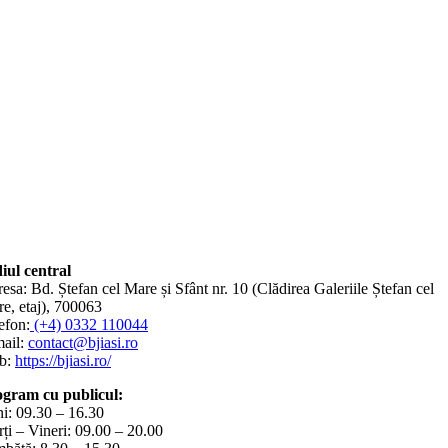
iul central
esa: Bd. Ștefan cel Mare și Sfânt nr. 10 (Clădirea Galeriile Ștefan cel
e, etaj), 700063
efon:
(+4) 0332 110044
ail:
contact@bjiasi.ro
b:
https://bjiasi.ro/
gram cu publicul:
i: 09.30 – 16.30
ți – Vineri: 09.00 – 20.00