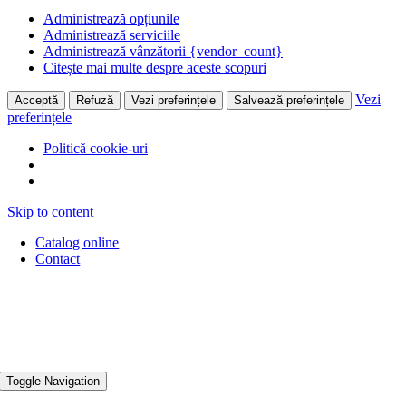
Administrează opțiunile
Administrează serviciile
Administrează vânzătorii {vendor_count}
Citește mai multe despre aceste scopuri
Vezi
Acceptă
Refuză
Vezi preferințele
Salvează preferințele
preferințele
Politică cookie-uri
Skip to content
Catalog online
Contact
Toggle Navigation