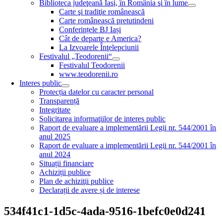
Biblioteca judeţeană Iaşi, în România şi în lume
Carte şi tradiţie românească
Carte românească pretutindeni
Conferințele BJ Iași
Cât de departe e America?
La Izvoarele Înţelepciunii
Festivalul „Teodorenii“
Festivalul Teodorenii
www.teodorenii.ro
Interes public
Protecția datelor cu caracter personal
Transparență
Integritate
Solicitarea informaţiilor de interes public
Raport de evaluare a implementării Legii nr. 544/2001 în
anul 2025
Raport de evaluare a implementării Legii nr. 544/2001 în
anul 2024
Situații financiare
Achiziții publice
Plan de achiziţii publice
Declarații de avere și de interese
534f41c1-1d5c-4ada-9516-1befc0e0d241