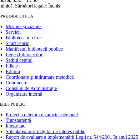
bătă: 8.30 – 15.30
inică, Sărbători legale: Închis
SPRE BIBLIOTECĂ
Misiune şi viziune
Servicii
Biblioteca în cifre
Scurt istoric
Manifestul bibliotecii publice
Legea bibliotecilor
Sediul central
Filiale
Editură
Coordonare și îndrumare metodică
Conducere
Consiliul de Administrație
Organizare internă
ERES PUBLIC
Protecția datelor cu caracter personal
Transparență
Integritate
Solicitarea informaţiilor de interes public
Raport de evaluare a implementării Legii nr. 544/2001 în anul 2025