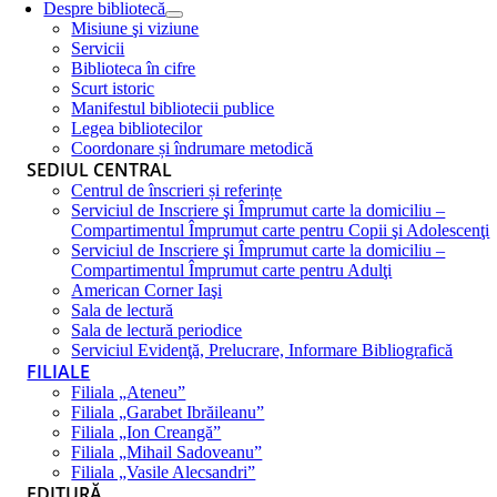
Despre bibliotecă
Misiune şi viziune
Servicii
Biblioteca în cifre
Scurt istoric
Manifestul bibliotecii publice
Legea bibliotecilor
Coordonare și îndrumare metodică
SEDIUL CENTRAL
Centrul de înscrieri și referințe
Serviciul de Inscriere şi Împrumut carte la domiciliu –
Compartimentul Împrumut carte pentru Copii şi Adolescenţi
Serviciul de Inscriere şi Împrumut carte la domiciliu –
Compartimentul Împrumut carte pentru Adulţi
American Corner Iaşi
Sala de lectură
Sala de lectură periodice
Serviciul Evidenţă, Prelucrare, Informare Bibliografică
FILIALE
Filiala „Ateneu”
Filiala „Garabet Ibrăileanu”
Filiala „Ion Creangă”
Filiala „Mihail Sadoveanu”
Filiala „Vasile Alecsandri”
EDITURĂ