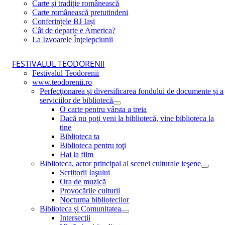
Carte şi tradiţie românească
Carte românească pretutindeni
Conferințele BJ Iași
Cât de departe e America?
La Izvoarele Înţelepciunii
FESTIVALUL TEODORENII
Festivalul Teodorenii
www.teodorenii.ro
Perfecţionarea şi diversificarea fondului de documente şi a
serviciilor de bibliotecă
O carte pentru vârsta a treia
Dacă nu poţi veni la bibliotecă, vine biblioteca la
tine
Biblioteca ta
Biblioteca pentru toţi
Hai la film
Biblioteca, actor principal al scenei culturale ieşene
Scriitorii Iaşului
Ora de muzică
Provocările culturii
Nocturna bibliotecilor
Biblioteca și Comunitatea
Intersecţii