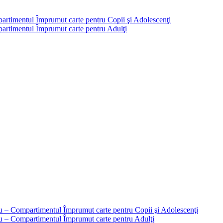
partimentul Împrumut carte pentru Copii şi Adolescenţi
mpartimentul Împrumut carte pentru Adulţi
liu – Compartimentul Împrumut carte pentru Copii şi Adolescenţi
liu – Compartimentul Împrumut carte pentru Adulţi