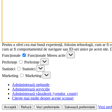
Pentru a oferi cea mai bună experiență, folosim tehnologii, cum ar fi 
cum ar fi comportamentul de navigare sau ID-uri unice pe acest site. Da
Funcționale
Funcționale
Mereu activ
Preferințe
Preferințe
Statistici
Statistici
Marketing
Marketing
Administrează opțiunile
Administrează serviciile
Administrează vânzătorii {vendor_count}
Citește mai multe despre aceste scopuri
Vezi pref
Acceptă
Refuză
Vezi preferințele
Salvează preferințele