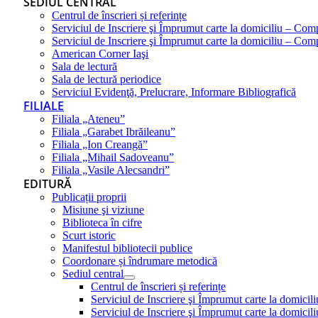
SEDIUL CENTRAL
Centrul de înscrieri și referințe
Serviciul de Inscriere şi Împrumut carte la domiciliu – Com
Serviciul de Inscriere şi Împrumut carte la domiciliu – Co
American Corner Iaşi
Sala de lectură
Sala de lectură periodice
Serviciul Evidenţă, Prelucrare, Informare Bibliografică
FILIALE
Filiala „Ateneu”
Filiala „Garabet Ibrăileanu”
Filiala „Ion Creangă”
Filiala „Mihail Sadoveanu”
Filiala „Vasile Alecsandri”
EDITURĂ
Publicații proprii
Misiune şi viziune
Biblioteca în cifre
Scurt istoric
Manifestul bibliotecii publice
Coordonare și îndrumare metodică
Sediul central
Centrul de înscrieri și referințe
Serviciul de Inscriere şi Împrumut carte la domici
Serviciul de Inscriere şi Împrumut carte la domici