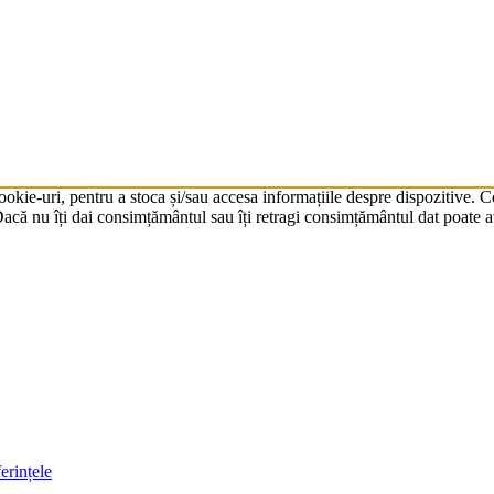
cookie-uri, pentru a stoca și/sau accesa informațiile despre dispozitive.
că nu îți dai consimțământul sau îți retragi consimțământul dat poate av
erințele