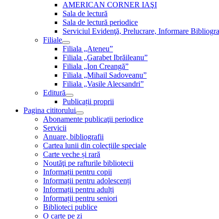
AMERICAN CORNER IAŞI
Sala de lectură
Sala de lectură periodice
Serviciul Evidenţă, Prelucrare, Informare Bibliogra
Filiale
Filiala „Ateneu”
Filiala „Garabet Ibrăileanu”
Filiala „Ion Creangă”
Filiala „Mihail Sadoveanu”
Filiala „Vasile Alecsandri”
Editură
Publicații proprii
Pagina cititorului
Abonamente publicaţii periodice
Servicii
Anuare, bibliografii
Cartea lunii din colecțiile speciale
Carte veche și rară
Noutăţi pe rafturile bibliotecii
Informații pentru copii
Informații pentru adolescenți
Informații pentru adulți
Informații pentru seniori
Biblioteci publice
O carte pe zi