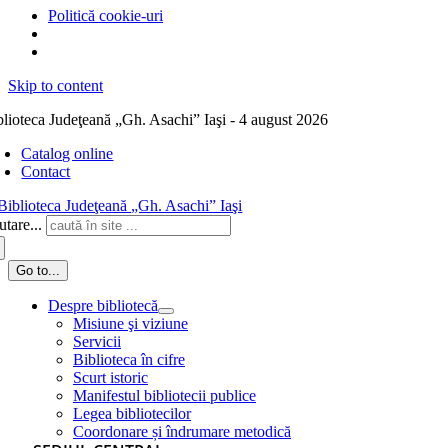
Politică cookie-uri
Skip to content
blioteca Judeţeană „Gh. Asachi” Iaşi - 4 august 2026
Catalog online
Contact
tare...
Go to...
Despre bibliotecă
Misiune şi viziune
Servicii
Biblioteca în cifre
Scurt istoric
Manifestul bibliotecii publice
Legea bibliotecilor
Coordonare și îndrumare metodică