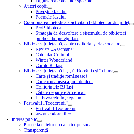
Digitizarea colecţiilor speciale
Autori copiii
Poveştile Iaşului
Poemele Iaşului
Coordonarea metodică a activităţii bibliotecilor din judeţ
ProBiblioteca
Strategia de dezvoltare a sistemului de biblioteci
publice din judeţul Iaşi
Biblioteca judeţeană, centru editorial şi de cercetare
Revista „Asachiana”
Calendar Cultural
Winter Wonderland
Cărţile BJ Iaşi
Biblioteca judeţeană Iaşi, în România şi în lume
Carte şi tradiţie românească
Carte românească pretutindeni
Conferințele BJ Iași
Cât de departe e America?
La Izvoarele Înţelepciunii
Festivalul „Teodorenii“
Festivalul Teodorenii
www.teodorenii.ro
Interes public
Protecția datelor cu caracter personal
Transparență