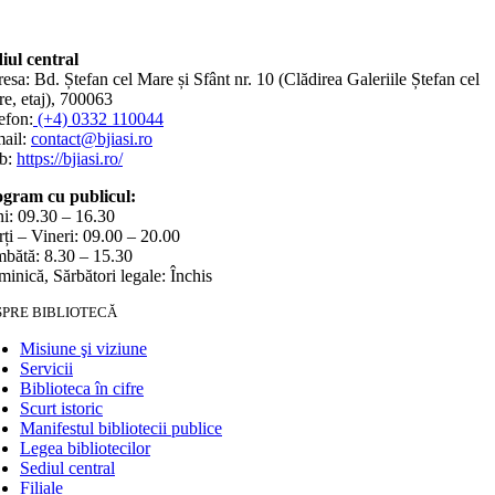
iul central
esa: Bd. Ștefan cel Mare și Sfânt nr. 10 (Clădirea Galeriile Ștefan cel
e, etaj), 700063
efon:
(+4) 0332 110044
ail:
contact@bjiasi.ro
b:
https://bjiasi.ro/
gram cu publicul:
i: 09.30 – 16.30
ți – Vineri: 09.00 – 20.00
bătă: 8.30 – 15.30
inică, Sărbători legale: Închis
SPRE BIBLIOTECĂ
Misiune şi viziune
Servicii
Biblioteca în cifre
Scurt istoric
Manifestul bibliotecii publice
Legea bibliotecilor
Sediul central
Filiale