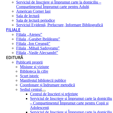
Serviciul de Inscriere şi Împrumut carte la domiciliu –
Compartimentul Împrumut carte pentru Adulţi
American Corner Iaşi
Sala de lectură
Sala de lectură periodice
Serviciul Evidenţă, Prelucrare, Informare Bibliografică
FILIALE
Filiala „Ateneu”
Filiala „Garabet Ibrăileanu”
Filiala „Ion Creangă”
Filiala „Mihail Sadoveanu”
Filiala „Vasile Alecsandri”
EDITURĂ
Publicații proprii
Misiune şi viziune
Biblioteca în cifre
Scurt istoric
Manifestul bibliotecii publice
Coordonare și îndrumare metodică
Sediul central
Centrul de înscrieri și referințe
Serviciul de Inscriere şi Împrumut carte la domiciliu
– Compartimentul Împrumut carte pentru Copii şi
Adolescenţi
Serviciul de Inscriere şi Împrumut carte la domiciliu