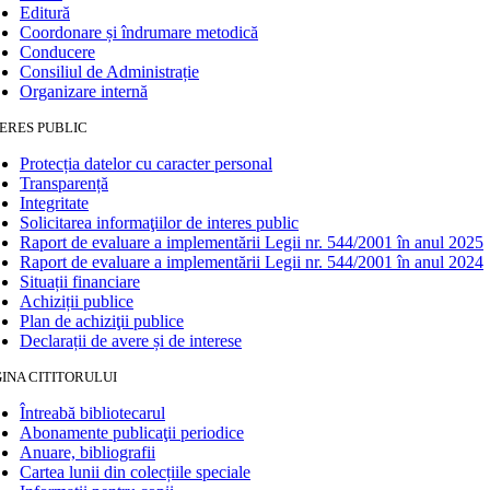
Editură
Coordonare și îndrumare metodică
Conducere
Consiliul de Administrație
Organizare internă
ERES PUBLIC
Protecția datelor cu caracter personal
Transparență
Integritate
Solicitarea informaţiilor de interes public
Raport de evaluare a implementării Legii nr. 544/2001 în anul 2025
Raport de evaluare a implementării Legii nr. 544/2001 în anul 2024
Situații financiare
Achiziții publice
Plan de achiziţii publice
Declarații de avere și de interese
INA CITITORULUI
Întreabă bibliotecarul
Abonamente publicaţii periodice
Anuare, bibliografii
Cartea lunii din colecțiile speciale