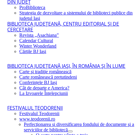
DIN JUDEŢ
ProBiblioteca
Strategia de dezvoltare a sistemului de biblioteci publice din
judeţul Iaşi
BIBLIOTECA JUDEŢEANĂ, CENTRU EDITORIAL ŞI DE
CERCETARE
Revista „Asachiana”
Calendar Cultural
Winter Wonderland
Cărţile BJ Iaşi
BIBLIOTECA JUDEŢEANĂ IAŞI, ÎN ROMÂNIA ŞI ÎN LUME
Carte şi tradiţie românească
Carte românească pretutindeni
Conferințele BJ Iași
Cât de departe e America?
La Izvoarele Înţelepciunii
FESTIVALUL TEODORENII
Festivalul Teodorenii
www.teodorenii.ro
Perfecţionarea şi diversificarea fondului de documente şi a
serviciilor de bibliotecă