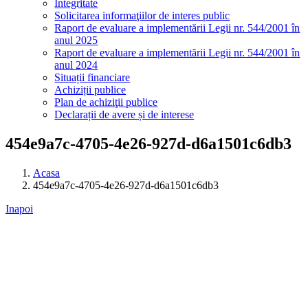
Integritate
Solicitarea informaţiilor de interes public
Raport de evaluare a implementării Legii nr. 544/2001 în
anul 2025
Raport de evaluare a implementării Legii nr. 544/2001 în
anul 2024
Situații financiare
Achiziții publice
Plan de achiziţii publice
Declarații de avere și de interese
454e9a7c-4705-4e26-927d-d6a1501c6db3
Acasa
454e9a7c-4705-4e26-927d-d6a1501c6db3
Inapoi