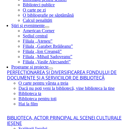
Biblioteci publice
O carte pe zi
O bibliografie pe săptămână
Calcul penalități
Ştiri şi evenimente
American Corner
Sediul central
Filiala „Ateneu”
Filiala „Garabet Ibrăileanu”
Filiala „Ion Creangă”
Filiala „Mihail Sadoveanu”
Filiala „Vasile Alecsandri”
Programe şi proiecte
PERFECŢIONAREA ŞI DIVERSIFICAREA FONDULUI DE
DOCUMENTE ŞI A SERVICIILOR DE BIBLIOTECĂ
O carte pentru vârsta a treia
Dacă nu poţi veni la bibliotecă, vine biblioteca la tine
Biblioteca ta
Biblioteca pentru toţi
Hai la film
BIBLIOTECA, ACTOR PRINCIPAL AL SCENEI CULTURALE
IEŞENE
Scriitorii Iaşului