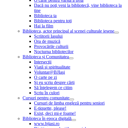
O carte pentru vârsta a treia
Dacă nu poţi veni la bibliotecă, vine biblioteca la
tine
Biblioteca ta
Biblioteca pentru toţi
Hai la film
Biblioteca, actor principal al scenei culturale ieşene
Scriitorii Iaşului
Ora de muzică
Provocările culturii
Nocturna bibliotecilor
Biblioteca și Comunitatea
Intersecţii
Viaţă şi spiritualitate
Voluntar@BJIaşi
O carte pe zi
Şi eu scriu despre cărţi
Să înţelegem ce citim
Scriu în culori
Cursuri pentru comunitate
Cursuri de limba engleză pentru seniori
E-tiquette, please!
Exist, deci mi-e foame!
Biblioteca în epoca digitală
www.bjiasi.ro