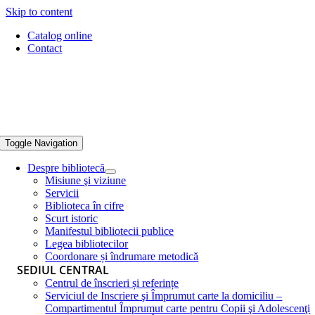
Skip to content
Catalog online
Contact
Toggle Navigation
Despre bibliotecă
Misiune şi viziune
Servicii
Biblioteca în cifre
Scurt istoric
Manifestul bibliotecii publice
Legea bibliotecilor
Coordonare și îndrumare metodică
SEDIUL CENTRAL
Centrul de înscrieri și referințe
Serviciul de Inscriere şi Împrumut carte la domiciliu –
Compartimentul Împrumut carte pentru Copii şi Adolescenţi