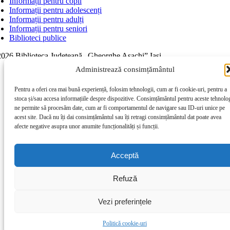
Informații pentru copii
Informații pentru adolescenți
Informații pentru adulți
Informații pentru seniori
Biblioteci publice
026 Biblioteca Judeţeană „Gheorghe Asachi” Iaşi
Page load link
Administrează consimțământul
Go to Top
Pentru a oferi cea mai bună experiență, folosim tehnologii, cum ar fi cookie-uri, pentru a
stoca și/sau accesa informațiile despre dispozitive. Consimțământul pentru aceste tehnolog
ne permite să procesăm date, cum ar fi comportamentul de navigare sau ID-uri unice pe
acest site. Dacă nu îți dai consimțământul sau îți retragi consimțământul dat poate avea
afecte negative asupra unor anumite funcționalități și funcții.
Acceptă
Refuză
Vezi preferințele
Politică cookie-uri