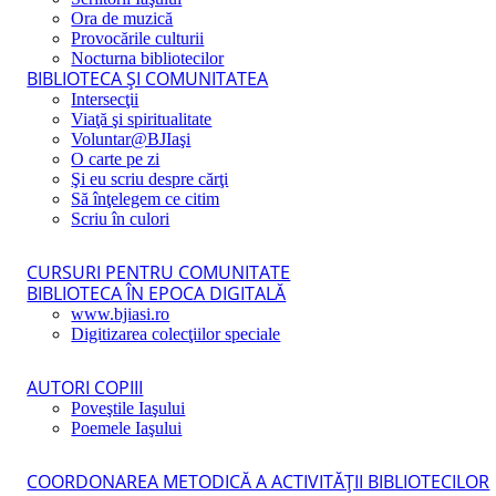
Ora de muzică
Provocările culturii
Nocturna bibliotecilor
BIBLIOTECA ŞI COMUNITATEA
Intersecţii
Viaţă şi spiritualitate
Voluntar@BJIaşi
O carte pe zi
Şi eu scriu despre cărţi
Să înţelegem ce citim
Scriu în culori
CURSURI PENTRU COMUNITATE
BIBLIOTECA ÎN EPOCA DIGITALĂ
www.bjiasi.ro
Digitizarea colecţiilor speciale
AUTORI COPIII
Poveştile Iaşului
Poemele Iaşului
COORDONAREA METODICĂ A ACTIVITĂŢII BIBLIOTECILOR