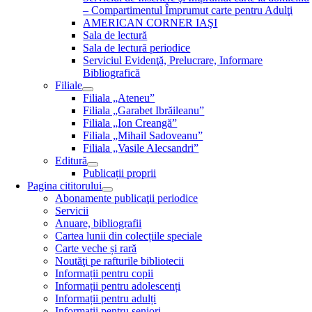
– Compartimentul Împrumut carte pentru Adulţi
AMERICAN CORNER IAŞI
Sala de lectură
Sala de lectură periodice
Serviciul Evidenţă, Prelucrare, Informare
Bibliografică
Filiale
Filiala „Ateneu”
Filiala „Garabet Ibrăileanu”
Filiala „Ion Creangă”
Filiala „Mihail Sadoveanu”
Filiala „Vasile Alecsandri”
Editură
Publicații proprii
Pagina cititorului
Abonamente publicaţii periodice
Servicii
Anuare, bibliografii
Cartea lunii din colecțiile speciale
Carte veche și rară
Noutăţi pe rafturile bibliotecii
Informații pentru copii
Informații pentru adolescenți
Informații pentru adulți
Informații pentru seniori