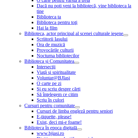
O carte pentru vârsta a treia
Dacă nu poţi veni la bibliotecă, vine biblioteca la
tine
Biblioteca ta
Biblioteca pentru toţi
Hai la film
Biblioteca, actor principal al scenei culturale ieşene
Scriitorii Iaşului
Ora de muzică
Provocările culturii
Nocturna bibliotecilor
Biblioteca și Comunitatea
Intersecţii
Viaţă şi spiritualitate
Voluntar@BJIaşi
O carte pe zi
Şi eu scriu despre cărţi
Să înţelegem ce citim
Scriu în culori
Cursuri pentru comunitate
Cursuri de limba engleză pentru seniori
E-tiquette, please!
Exist, deci mi-e foame!
Biblioteca în epoca digitală
www.bjiasi.ro