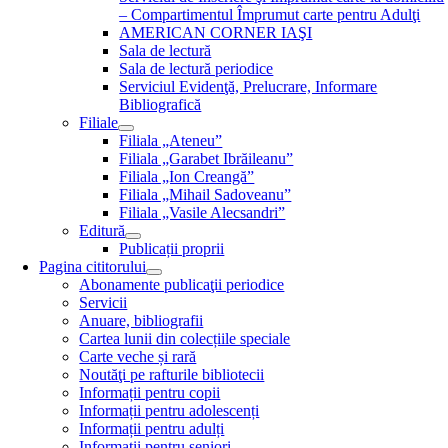
– Compartimentul Împrumut carte pentru Adulţi
AMERICAN CORNER IAŞI
Sala de lectură
Sala de lectură periodice
Serviciul Evidenţă, Prelucrare, Informare
Bibliografică
Filiale
Filiala „Ateneu”
Filiala „Garabet Ibrăileanu”
Filiala „Ion Creangă”
Filiala „Mihail Sadoveanu”
Filiala „Vasile Alecsandri”
Editură
Publicații proprii
Pagina cititorului
Abonamente publicaţii periodice
Servicii
Anuare, bibliografii
Cartea lunii din colecțiile speciale
Carte veche și rară
Noutăţi pe rafturile bibliotecii
Informații pentru copii
Informații pentru adolescenți
Informații pentru adulți
Informații pentru seniori