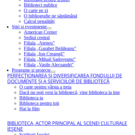
Biblioteci publice
O carte pe zi
O bibliografie pe săptămână
Calcul penalități
Ştiri şi evenimente
American Corner
Sediul central
Filiala „Ateneu”
Filiala „Garabet Ibrăileanu”
Filiala „Ion Creangă”
Filiala „Mihail Sadoveanu”
Filiala „Vasile Alecsandri”
Programe şi proiecte
PERFECŢIONAREA ŞI DIVERSIFICAREA FONDULUI DE
DOCUMENTE ŞI A SERVICIILOR DE BIBLIOTECĂ
O carte pentru vârsta a treia
Dacă nu poţi veni la bibliotecă, vine biblioteca la tine
Biblioteca ta
Biblioteca pentru toţi
Hai la film
BIBLIOTECA, ACTOR PRINCIPAL AL SCENEI CULTURALE
IEŞENE
Scriitorii Iaşului