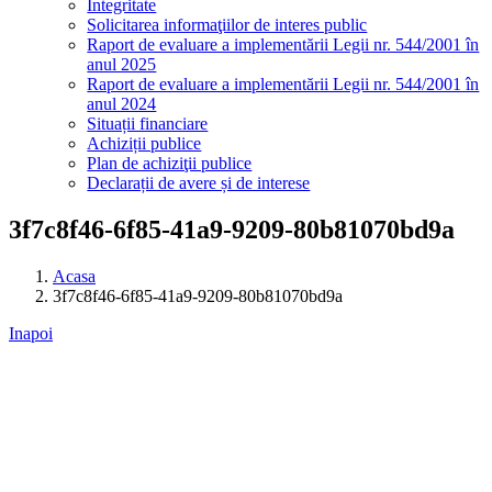
Integritate
Solicitarea informaţiilor de interes public
Raport de evaluare a implementării Legii nr. 544/2001 în
anul 2025
Raport de evaluare a implementării Legii nr. 544/2001 în
anul 2024
Situații financiare
Achiziții publice
Plan de achiziţii publice
Declarații de avere și de interese
3f7c8f46-6f85-41a9-9209-80b81070bd9a
Acasa
3f7c8f46-6f85-41a9-9209-80b81070bd9a
Inapoi