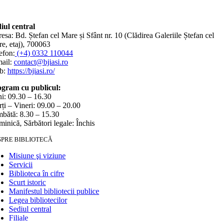
iul central
esa: Bd. Ștefan cel Mare și Sfânt nr. 10 (Clădirea Galeriile Ștefan cel
e, etaj), 700063
efon:
(+4) 0332 110044
ail:
contact@bjiasi.ro
b:
https://bjiasi.ro/
gram cu publicul:
i: 09.30 – 16.30
ți – Vineri: 09.00 – 20.00
bătă: 8.30 – 15.30
inică, Sărbători legale: Închis
SPRE BIBLIOTECĂ
Misiune şi viziune
Servicii
Biblioteca în cifre
Scurt istoric
Manifestul bibliotecii publice
Legea bibliotecilor
Sediul central
Filiale