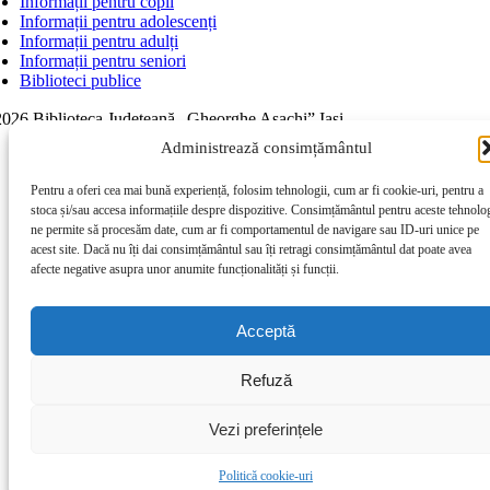
Informații pentru copii
Informații pentru adolescenți
Informații pentru adulți
Informații pentru seniori
Biblioteci publice
026 Biblioteca Judeţeană „Gheorghe Asachi” Iaşi
Page load link
Administrează consimțământul
Go to Top
Pentru a oferi cea mai bună experiență, folosim tehnologii, cum ar fi cookie-uri, pentru a
stoca și/sau accesa informațiile despre dispozitive. Consimțământul pentru aceste tehnolog
ne permite să procesăm date, cum ar fi comportamentul de navigare sau ID-uri unice pe
acest site. Dacă nu îți dai consimțământul sau îți retragi consimțământul dat poate avea
afecte negative asupra unor anumite funcționalități și funcții.
Acceptă
Refuză
Vezi preferințele
Politică cookie-uri