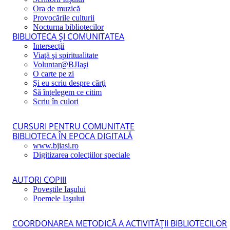
Ora de muzică
Provocările culturii
Nocturna bibliotecilor
BIBLIOTECA ŞI COMUNITATEA
Intersecţii
Viaţă şi spiritualitate
Voluntar@BJIaşi
O carte pe zi
Şi eu scriu despre cărţi
Să înţelegem ce citim
Scriu în culori
CURSURI PENTRU COMUNITATE
BIBLIOTECA ÎN EPOCA DIGITALĂ
www.bjiasi.ro
Digitizarea colecţiilor speciale
AUTORI COPIII
Poveştile Iaşului
Poemele Iaşului
COORDONAREA METODICĂ A ACTIVITĂŢII BIBLIOTECILOR