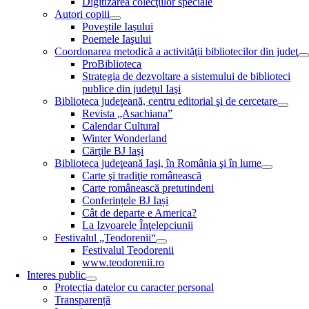
Digitizarea colecţiilor speciale
Autori copiii
Poveştile Iaşului
Poemele Iaşului
Coordonarea metodică a activităţii bibliotecilor din judeţ
ProBiblioteca
Strategia de dezvoltare a sistemului de biblioteci
publice din judeţul Iaşi
Biblioteca judeţeană, centru editorial şi de cercetare
Revista „Asachiana”
Calendar Cultural
Winter Wonderland
Cărţile BJ Iaşi
Biblioteca judeţeană Iaşi, în România şi în lume
Carte şi tradiţie românească
Carte românească pretutindeni
Conferințele BJ Iași
Cât de departe e America?
La Izvoarele Înţelepciunii
Festivalul „Teodorenii“
Festivalul Teodorenii
www.teodorenii.ro
Interes public
Protecția datelor cu caracter personal
Transparență