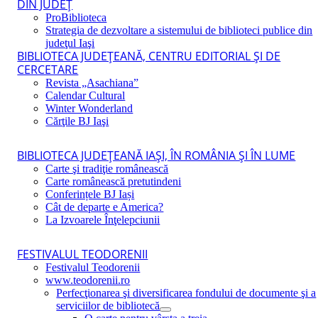
DIN JUDEŢ
ProBiblioteca
Strategia de dezvoltare a sistemului de biblioteci publice din
judeţul Iaşi
BIBLIOTECA JUDEŢEANĂ, CENTRU EDITORIAL ŞI DE
CERCETARE
Revista „Asachiana”
Calendar Cultural
Winter Wonderland
Cărţile BJ Iaşi
BIBLIOTECA JUDEŢEANĂ IAŞI, ÎN ROMÂNIA ŞI ÎN LUME
Carte şi tradiţie românească
Carte românească pretutindeni
Conferințele BJ Iași
Cât de departe e America?
La Izvoarele Înţelepciunii
FESTIVALUL TEODORENII
Festivalul Teodorenii
www.teodorenii.ro
Perfecţionarea şi diversificarea fondului de documente şi a
serviciilor de bibliotecă