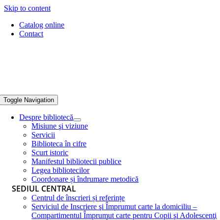
Skip to content
Catalog online
Contact
Toggle Navigation
Despre bibliotecă
Misiune şi viziune
Servicii
Biblioteca în cifre
Scurt istoric
Manifestul bibliotecii publice
Legea bibliotecilor
Coordonare și îndrumare metodică
SEDIUL CENTRAL
Centrul de înscrieri și referințe
Serviciul de Inscriere şi Împrumut carte la domiciliu –
Compartimentul Împrumut carte pentru Copii şi Adolescenţi