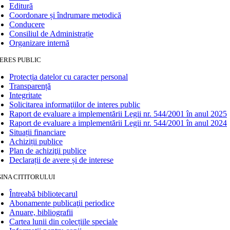
Editură
Coordonare și îndrumare metodică
Conducere
Consiliul de Administrație
Organizare internă
ERES PUBLIC
Protecția datelor cu caracter personal
Transparență
Integritate
Solicitarea informaţiilor de interes public
Raport de evaluare a implementării Legii nr. 544/2001 în anul 2025
Raport de evaluare a implementării Legii nr. 544/2001 în anul 2024
Situații financiare
Achiziții publice
Plan de achiziţii publice
Declarații de avere și de interese
INA CITITORULUI
Întreabă bibliotecarul
Abonamente publicaţii periodice
Anuare, bibliografii
Cartea lunii din colecțiile speciale