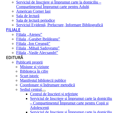
Serviciul de Inscriere şi Împrumut carte la domiciliu –
Compartimentul Împrumut carte pentru Adulţi
American Corner Iaşi
Sala de lectură
Sala de lectură periodice
Serviciul Evidenţă, Prelucrare, Informare Bibliografică
FILIALE
Filiala „Ateneu”
Filiala „Garabet Ibrăileanu”
Filiala „Ion Creangă”
Filiala „Mihail Sadoveanu”
Filiala „Vasile Alecsandri”
EDITURĂ
Publicații proprii
Misiune şi viziune
Biblioteca în cifre
Scurt istoric
Manifestul bibliotecii publice
Coordonare și îndrumare metodică
Sediul central
Centrul de înscrieri și referințe
Serviciul de Inscriere şi Împrumut carte la domiciliu
– Compartimentul Împrumut carte pentru Copii şi
Adolescenţi
Serviciul de Inscriere şi Împrumut carte la domiciliu